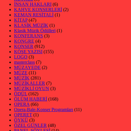
İNSAN HAKLARI
(6)
KAHVE KONSERLERİ
(2)
KEMAN RESİTALİ
(1)
KİTAP
(47)
KLASİK MÜZİK
(1)
Klasik Müzik Ödülleri
(1)
KONFERANS
(3)
KONGRE
(4)
KONSER
(912)
KÖŞE YAZISI
(155)
LOGO
(3)
masterclass
(7)
MÜZAYEDE
(2)
MÜZE
(11)
MÜZİK
(281)
MÜZİKALLER
(7)
MÜZİKLİ OYUN
(3)
ÖDÜL
(162)
ÖLÜM HABERİ
(168)
OPERA
(66)
Opera-Bale-Konser Programları
(11)
OPERET
(1)
ÖYKÜ
(3)
ÖZEL GÜNLER
(48)
PANEL-SÖYLEŞİ
(14)