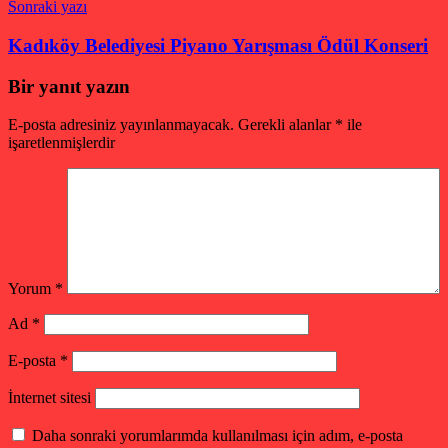
Sonraki yazı
Kadıköy Belediyesi Piyano Yarışması Ödül Konseri
Bir yanıt yazın
E-posta adresiniz yayınlanmayacak.
Gerekli alanlar
*
ile
işaretlenmişlerdir
Yorum
*
Ad
*
E-posta
*
İnternet sitesi
Daha sonraki yorumlarımda kullanılması için adım, e-posta