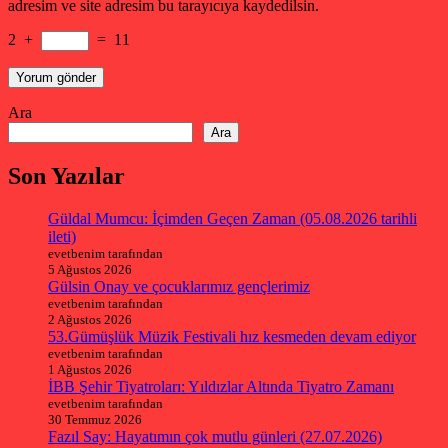
adresim ve site adresim bu tarayıcıya kaydedilsin.
2
+
=
11
Ara
Ara
Son Yazılar
Güldal Mumcu: İçimden Geçen Zaman (05.08.2026 tarihli
ileti)
evetbenim tarafından
5 Ağustos 2026
Gülsin Onay ve çocuklarımız gençlerimiz
evetbenim tarafından
2 Ağustos 2026
53.Gümüşlük Müzik Festivali hız kesmeden devam ediyor
evetbenim tarafından
1 Ağustos 2026
İBB Şehir Tiyatroları: Yıldızlar Altında Tiyatro Zamanı
evetbenim tarafından
30 Temmuz 2026
Fazıl Say: Hayatımın çok mutlu günleri (27.07.2026)