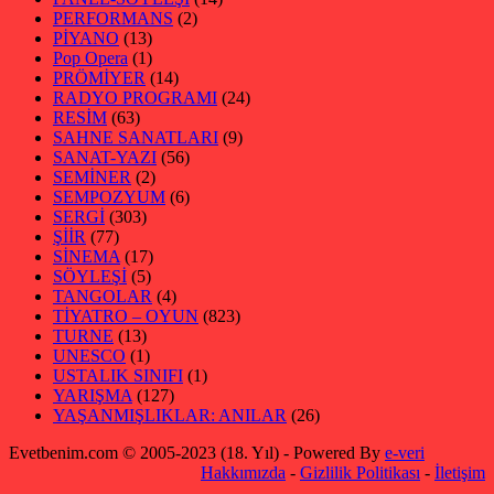
PERFORMANS
(2)
PİYANO
(13)
Pop Opera
(1)
PRÖMİYER
(14)
RADYO PROGRAMI
(24)
RESİM
(63)
SAHNE SANATLARI
(9)
SANAT-YAZI
(56)
SEMİNER
(2)
SEMPOZYUM
(6)
SERGİ
(303)
ŞİİR
(77)
SİNEMA
(17)
SÖYLEŞİ
(5)
TANGOLAR
(4)
TİYATRO – OYUN
(823)
TURNE
(13)
UNESCO
(1)
USTALIK SINIFI
(1)
YARIŞMA
(127)
YAŞANMIŞLIKLAR: ANILAR
(26)
Evetbenim.com © 2005-2023 (18. Yıl) - Powered By
e-veri
Hakkımızda
-
Gizlilik Politikası
-
İletişim