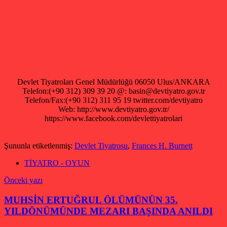
Devlet Tiyatroları Genel Müdürlüğü 06050 Ulus/ANKARA
Telefon:(+90 312) 309 39 20 @: basin@devtiyatro.gov.tr
Telefon/Fax:(+90 312) 311 95 19 twitter.com/devtiyatro
Web: http://www.devtiyatro.gov.tr/
https://www.facebook.com/devlettiyatrolari
Şununla etiketlenmiş:
Devlet Tiyatrosu
,
Frances H. Burnett
TİYATRO - OYUN
Yazı
Önceki yazı
gezinmesi
MUHSİN ERTUĞRUL ÖLÜMÜNÜN 35.
YILDÖNÜMÜNDE MEZARI BAŞINDA ANILDI