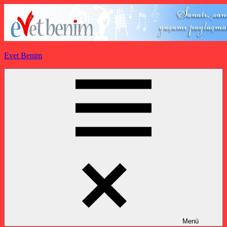
İçeriğe
geç
Evet Benim
Menü