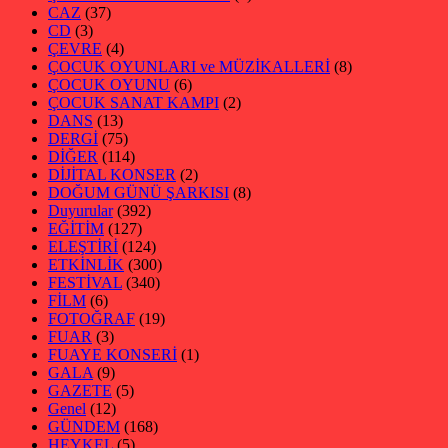
CAZ
(37)
CD
(3)
ÇEVRE
(4)
ÇOCUK OYUNLARI ve MÜZİKALLERİ
(8)
ÇOCUK OYUNU
(6)
ÇOCUK SANAT KAMPI
(2)
DANS
(13)
DERGİ
(75)
DİĞER
(114)
DİJİTAL KONSER
(2)
DOĞUM GÜNÜ ŞARKISI
(8)
Duyurular
(392)
EĞİTİM
(127)
ELEŞTİRİ
(124)
ETKİNLİK
(300)
FESTİVAL
(340)
FİLM
(6)
FOTOĞRAF
(19)
FUAR
(3)
FUAYE KONSERİ
(1)
GALA
(9)
GAZETE
(5)
Genel
(12)
GÜNDEM
(168)
HEYKEL
(5)