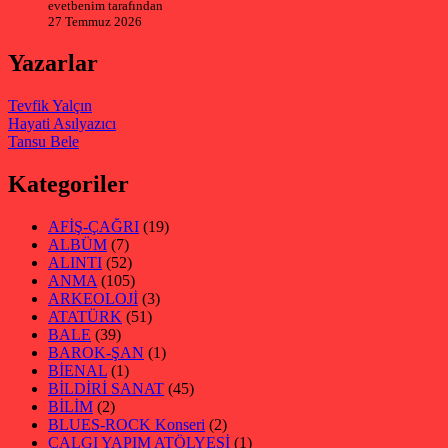
evetbenim tarafından
27 Temmuz 2026
Yazarlar
Tevfik Yalçın
Hayati Asılyazıcı
Tansu Bele
Kategoriler
AFİŞ-ÇAĞRI
(19)
ALBÜM
(7)
ALINTI
(52)
ANMA
(105)
ARKEOLOJİ
(3)
ATATÜRK
(51)
BALE
(39)
BAROK-ŞAN
(1)
BİENAL
(1)
BİLDİRİ SANAT
(45)
BİLİM
(2)
BLUES-ROCK Konseri
(2)
ÇALGI YAPIM ATÖLYESİ
(1)