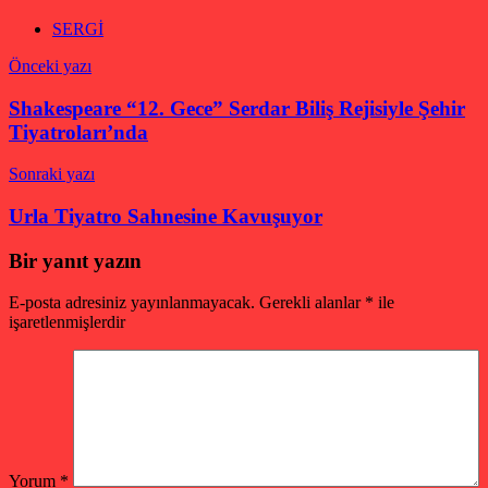
SERGİ
Yazı
Önceki yazı
gezinmesi
Shakespeare “12. Gece” Serdar Biliş Rejisiyle Şehir
Tiyatroları’nda
Sonraki yazı
Urla Tiyatro Sahnesine Kavuşuyor
Bir yanıt yazın
E-posta adresiniz yayınlanmayacak.
Gerekli alanlar
*
ile
işaretlenmişlerdir
Yorum
*