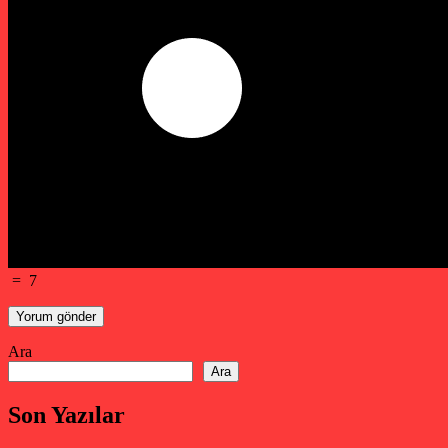
=
7
Ara
Ara
Son Yazılar