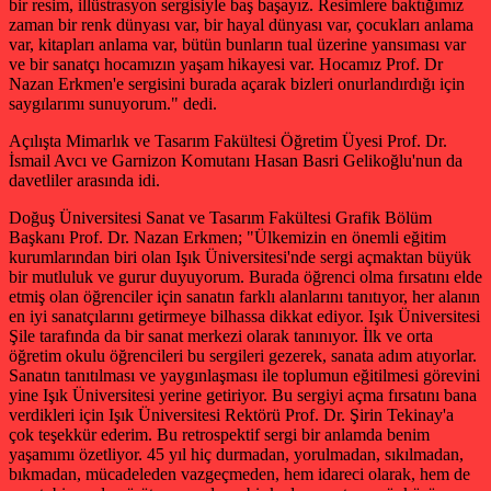
bir resim, illüstrasyon sergisiyle baş başayız. Resimlere baktığımız
zaman bir renk dünyası var, bir hayal dünyası var, çocukları anlama
var, kitapları anlama var, bütün bunların tual üzerine yansıması var
ve bir sanatçı hocamızın yaşam hikayesi var. Hocamız Prof. Dr
Nazan Erkmen'e sergisini burada açarak bizleri onurlandırdığı için
saygılarımı sunuyorum." dedi.
Açılışta Mimarlık ve Tasarım Fakültesi Öğretim Üyesi Prof. Dr.
İsmail Avcı ve Garnizon Komutanı Hasan Basri Gelikoğlu'nun da
davetliler arasında idi.
Doğuş Üniversitesi Sanat ve Tasarım Fakültesi Grafik Bölüm
Başkanı Prof. Dr. Nazan Erkmen; "Ülkemizin en önemli eğitim
kurumlarından biri olan Işık Üniversitesi'nde sergi açmaktan büyük
bir mutluluk ve gurur duyuyorum. Burada öğrenci olma fırsatını elde
etmiş olan öğrenciler için sanatın farklı alanlarını tanıtıyor, her alanın
en iyi sanatçılarını getirmeye bilhassa dikkat ediyor. Işık Üniversitesi
Şile tarafında da bir sanat merkezi olarak tanınıyor. İlk ve orta
öğretim okulu öğrencileri bu sergileri gezerek, sanata adım atıyorlar.
Sanatın tanıtılması ve yaygınlaşması ile toplumun eğitilmesi görevini
yine Işık Üniversitesi yerine getiriyor. Bu sergiyi açma fırsatını bana
verdikleri için Işık Üniversitesi Rektörü Prof. Dr. Şirin Tekinay'a
çok teşekkür ederim. Bu retrospektif sergi bir anlamda benim
yaşamımı özetliyor. 45 yıl hiç durmadan, yorulmadan, sıkılmadan,
bıkmadan, mücadeleden vazgeçmeden, hem idareci olarak, hem de