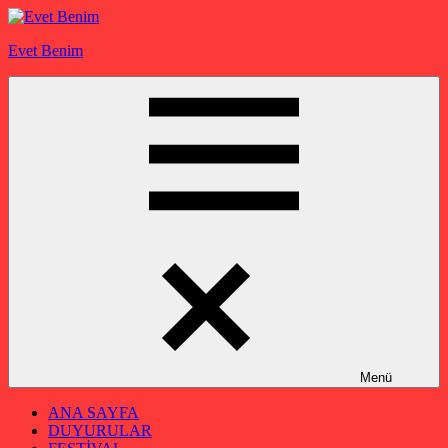
İçeriğe
geç
Evet Benim
Menü
ANA SAYFA
DUYURULAR