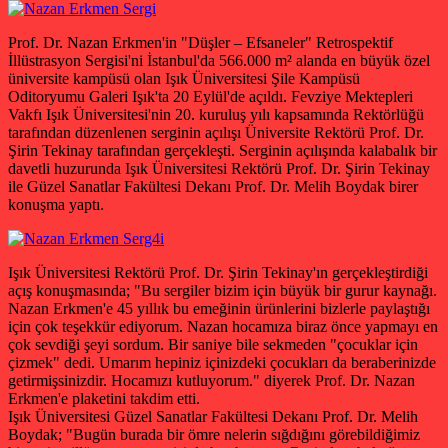
Prof. Dr. Nazan Erkmen'in "Düşler – Efsaneler" Retrospektif
İllüstrasyon Sergisi'ni İstanbul'da 566.000 m² alanda en büyük özel
üniversite kampüsü olan Işık Üniversitesi Şile Kampüsü
Oditoryumu Galeri Işık'ta 20 Eylül'de açıldı. Fevziye Mektepleri
Vakfı Işık Üniversitesi'nin 20. kuruluş yılı kapsamında Rektörlüğü
tarafından düzenlenen serginin açılışı Üniversite Rektörü Prof. Dr.
Şirin Tekinay tarafından gerçekleşti. Serginin açılışında kalabalık bir
davetli huzurunda Işık Üniversitesi Rektörü Prof. Dr. Şirin Tekinay
ile Güzel Sanatlar Fakültesi Dekanı Prof. Dr. Melih Boydak birer
konuşma yaptı.
Işık Üniversitesi Rektörü Prof. Dr. Şirin Tekinay'ın gerçekleştirdiği
açış konuşmasında; "Bu sergiler bizim için büyük bir gurur kaynağı.
Nazan Erkmen'e 45 yıllık bu emeğinin ürünlerini bizlerle paylaştığı
için çok teşekkür ediyorum. Nazan hocamıza biraz önce yapmayı en
çok sevdiği şeyi sordum. Bir saniye bile sekmeden "çocuklar için
çizmek" dedi. Umarım hepiniz içinizdeki çocukları da beraberinizde
getirmişsinizdir. Hocamızı kutluyorum." diyerek Prof. Dr. Nazan
Erkmen'e plaketini takdim etti.
Işık Üniversitesi Güzel Sanatlar Fakültesi Dekanı Prof. Dr. Melih
Boydak; "Bugün burada bir ömre nelerin sığdığını görebildiğimiz