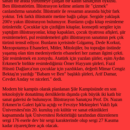
sanatı bir arada yürütmeye çalışan bir kadın sanatçının öyküsü.
Ben illüstratörüm. İllüstrasyon kelime anlamı ile "çizmek"
canlandırma sanatıdır. İllüstratör ile ressamın arasında hiçbir fark
yoktur. Tek farklı illüstratör metine bağlı çalışır. Sergide yaklaşık
200'e yakın illüstrasyon bulunuyor. Bunların çoğu kitap resimleme
ürünleridir. Çocuklar için çizdiğim kitaplar, konseptli sergiler için
yaptığım illüstrasyonlar, kitap kapakları, çocuk tiyatrosu afişleri, şiir
resimlemeleri, pul resimlemeleri gibi illüstrasyon sanatının pek çok
türünü temsil ediyor. Bunların içerisinde Gılgamış, Dede Korkut,
Mezopotamya Efsaneleri, Mitler, Mitolojiler, bu toprağın üstünde
yaşamış olan tüm medeniyetlerin efsaneleri her zaman ilgimi çekti.
Şiir resimlemek en zoruydu. Atatürk için yazılan şiirler, eşim Aydın
Erkmen'le birlikte resimlediğimiz Ömer Hayyam şiirleri, Fazıl
Hüsnü Dağlarca'nın çocuklar için yazdıkları, değerli Mimar Cengiz
Bektaş'ın yazdığı "Babam ve Ben" başlıklı şiirleri, Arif Damar,
Cevdet Anday ve niceleri." dedi.
Modern bir kampüs olarak planlanan Şile Kampüsünde en son
teknolojiyle donatılmış dersliklerin dışında çok büyük iki katlı bir
sanat galerisi de bulunuyor. İllüstrasyon Sanatçısı Prof. Dr. Nazan
Erkmen'in Galeri Işık'ta açtığı ve Fevziye Mektepleri Vakfı Işık
Üniversitesi'nin 20. kuruluş yılı kültür ve sanat etkinlikleri
kapsamında Işık Üniversitesi Rektörlüğü tarafından düzenlenen
sergi 176 eserle dev bir sergi karakterinde olup sergi 27 Kasıma
kadar ziyaretçilere açık olacak.