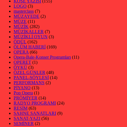
KÖŞE YAZISI
(155)
LOGO
(3)
masterclass
(7)
MÜZAYEDE
(2)
MÜZE
(11)
MÜZİK
(282)
MÜZİKALLER
(7)
MÜZİKLİ OYUN
(3)
ÖDÜL
(162)
ÖLÜM HABERİ
(169)
OPERA
(66)
Opera-Bale-Konser Programları
(11)
OPERET
(1)
ÖYKÜ
(3)
ÖZEL GÜNLER
(48)
PANEL-SÖYLEŞİ
(14)
PERFORMANS
(2)
PİYANO
(13)
Pop Opera
(1)
PRÖMİYER
(14)
RADYO PROGRAMI
(24)
RESİM
(63)
SAHNE SANATLARI
(9)
SANAT-YAZI
(56)
SEMİNER
(2)