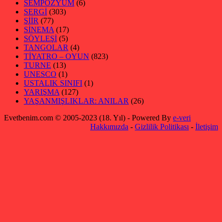
SEMPOZYUM
(6)
SERGİ
(303)
ŞİİR
(77)
SİNEMA
(17)
SÖYLEŞİ
(5)
TANGOLAR
(4)
TİYATRO – OYUN
(823)
TURNE
(13)
UNESCO
(1)
USTALIK SINIFI
(1)
YARIŞMA
(127)
YAŞANMIŞLIKLAR: ANILAR
(26)
Evetbenim.com © 2005-2023 (18. Yıl) - Powered By
e-veri
Hakkımızda
-
Gizlilik Politikası
-
İletişim