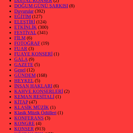
DİJİTAL KONSER
(2)
DOĞUM GÜNÜ ŞARKISI
(8)
Duyurular
(392)
EĞİTİM
(127)
ELEŞTİRİ
(124)
ETKİNLİK
(300)
FESTİVAL
(341)
FİLM
(6)
FOTOĞRAF
(19)
FUAR
(3)
FUAYE KONSERİ
(1)
GALA
(9)
GAZETE
(5)
Genel
(12)
GÜNDEM
(168)
HEYKEL
(5)
İNSAN HAKLARI
(6)
KAHVE KONSERLERİ
(2)
KEMAN RESİTALİ
(1)
KİTAP
(47)
KLASİK MÜZİK
(1)
Klasik Müzik Ödülleri
(1)
KONFERANS
(3)
KONGRE
(4)
KONSER
(913)