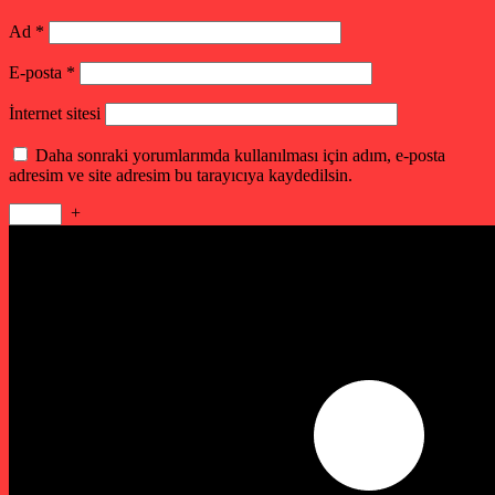
Ad
*
E-posta
*
İnternet sitesi
Daha sonraki yorumlarımda kullanılması için adım, e-posta
adresim ve site adresim bu tarayıcıya kaydedilsin.
+