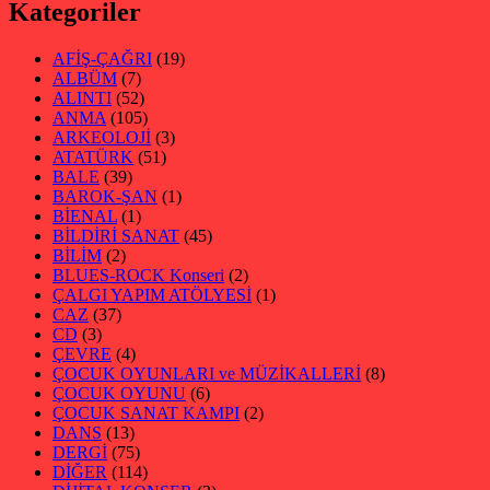
Kategoriler
AFİŞ-ÇAĞRI
(19)
ALBÜM
(7)
ALINTI
(52)
ANMA
(105)
ARKEOLOJİ
(3)
ATATÜRK
(51)
BALE
(39)
BAROK-ŞAN
(1)
BİENAL
(1)
BİLDİRİ SANAT
(45)
BİLİM
(2)
BLUES-ROCK Konseri
(2)
ÇALGI YAPIM ATÖLYESİ
(1)
CAZ
(37)
CD
(3)
ÇEVRE
(4)
ÇOCUK OYUNLARI ve MÜZİKALLERİ
(8)
ÇOCUK OYUNU
(6)
ÇOCUK SANAT KAMPI
(2)
DANS
(13)
DERGİ
(75)
DİĞER
(114)