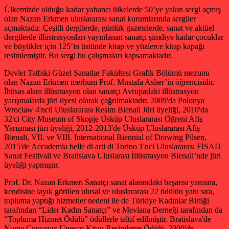
Ülkemizde olduğu kadar yabancı ülkelerde 50’ye yakın sergi açmış
olan Nazan Erkmen uluslararası sanat kurumlarında sergiler
açmaktadır. Çeşitli dergilerde, günlük gazetelerde, sanat ve aktüel
dergilerde illüstrasyonları yayınlanan sanatçı şimdiye kadar çocuklar
ve büyükler için 125’in üstünde kitap ve yüzlerce kitap kapağı
resimlemiştir. Bu sergi bu çalışmaları kapsamaktadır.
Devlet Tatbiki Güzel Sanatlar Fakültesi Grafik Bölümü mezunu
olan Nazan Erkmen merhum Prof. Mustafa Aslıer’in öğrencisidir.
İhtisas alanı illüstrasyon olan sanatçı Avrupadaki illüstrasyon
yarışmalarda jüri üyesi olarak çağrılmaktadır. 2009'da Polonya
Wroclaw 4'ncü Uluslararası Resim Bienali Jüri üyeliği, 2010'da
32'ci City Museum of Skopje Üsküp Uluslararası Öğreni Afiş
Yarışması jüri üyeliği, 2012-2013'de Üsküp Uluslararası Afiş
Bienali, VII. ve VIII. International Biennial of Drawing Pilsen,
2015'de Accademia belle di arti di Torino 1'nci Uluslararası FİSAD
Sanat Festivali ve Bratislava Uluslarası İllüstrasyon Bienali’nde jüri
üyeliği yapmıştır.
Prof. Dr. Nazan Erkmen Sanatçı sanat alanındaki başarısı yanısıra,
kendisine layık görülen ulusal ve uluslararası 22 ödülün yanı sıra,
topluma yaptığı hizmetler nedeni ile de Türkiye Kadınlar Birliği
tarafından “Lider Kadın Sanatçı” ve Mevlana Derneği tarafından da
“Topluma Hizmet Ödülü” ödüllerle taltif edilmiştir. Bratislava'de
Noma Concours Unesco Kitap Resimleme Ödülü, 2000'de