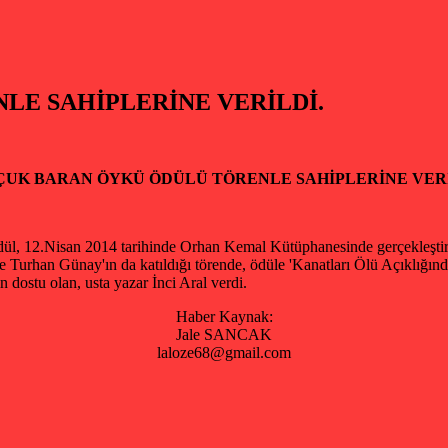
LE SAHİPLERİNE VERİLDİ.
ÇUK BARAN ÖYKÜ ÖDÜLÜ TÖRENLE SAHİPLERİNE VERİ
ödül, 12.Nisan 2014 tarihinde Orhan Kemal Kütüphanesinde gerçekleştir
urhan Günay'ın da katıldığı törende, ödüle 'Kanatları Ölü Açıklığında
 dostu olan, usta yazar İnci Aral verdi.
Haber Kaynak:
Jale SANCAK
laloze68@gmail.com