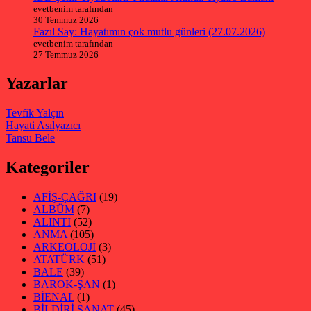
evetbenim tarafından
30 Temmuz 2026
Fazıl Say: Hayatımın çok mutlu günleri (27.07.2026)
evetbenim tarafından
27 Temmuz 2026
Yazarlar
Tevfik Yalçın
Hayati Asılyazıcı
Tansu Bele
Kategoriler
AFİŞ-ÇAĞRI
(19)
ALBÜM
(7)
ALINTI
(52)
ANMA
(105)
ARKEOLOJİ
(3)
ATATÜRK
(51)
BALE
(39)
BAROK-ŞAN
(1)
BİENAL
(1)
BİLDİRİ SANAT
(45)