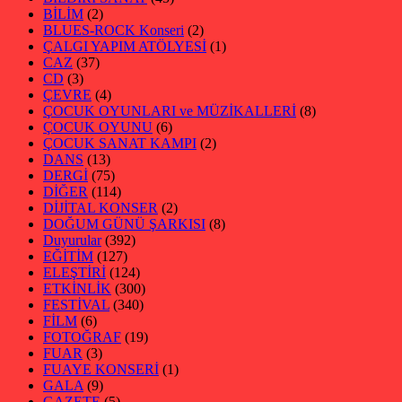
BİLİM
(2)
BLUES-ROCK Konseri
(2)
ÇALGI YAPIM ATÖLYESİ
(1)
CAZ
(37)
CD
(3)
ÇEVRE
(4)
ÇOCUK OYUNLARI ve MÜZİKALLERİ
(8)
ÇOCUK OYUNU
(6)
ÇOCUK SANAT KAMPI
(2)
DANS
(13)
DERGİ
(75)
DİĞER
(114)
DİJİTAL KONSER
(2)
DOĞUM GÜNÜ ŞARKISI
(8)
Duyurular
(392)
EĞİTİM
(127)
ELEŞTİRİ
(124)
ETKİNLİK
(300)
FESTİVAL
(340)
FİLM
(6)
FOTOĞRAF
(19)
FUAR
(3)
FUAYE KONSERİ
(1)
GALA
(9)
GAZETE
(5)