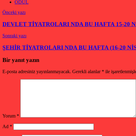
ÖDÜL
Yazı
Önceki yazı
gezinmesi
DEVLET TİYATROLARI NDA BU HAFTA 15-20 Ni
Sonraki yazı
ŞEHİR TİYATROLARI NDA BU HAFTA (16-20 NİS
Bir yanıt yazın
E-posta adresiniz yayınlanmayacak.
Gerekli alanlar
*
ile işaretlenmişl
Yorum
*
Ad
*