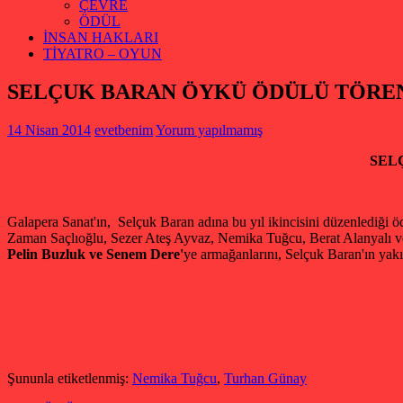
ÇEVRE
ÖDÜL
İNSAN HAKLARI
TİYATRO – OYUN
SELÇUK BARAN ÖYKÜ ÖDÜLÜ TÖREN
14 Nisan 2014
evetbenim
Yorum yapılmamış
SEL
Galapera Sanat'ın, Selçuk Baran adına bu yıl ikincisini düzenlediği 
Zaman Saçlıoğlu, Sezer Ateş Ayvaz, Nemika Tuğcu, Berat Alanyalı ve T
Pelin Buzluk ve Senem Dere'
ye armağanlarını, Selçuk Baran'ın yakın
Şununla etiketlenmiş:
Nemika Tuğcu
,
Turhan Günay