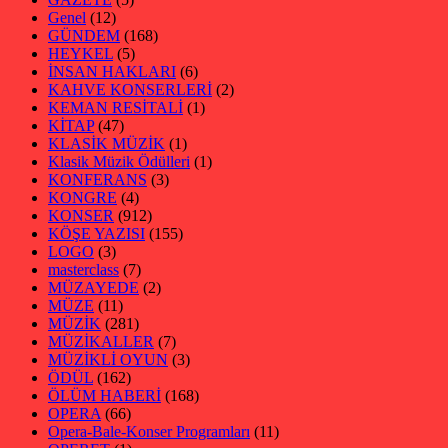
Genel
(12)
GÜNDEM
(168)
HEYKEL
(5)
İNSAN HAKLARI
(6)
KAHVE KONSERLERİ
(2)
KEMAN RESİTALİ
(1)
KİTAP
(47)
KLASİK MÜZİK
(1)
Klasik Müzik Ödülleri
(1)
KONFERANS
(3)
KONGRE
(4)
KONSER
(912)
KÖŞE YAZISI
(155)
LOGO
(3)
masterclass
(7)
MÜZAYEDE
(2)
MÜZE
(11)
MÜZİK
(281)
MÜZİKALLER
(7)
MÜZİKLİ OYUN
(3)
ÖDÜL
(162)
ÖLÜM HABERİ
(168)
OPERA
(66)
Opera-Bale-Konser Programları
(11)