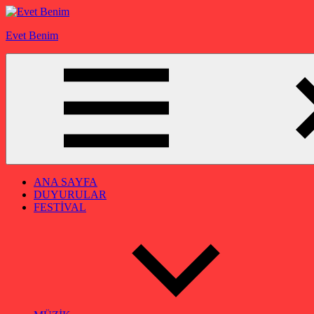
İçeriğe
geç
Evet Benim
ANA SAYFA
DUYURULAR
FESTİVAL