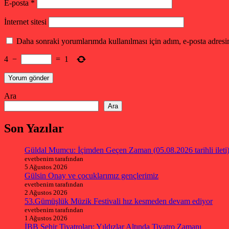
E-posta
*
İnternet sitesi
Daha sonraki yorumlarımda kullanılması için adım, e-posta adresim
4
−
=
1
Ara
Ara
Son Yazılar
Güldal Mumcu: İçimden Geçen Zaman (05.08.2026 tarihli ileti
evetbenim tarafından
5 Ağustos 2026
Gülsin Onay ve çocuklarımız gençlerimiz
evetbenim tarafından
2 Ağustos 2026
53.Gümüşlük Müzik Festivali hız kesmeden devam ediyor
evetbenim tarafından
1 Ağustos 2026
İBB Şehir Tiyatroları: Yıldızlar Altında Tiyatro Zamanı