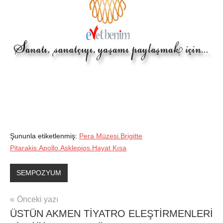
Şununla etiketlenmiş:
Pera Müzesi.Brigitte
Pitarakis.Apollo.Asklepios.Hayat Kısa
SEMPOZYUM
Yazı
Önceki yazı
ÜSTÜN AKMEN TİYATRO ELEŞTİRMENLERİ
gezinmesi