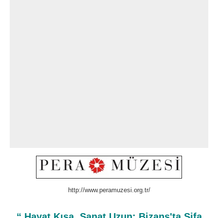
http://www.peramuzesi.org.tr/
“ Hayat Kısa, Sanat Uzun: Bizans'ta Şifa