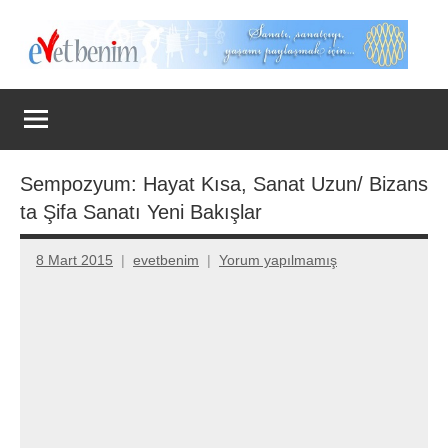
İçeriğe
geç
Evet
Benim
Sempozyum: Hayat Kısa, Sanat Uzun/ Bizans
ta Şifa Sanatı Yeni Bakışlar
8 Mart 2015
evetbenim
Yorum yapılmamış