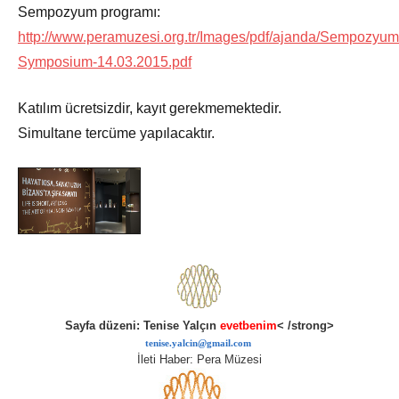
Sempozyum programı:
http://www.peramuzesi.org.tr/Images/pdf/ajanda/Sempozyum
Symposium-14.03.2015.pdf
Katılım ücretsizdir, kayıt gerekmemektedir.
Simultane tercüme yapılacaktır.
Sayfa düzeni: Tenise Yalçın
evetbenim
< /strong>
tenise.yalcin@gmail.com
İleti Haber: Pera Müzesi