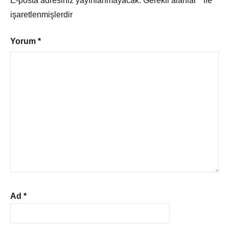
E-posta adresiniz yayınlanmayacak.
Gerekli alanlar
*
ile
işaretlenmişlerdir
Yorum
*
Ad
*