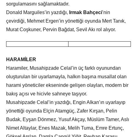
sorgulamasını sağlamaktadır.
Donald Marguiles’in yazdığı,
Irmak Bahçeci
’nin
çevirdiği, Mehmet Ergen’in yönettiği oyunda Mert Tanık,
Murat Coşkuner, Pervin Bağdat, Sevil Akı rol alıyor.
HARAMİLER
Haramiler, Musahipzade Celal’in üç farklı oyunundan
oluşturulan bir uyarlamayla, halkın başına musallat olan
harami yöneticiler ekseninde gelişen olayları, modern bir
bakış açısı ve hicivle sahneye taşıyor.
Musahipzade Celal’in yazdığı, Engin Alkan’ın uyarlayıp
yönettiği oyunda Elçin Atamgüç, Zafer Kırşan, Pelin
Budak, Eyşan Dönmez, Yusuf Akçay, Müslüm Tamer, Aslı
Nimet Altaylar, Enes Mazak, Melih Tuma, Emre Ertunç,
Göksel Arslan, Damla Cangül Yiğit, Reyhan Karasu