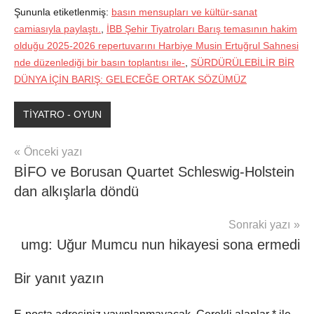
Şununla etiketlenmiş:
basın mensupları ve kültür-sanat
camiasıyla paylaştı.
,
İBB Şehir Tiyatroları Barış temasının hakim
olduğu 2025-2026 repertuvarını Harbiye Musin Ertuğrul Sahnesi
nde düzenlediği bir basın toplantısı ile-
,
SÜRDÜRÜLEBİLİR BİR
DÜNYA İÇİN BARIŞ: GELECEĞE ORTAK SÖZÜMÜZ
TİYATRO - OYUN
Yazı
Önceki yazı
BİFO ve Borusan Quartet Schleswig-Holstein
gezinmesi
dan alkışlarla döndü
Sonraki yazı
umg: Uğur Mumcu nun hikayesi sona ermedi
Bir yanıt yazın