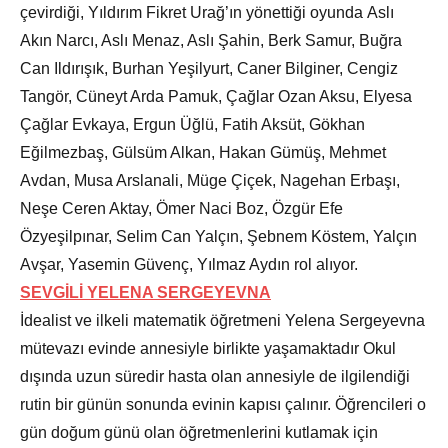
çevirdiği, Yıldırım Fikret Urağ’ın yönettiği oyunda Aslı
Akın Narcı, Aslı Menaz, Aslı Şahin, Berk Samur, Buğra
Can Ildırışık, Burhan Yeşilyurt, Caner Bilginer, Cengiz
Tangör, Cüneyt Arda Pamuk, Çağlar Ozan Aksu, Elyesa
Çağlar Evkaya, Ergun Üğlü, Fatih Aksüt, Gökhan
Eğilmezbaş, Gülsüm Alkan, Hakan Gümüş, Mehmet
Avdan, Musa Arslanali, Müge Çiçek, Nagehan Erbaşı,
Neşe Ceren Aktay, Ömer Naci Boz, Özgür Efe
Özyeşilpınar, Selim Can Yalçın, Şebnem Köstem, Yalçın
Avşar, Yasemin Güvenç, Yılmaz Aydın rol alıyor.
SEVGİLİ YELENA SERGEYEVNA
İdealist ve ilkeli matematik öğretmeni Yelena Sergeyevna
mütevazı evinde annesiyle birlikte yaşamaktadır Okul
dışında uzun süredir hasta olan annesiyle de ilgilendiği
rutin bir günün sonunda evinin kapısı çalınır. Öğrencileri o
gün doğum günü olan öğretmenlerini kutlamak için