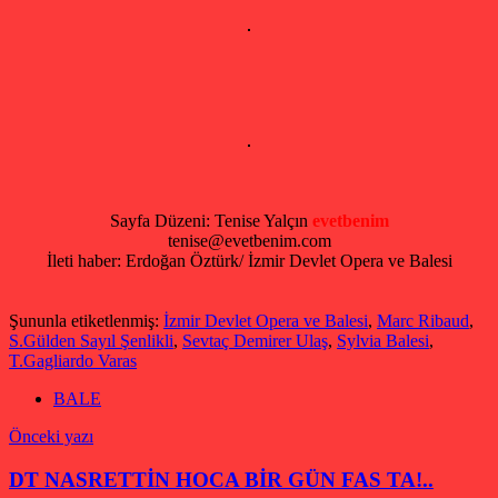
Sayfa Düzeni: Tenise Yalçın
evetbenim
tenise@evetbenim.com
İleti haber: Erdoğan Öztürk/ İzmir Devlet Opera ve Balesi
Şununla etiketlenmiş:
İzmir Devlet Opera ve Balesi
,
Marc Ribaud
,
S.Gülden Sayıl Şenlikli
,
Sevtaç Demirer Ulaş
,
Sylvia Balesi
,
T.Gagliardo Varas
BALE
Yazı
Önceki yazı
gezinmesi
DT NASRETTİN HOCA BİR GÜN FAS TA!..