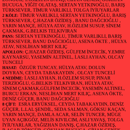
BUCUGA, YİĞİT OLATAŞ, SERTAN YETKINOĞLU, BARIŞ
TÜRKSEVER, TİMUR VARLIKLI, TOLGA İYİUYARLAR
TİMUR VARLIKLI, SERTAN YETKINOĞLU, BARIŞ
2 KÖLE:
TÜRKSEVER, Ç.HAZAR ÖZİDEŞ , BANU DAĞCIOĞLU ,
YARIN MANÇE, HÜLYA ATAV, H.ÖZLEM SUSUP, SİNEM
ÇAKMAK, G.BELKIS TELKIVIRAN
SERTAN YETKINOĞLU, TİMUR VARLIKLI, BARIŞ
PANS:
TÜRKSEVER, BANU DAĞCIOĞLU, ASENA ÖKTE , HÜLYA
ATAV, NESLİHAN MERT KILIÇ
Ç.HAZAR ÖZİDEŞ, GÜLFEM İNCECİK, Y.EMRE
APOLLON:
KAYNARSU, YASEMİN ALTINEL, İ.ASLI AYHAN, OLCAY
TUNCELİ
ÖZGÜR TUNCAY, HÜLYA ATAV, DOLUN
HASAT:
DOYRAN, CEYDA TABAKAYDIN , OLCAY TUNCELİ
İ.ASLI AYHAN, H.ÖZLEM SUSUP, PINAR
4 NEDİME:
TERZİOĞLU, G.BELKIS TELKIVIRAN, HÜLYA ATAV,
SİNEM ÇAKMAK,GÜLFEM İNCECİK, YASEMİN ALTINEL,
BURCU ERKAN, NESLİHAN MERT KILIÇ, ASENA ÖKTE,
DENİZ GÜÇER, BANU DAĞCIOĞLU
ESRA ERYÜKSEL, CEYDA TABAKAYDIN, DENİZ
8 ÇİFT:
GÜÇER, L.LAL ŞENDİL, SEDA SALMAN, GÖKSU KAÇAN,
YARIN MANÇE, DAMLA ACAR, SELİN TUNCER, MÜGE
UYAN AÇIKGÖZ, MELİS KIVILCIM, ASLI YAVAŞ, TOLGA
İYİUYARLAR, YAĞIZHAN DANIŞ, Ç.HAZAR ÖZİDEŞ,