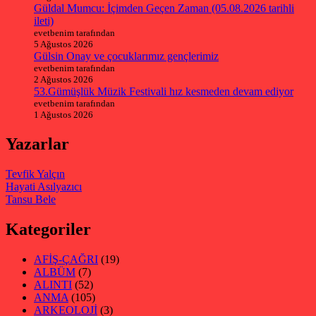
Güldal Mumcu: İçimden Geçen Zaman (05.08.2026 tarihli
ileti)
evetbenim tarafından
5 Ağustos 2026
Gülsin Onay ve çocuklarımız gençlerimiz
evetbenim tarafından
2 Ağustos 2026
53.Gümüşlük Müzik Festivali hız kesmeden devam ediyor
evetbenim tarafından
1 Ağustos 2026
Yazarlar
Tevfik Yalçın
Hayati Asılyazıcı
Tansu Bele
Kategoriler
AFİŞ-ÇAĞRI
(19)
ALBÜM
(7)
ALINTI
(52)
ANMA
(105)
ARKEOLOJİ
(3)