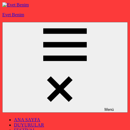
İçeriğe
geç
Evet Benim
Menü
ANA SAYFA
DUYURULAR