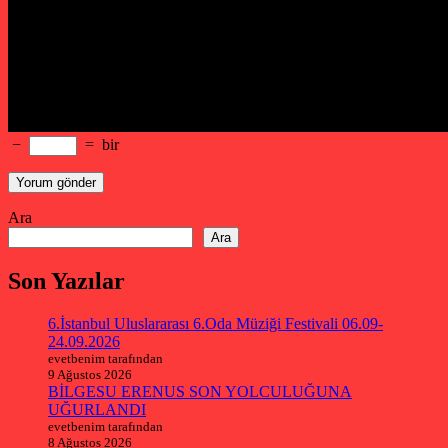
−
=
bir
Ara
Ara
Son Yazılar
6.İstanbul Uluslararası 6.Oda Müziği Festivali 06.09-
24.09.2026
evetbenim tarafından
9 Ağustos 2026
BİLGESU ERENUS SON YOLCULUĞUNA
UĞURLANDI
evetbenim tarafından
8 Ağustos 2026