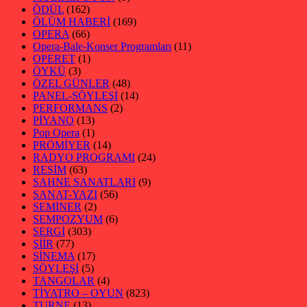
ÖDÜL
(162)
ÖLÜM HABERİ
(169)
OPERA
(66)
Opera-Bale-Konser Programları
(11)
OPERET
(1)
ÖYKÜ
(3)
ÖZEL GÜNLER
(48)
PANEL-SÖYLEŞİ
(14)
PERFORMANS
(2)
PİYANO
(13)
Pop Opera
(1)
PRÖMİYER
(14)
RADYO PROGRAMI
(24)
RESİM
(63)
SAHNE SANATLARI
(9)
SANAT-YAZI
(56)
SEMİNER
(2)
SEMPOZYUM
(6)
SERGİ
(303)
ŞİİR
(77)
SİNEMA
(17)
SÖYLEŞİ
(5)
TANGOLAR
(4)
TİYATRO – OYUN
(823)
TURNE
(13)