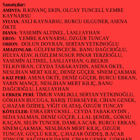
Sanatçılar:
B.KIVANÇ EKİN, OLCAY TUNCELİ, Y.EMRE
AMINTA:
KAYNARSU
ASLI KAYNARSU, BURCU OLGUNER, ASENA
SYLVIA:
ÖKTE
YASEMİN ALTINEL, İ.ASLI AYHAN
DIANA:
Y.EMRE KAYNARSU, ÖZGÜR TUNCAY
EROS:
DOLUN DOYRAN, SERTAN YETKINOĞLU
ORION:
GÜLFEM İNCECİK, BANU DAĞCIOĞLU,
AMAZONLAR:
HÜLYA ATAV, H.ÖZLEM SUSUP, PINAR TERZİOĞLU,
YASEMİN ALTINEL, İ.ASLI AYHAN, G.BELKIS
TELKIVIRAN, CEYDA TABAKAYDIN, ASENA ÖKTE,
NESLİHAN MERT KILIÇ, DENİZ GÜÇER, SİNEM ÇAKMAK
ASENA ÖKTE, DENİZ GÜÇER, BURCU ERKAN,
6 KIZ PERİ:
YARIN MANÇE, NESLİHAN MERT KILIÇ, BANU
DAĞCIOĞLU, İ.ASLI AYHAN
TİMUR VARLIKLI, SERTAN YETKINOĞLU,
6 ERKEK PERİ:
GÖKHAN BUCUGA, BARIŞ TÜRKSEVER, CİHAN GENEK,
Ç.HAZAR ÖZİDEŞ, YİĞİT OLATAŞ, ÖZGÜR TUNCAY
ESRA ERYÜKSEL , CEYDA TABAKAYDIN ,
KÖYLÜLER:
SEDA SALMAN, DENİZ GÜÇER, L.LAL ŞENDİL, GÖKSU
KAÇAN, SELİN TUNCER, DAMLA ACAR, BURCU ERKAN,
SİNEM ÇAKMAK, NESLİHAN MERT KILIÇ, ÖZGÜR
TUNCAY, GÜÇLÜ KILIÇ, Ç.HAZAR ÖZİDEŞ, B.ACAR
ZÖNGÜR, YAĞIZHAN DANIŞ, CİHAN GENEK, GÖKHAN