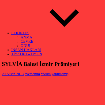
ETKİNLİK
ANMA
ÇEVRE
ÖDÜL
İNSAN HAKLARI
TİYATRO – OYUN
SYLVİA Balesi İzmir Prömiyeri
20 Nisan 2013
evetbenim
Yorum yapılmamış