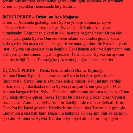
çobanı canlandırana kadar kendi gerçek kimliğini saklamaz ve Amintayı
Orion un yaptıkları konusunda bilgilendirir.
İKİNCİ PERDE – Orion' un Ada Mağarası
Orion un Adasında gizlediği esiri Sylvia yı boşu boşuna şarap ve
mücevherlerle ikna etmeye çalışır. Sylvia şimdi Aminta'nın yasını
tutmaktadır. Göğsünden çıkarılan oku hasretle bağrına basar. Orion oku
ondan çaldığında Sylvia Onu esir eden adamı kendinden geçene kadar
sarhoş eder. Bu arada okunu ele geçirir ve onun yardımı ile Eros'dan yardım
ister . Sylvia'nın çabaları boşa değildir. Eros hemen gelir ve Aminta'nın onu
bekleyen görüntüsünün hayalini gösterir. İkisi beraber Sylvia'nın aşkının
onu beklediği Diana Tapınağı'na ( Artemis ) doğru hareket ederler.
ÜÇÜNCÜ PERDE – Deniz Kenarındaki Diana Tapınağı
Aminta Diana Tapınağı'na biraz sonra Eros la beraber gelecek olan
Bacchanal'ı (Şarap Tanrısı ) bulmak için gitmiştir. Kavuşmanın verdiği
birkaç sevinçli dakikadan sonra Sylvia'yı arayan Orion çıka gelir. O ve
Aminta kavga ederler. Sylvia Diana'nın mihrabının arkasına saklanır, Orion
onu takip etmeye çalışır. Savaş Tanrısı bu hareketle çileden çıkar Orion'u
cezalandırır,Aminta ve Sylvia'nın birlikteliğini de red eder.Şefkatli Eros
Diana'ya bir hayal gösterir. Kendiside bir çoban olan Tanrıça'nın geç aşkı
Endymion'u ona hatırlatır. Diana'nın kalbinde bir değişim olur ve kararını
geri alır. Aminta ve Sylvia Tanrıların iyi niyeti altında bir araya gelirler.