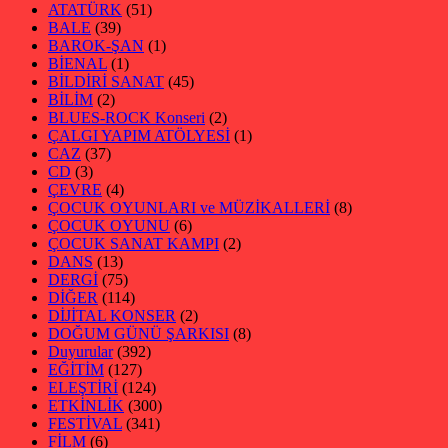
ATATÜRK
(51)
BALE
(39)
BAROK-ŞAN
(1)
BİENAL
(1)
BİLDİRİ SANAT
(45)
BİLİM
(2)
BLUES-ROCK Konseri
(2)
ÇALGI YAPIM ATÖLYESİ
(1)
CAZ
(37)
CD
(3)
ÇEVRE
(4)
ÇOCUK OYUNLARI ve MÜZİKALLERİ
(8)
ÇOCUK OYUNU
(6)
ÇOCUK SANAT KAMPI
(2)
DANS
(13)
DERGİ
(75)
DİĞER
(114)
DİJİTAL KONSER
(2)
DOĞUM GÜNÜ ŞARKISI
(8)
Duyurular
(392)
EĞİTİM
(127)
ELEŞTİRİ
(124)
ETKİNLİK
(300)
FESTİVAL
(341)
FİLM
(6)