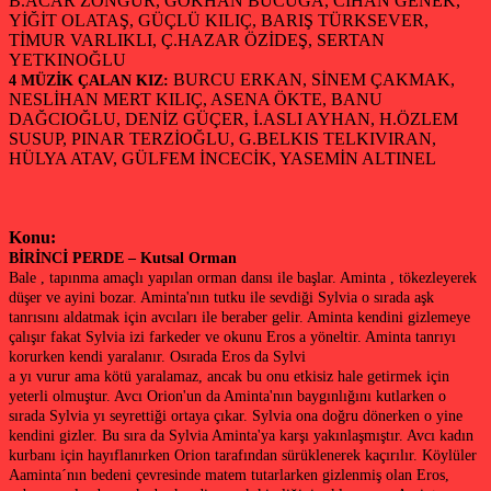
B.ACAR ZÖNGÜR, GÖKHAN BUCUGA, CİHAN GENEK,
YİĞİT OLATAŞ, GÜÇLÜ KILIÇ, BARIŞ TÜRKSEVER,
TİMUR VARLIKLI, Ç.HAZAR ÖZİDEŞ, SERTAN
YETKINOĞLU
BURCU ERKAN, SİNEM ÇAKMAK,
4 MÜZİK ÇALAN KIZ:
NESLİHAN MERT KILIÇ, ASENA ÖKTE, BANU
DAĞCIOĞLU, DENİZ GÜÇER, İ.ASLI AYHAN, H.ÖZLEM
SUSUP, PINAR TERZİOĞLU, G.BELKIS TELKIVIRAN,
HÜLYA ATAV, GÜLFEM İNCECİK, YASEMİN ALTINEL
Konu:
BİRİNCİ PERDE – Kutsal Orman
Bale , tapınma amaçlı yapılan orman dansı ile başlar. Aminta , tökezleyerek
düşer ve ayini bozar. Aminta'nın tutku ile sevdiği Sylvia o sırada aşk
tanrısını aldatmak için avcıları ile beraber gelir. Aminta kendini gizlemeye
çalışır fakat Sylvia izi farkeder ve okunu Eros a yöneltir. Aminta tanrıyı
korurken kendi yaralanır. Osırada Eros da Sylvi
a yı vurur ama kötü yaralamaz, ancak bu onu etkisiz hale getirmek için
yeterli olmuştur. Avcı Orion'un da Aminta'nın baygınlığını kutlarken o
sırada Sylvia yı seyrettiği ortaya çıkar. Sylvia ona doğru dönerken o yine
kendini gizler. Bu sıra da Sylvia Aminta'ya karşı yakınlaşmıştır. Avcı kadın
kurbanı için hayıflanırken Orion tarafından sürüklenerek kaçırılır. Köylüler
Aaminta´nın bedeni çevresinde matem tutarlarken gizlenmiş olan Eros,