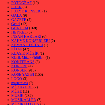
FOTOĞRAF
(19)
FUAR
(3)
FUAYE KONSERİ
(1)
GALA
(9)
GAZETE
(5)
Genel
(12)
GÜNDEM
(168)
HEYKEL
(5)
İNSAN HAKLARI
(6)
KAHVE KONSERLERİ
(2)
KEMAN RESİTALİ
(1)
KİTAP
(47)
KLASİK MÜZİK
(1)
Klasik Müzik Ödülleri
(1)
KONFERANS
(3)
KONGRE
(4)
KONSER
(913)
KÖŞE YAZISI
(155)
LOGO
(3)
masterclass
(7)
MÜZAYEDE
(2)
MÜZE
(11)
MÜZİK
(282)
MÜZİKALLER
(7)
MÜZİKLİ OYUN
(3)