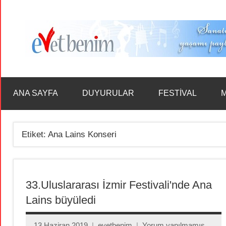
İçeriğe
geç
ANA SAYFA
DUYURULAR
FESTİVAL
M
Etiket:
Ana Lains Konseri
33.Uluslararası İzmir Festivali'nde Ana
Lains büyüledi
13 Haziran 2019
evetbenim
Yorum yapılmamış