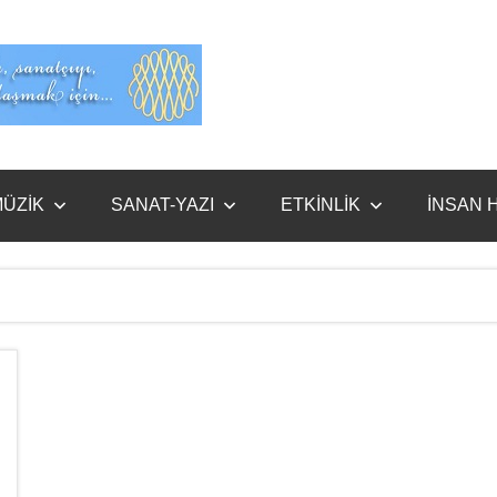
Evet
Benim
ÜZİK
SANAT-YAZI
ETKİNLİK
İNSAN 