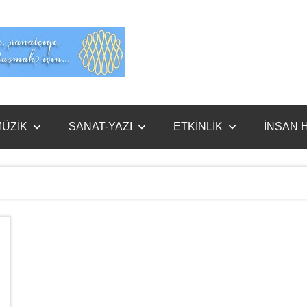
Evet
Benim
ÜZİK
SANAT-YAZI
ETKİNLİK
İNSAN 