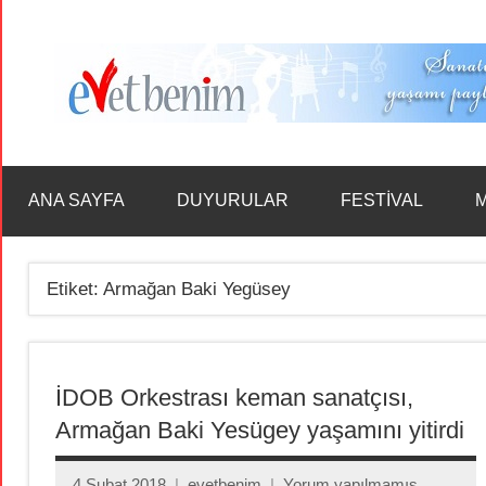
İçeriğe
geç
ANA SAYFA
DUYURULAR
FESTİVAL
M
Etiket:
Armağan Baki Yegüsey
İDOB Orkestrası keman sanatçısı,
Armağan Baki Yesügey yaşamını yitirdi
4 Şubat 2018
evetbenim
Yorum yapılmamış