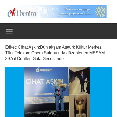
İçeriğe
geç
Evet
Benim
Etiket:
Cihat Aşkın:Dün akşam Atatürk Kültür Merkezi
Türk Telekom Opera Salonu nda düzenlenen MESAM
39.Yıl Ödülleri Gala Gecesi nde-