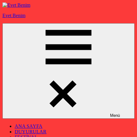
İçeriğe
geç
Evet Benim
Menü
ANA SAYFA
DUYURULAR