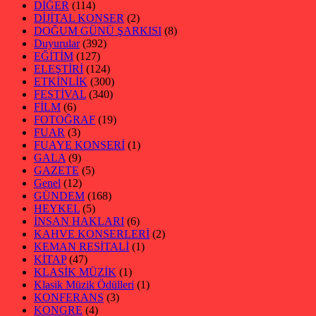
DİĞER
(114)
DİJİTAL KONSER
(2)
DOĞUM GÜNÜ ŞARKISI
(8)
Duyurular
(392)
EĞİTİM
(127)
ELEŞTİRİ
(124)
ETKİNLİK
(300)
FESTİVAL
(340)
FİLM
(6)
FOTOĞRAF
(19)
FUAR
(3)
FUAYE KONSERİ
(1)
GALA
(9)
GAZETE
(5)
Genel
(12)
GÜNDEM
(168)
HEYKEL
(5)
İNSAN HAKLARI
(6)
KAHVE KONSERLERİ
(2)
KEMAN RESİTALİ
(1)
KİTAP
(47)
KLASİK MÜZİK
(1)
Klasik Müzik Ödülleri
(1)
KONFERANS
(3)
KONGRE
(4)