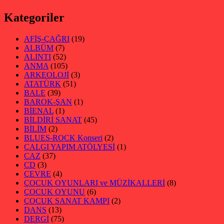
Kategoriler
AFİŞ-ÇAĞRI
(19)
ALBÜM
(7)
ALINTI
(52)
ANMA
(105)
ARKEOLOJİ
(3)
ATATÜRK
(51)
BALE
(39)
BAROK-ŞAN
(1)
BİENAL
(1)
BİLDİRİ SANAT
(45)
BİLİM
(2)
BLUES-ROCK Konseri
(2)
ÇALGI YAPIM ATÖLYESİ
(1)
CAZ
(37)
CD
(3)
ÇEVRE
(4)
ÇOCUK OYUNLARI ve MÜZİKALLERİ
(8)
ÇOCUK OYUNU
(6)
ÇOCUK SANAT KAMPI
(2)
DANS
(13)
DERGİ
(75)