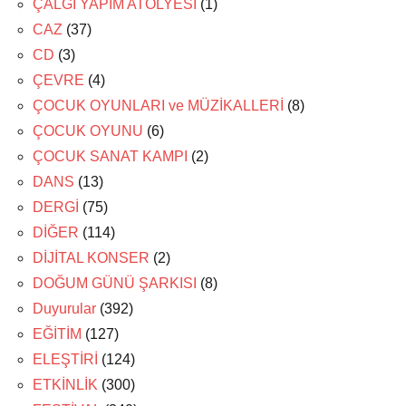
ÇALGI YAPIM ATÖLYESİ
(1)
CAZ
(37)
CD
(3)
ÇEVRE
(4)
ÇOCUK OYUNLARI ve MÜZİKALLERİ
(8)
ÇOCUK OYUNU
(6)
ÇOCUK SANAT KAMPI
(2)
DANS
(13)
DERGİ
(75)
DİĞER
(114)
DİJİTAL KONSER
(2)
DOĞUM GÜNÜ ŞARKISI
(8)
Duyurular
(392)
EĞİTİM
(127)
ELEŞTİRİ
(124)
ETKİNLİK
(300)