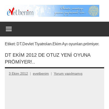
İçeriğe
geç
Evet
Benim
Etiket:
DT.Devlet Tiyatroları.Ekim Ayı oyunları.prömiyer.
DT EKİM 2012 DE OTUZ YENİ OYUNA
PRÖMİYER!..
3 Ekim 2012
evetbenim
Yorum yapılmamış