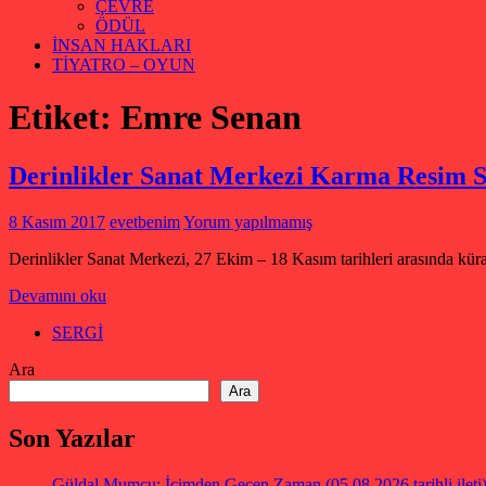
ÇEVRE
ÖDÜL
İNSAN HAKLARI
TİYATRO – OYUN
Etiket:
Emre Senan
Derinlikler Sanat Merkezi Karma Resim S
8 Kasım 2017
evetbenim
Yorum yapılmamış
Derinlikler Sanat Merkezi, 27 Ekim – 18 Kasım tarihleri arasında kürat
Devamını oku
SERGİ
Ara
Ara
Son Yazılar
Güldal Mumcu: İçimden Geçen Zaman (05.08.2026 tarihli ileti