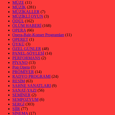
MÜZE
(11)
MÜZİK
(281)
MÜZİKALLER
(7)
MÜZİKLİ OYUN
(3)
ÖDÜL
(162)
ÖLÜM HABERİ
(168)
OPERA
(66)
Opera-Bale-Konser Programları
(11)
OPERET
(1)
ÖYKÜ
(3)
ÖZEL GÜNLER
(48)
PANEL-SÖYLEŞİ
(14)
PERFORMANS
(2)
PİYANO
(13)
Pop Opera
(1)
PRÖMİYER
(14)
RADYO PROGRAMI
(24)
RESİM
(63)
SAHNE SANATLARI
(9)
SANAT-YAZI
(56)
SEMİNER
(2)
SEMPOZYUM
(6)
SERGİ
(303)
ŞİİR
(77)
SİNEMA
(17)