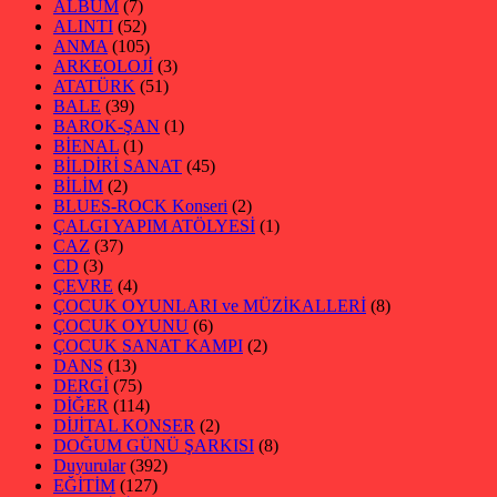
ALBÜM
(7)
ALINTI
(52)
ANMA
(105)
ARKEOLOJİ
(3)
ATATÜRK
(51)
BALE
(39)
BAROK-ŞAN
(1)
BİENAL
(1)
BİLDİRİ SANAT
(45)
BİLİM
(2)
BLUES-ROCK Konseri
(2)
ÇALGI YAPIM ATÖLYESİ
(1)
CAZ
(37)
CD
(3)
ÇEVRE
(4)
ÇOCUK OYUNLARI ve MÜZİKALLERİ
(8)
ÇOCUK OYUNU
(6)
ÇOCUK SANAT KAMPI
(2)
DANS
(13)
DERGİ
(75)
DİĞER
(114)
DİJİTAL KONSER
(2)
DOĞUM GÜNÜ ŞARKISI
(8)
Duyurular
(392)
EĞİTİM
(127)