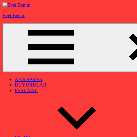
İçeriğe
geç
Evet Benim
ANA SAYFA
DUYURULAR
FESTİVAL