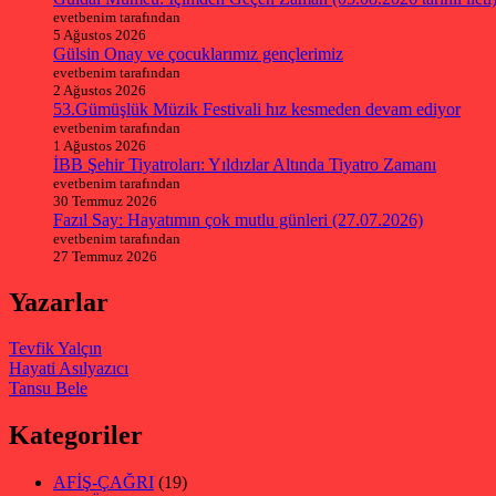
evetbenim tarafından
5 Ağustos 2026
Gülsin Onay ve çocuklarımız gençlerimiz
evetbenim tarafından
2 Ağustos 2026
53.Gümüşlük Müzik Festivali hız kesmeden devam ediyor
evetbenim tarafından
1 Ağustos 2026
İBB Şehir Tiyatroları: Yıldızlar Altında Tiyatro Zamanı
evetbenim tarafından
30 Temmuz 2026
Fazıl Say: Hayatımın çok mutlu günleri (27.07.2026)
evetbenim tarafından
27 Temmuz 2026
Yazarlar
Tevfik Yalçın
Hayati Asılyazıcı
Tansu Bele
Kategoriler
AFİŞ-ÇAĞRI
(19)