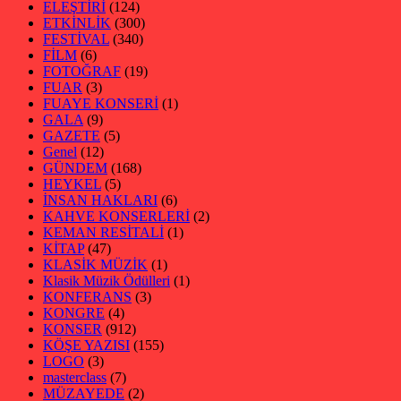
ELEŞTİRİ
(124)
ETKİNLİK
(300)
FESTİVAL
(340)
FİLM
(6)
FOTOĞRAF
(19)
FUAR
(3)
FUAYE KONSERİ
(1)
GALA
(9)
GAZETE
(5)
Genel
(12)
GÜNDEM
(168)
HEYKEL
(5)
İNSAN HAKLARI
(6)
KAHVE KONSERLERİ
(2)
KEMAN RESİTALİ
(1)
KİTAP
(47)
KLASİK MÜZİK
(1)
Klasik Müzik Ödülleri
(1)
KONFERANS
(3)
KONGRE
(4)
KONSER
(912)
KÖŞE YAZISI
(155)
LOGO
(3)
masterclass
(7)
MÜZAYEDE
(2)