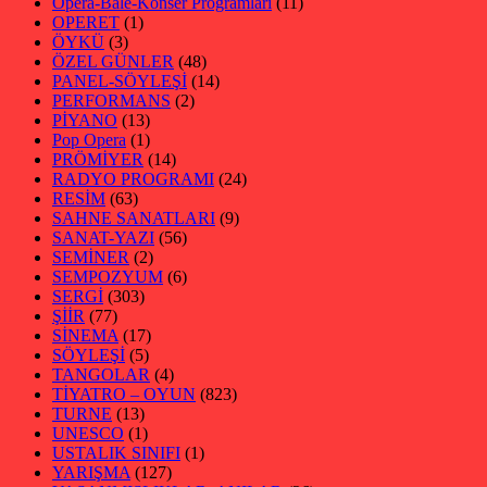
Opera-Bale-Konser Programları
(11)
OPERET
(1)
ÖYKÜ
(3)
ÖZEL GÜNLER
(48)
PANEL-SÖYLEŞİ
(14)
PERFORMANS
(2)
PİYANO
(13)
Pop Opera
(1)
PRÖMİYER
(14)
RADYO PROGRAMI
(24)
RESİM
(63)
SAHNE SANATLARI
(9)
SANAT-YAZI
(56)
SEMİNER
(2)
SEMPOZYUM
(6)
SERGİ
(303)
ŞİİR
(77)
SİNEMA
(17)
SÖYLEŞİ
(5)
TANGOLAR
(4)
TİYATRO – OYUN
(823)
TURNE
(13)
UNESCO
(1)
USTALIK SINIFI
(1)
YARIŞMA
(127)