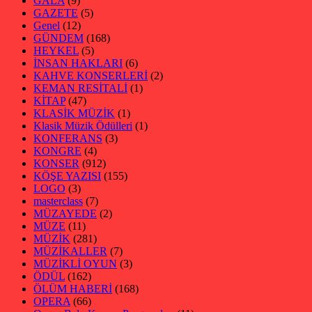
GALA
(9)
GAZETE
(5)
Genel
(12)
GÜNDEM
(168)
HEYKEL
(5)
İNSAN HAKLARI
(6)
KAHVE KONSERLERİ
(2)
KEMAN RESİTALİ
(1)
KİTAP
(47)
KLASİK MÜZİK
(1)
Klasik Müzik Ödülleri
(1)
KONFERANS
(3)
KONGRE
(4)
KONSER
(912)
KÖŞE YAZISI
(155)
LOGO
(3)
masterclass
(7)
MÜZAYEDE
(2)
MÜZE
(11)
MÜZİK
(281)
MÜZİKALLER
(7)
MÜZİKLİ OYUN
(3)
ÖDÜL
(162)
ÖLÜM HABERİ
(168)
OPERA
(66)