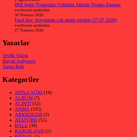
İBB Şehir Tiyatroları: Yıldızlar Altında Tiyatro Zamanı
evetbenim tarafından
30 Temmuz 2026
Fazıl Say: Hayatımın çok mutlu günleri (27.07.2026)
evetbenim tarafından
27 Temmuz 2026
Yazarlar
Tevfik Yalçın
Hayati Asılyazıcı
Tansu Bele
Kategoriler
AFİŞ-ÇAĞRI
(19)
ALBÜM
(7)
ALINTI
(52)
ANMA
(105)
ARKEOLOJİ
(3)
ATATÜRK
(51)
BALE
(39)
BAROK-ŞAN
(1)
BİENAL
(1)