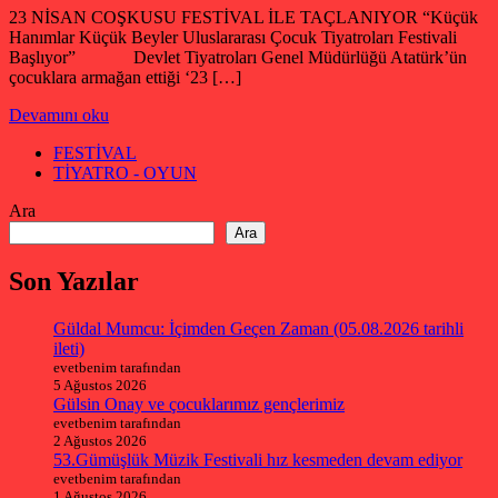
23 NİSAN COŞKUSU FESTİVAL İLE TAÇLANIYOR “Küçük
Hanımlar Küçük Beyler Uluslararası Çocuk Tiyatroları Festivali
Başlıyor” Devlet Tiyatroları Genel Müdürlüğü Atatürk’ün
çocuklara armağan ettiği ‘23 […]
Devamını oku
FESTİVAL
TİYATRO - OYUN
Ara
Ara
Son Yazılar
Güldal Mumcu: İçimden Geçen Zaman (05.08.2026 tarihli
ileti)
evetbenim tarafından
5 Ağustos 2026
Gülsin Onay ve çocuklarımız gençlerimiz
evetbenim tarafından
2 Ağustos 2026
53.Gümüşlük Müzik Festivali hız kesmeden devam ediyor
evetbenim tarafından
1 Ağustos 2026