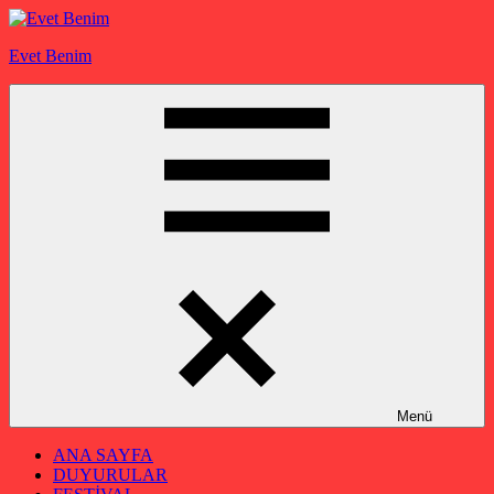
İçeriğe
geç
Evet Benim
Menü
ANA SAYFA
DUYURULAR