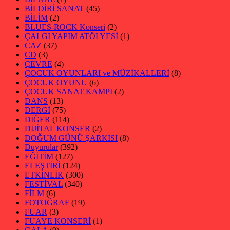
BİLDİRİ SANAT
(45)
BİLİM
(2)
BLUES-ROCK Konseri
(2)
ÇALGI YAPIM ATÖLYESİ
(1)
CAZ
(37)
CD
(3)
ÇEVRE
(4)
ÇOCUK OYUNLARI ve MÜZİKALLERİ
(8)
ÇOCUK OYUNU
(6)
ÇOCUK SANAT KAMPI
(2)
DANS
(13)
DERGİ
(75)
DİĞER
(114)
DİJİTAL KONSER
(2)
DOĞUM GÜNÜ ŞARKISI
(8)
Duyurular
(392)
EĞİTİM
(127)
ELEŞTİRİ
(124)
ETKİNLİK
(300)
FESTİVAL
(340)
FİLM
(6)
FOTOĞRAF
(19)
FUAR
(3)
FUAYE KONSERİ
(1)