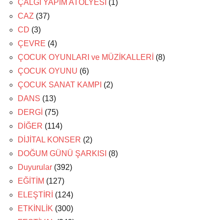
ÇALGI YAPIM ATÖLYESİ
(1)
CAZ
(37)
CD
(3)
ÇEVRE
(4)
ÇOCUK OYUNLARI ve MÜZİKALLERİ
(8)
ÇOCUK OYUNU
(6)
ÇOCUK SANAT KAMPI
(2)
DANS
(13)
DERGİ
(75)
DİĞER
(114)
DİJİTAL KONSER
(2)
DOĞUM GÜNÜ ŞARKISI
(8)
Duyurular
(392)
EĞİTİM
(127)
ELEŞTİRİ
(124)
ETKİNLİK
(300)