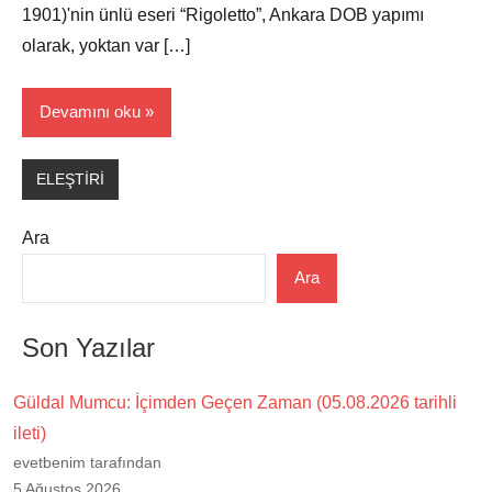
1901)'nin ünlü eseri “Rigoletto”, Ankara DOB yapımı
olarak, yoktan var […]
Devamını oku
ELEŞTİRİ
Ara
Ara
Son Yazılar
Güldal Mumcu: İçimden Geçen Zaman (05.08.2026 tarihli
ileti)
evetbenim tarafından
5 Ağustos 2026