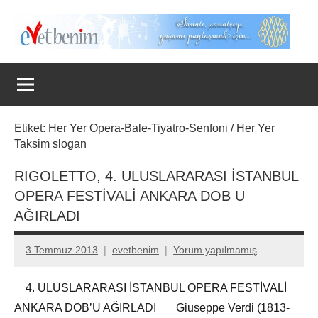
İçeriğe
geç
Evet
Benim
Etiket:
Her Yer Opera-Bale-Tiyatro-Senfoni / Her Yer
Taksim slogan
RIGOLETTO, 4. ULUSLARARASI İSTANBUL
OPERA FESTİVALİ ANKARA DOB U
AĞIRLADI
3 Temmuz 2013
evetbenim
Yorum yapılmamış
4. ULUSLARARASI İSTANBUL OPERA FESTİVALİ
ANKARA DOB’U AĞIRLADI Giuseppe Verdi (1813-