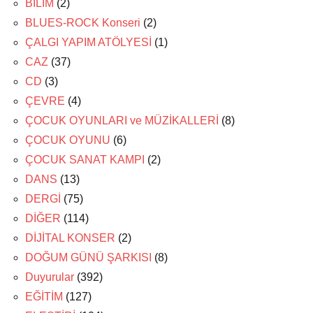
BİLİM
(2)
BLUES-ROCK Konseri
(2)
ÇALGI YAPIM ATÖLYESİ
(1)
CAZ
(37)
CD
(3)
ÇEVRE
(4)
ÇOCUK OYUNLARI ve MÜZİKALLERİ
(8)
ÇOCUK OYUNU
(6)
ÇOCUK SANAT KAMPI
(2)
DANS
(13)
DERGİ
(75)
DİĞER
(114)
DİJİTAL KONSER
(2)
DOĞUM GÜNÜ ŞARKISI
(8)
Duyurular
(392)
EĞİTİM
(127)