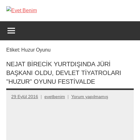
İçeriğe
geç
Evet
Benim
Etiket:
Huzur Oyunu
NEJAT BİRECİK YURTDIŞINDA JÜRİ
BAŞKANI OLDU, DEVLET TİYATROLARI
"HUZUR" OYUNU FESTİVALDE
29 Eylül 2016
evetbenim
Yorum yapılmamış