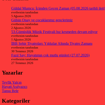
Güldal Mumcu: İçimden Geçen Zaman (05.08.2026 tarihli ileti
evetbenim tarafından
5 Ağustos 2026
Gülsin Onay ve çocuklarımız gençlerimiz
evetbenim tarafından
2 Ağustos 2026
53.Gümüşlük Müzik Festivali hız kesmeden devam ediyor
evetbenim tarafından
1 Ağustos 2026
İBB Şehir Tiyatroları: Yıldızlar Altında Tiyatro Zamanı
evetbenim tarafından
30 Temmuz 2026
Fazıl Say: Hayatımın çok mutlu günleri (27.07.2026)
evetbenim tarafından
27 Temmuz 2026
Yazarlar
Tevfik Yalçın
Hayati Asılyazıcı
Tansu Bele
Kategoriler