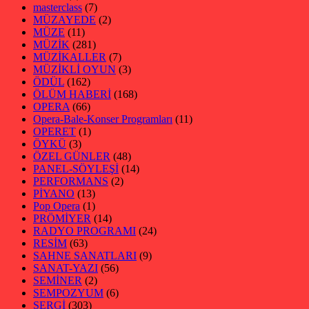
masterclass
(7)
MÜZAYEDE
(2)
MÜZE
(11)
MÜZİK
(281)
MÜZİKALLER
(7)
MÜZİKLİ OYUN
(3)
ÖDÜL
(162)
ÖLÜM HABERİ
(168)
OPERA
(66)
Opera-Bale-Konser Programları
(11)
OPERET
(1)
ÖYKÜ
(3)
ÖZEL GÜNLER
(48)
PANEL-SÖYLEŞİ
(14)
PERFORMANS
(2)
PİYANO
(13)
Pop Opera
(1)
PRÖMİYER
(14)
RADYO PROGRAMI
(24)
RESİM
(63)
SAHNE SANATLARI
(9)
SANAT-YAZI
(56)
SEMİNER
(2)
SEMPOZYUM
(6)
SERGİ
(303)