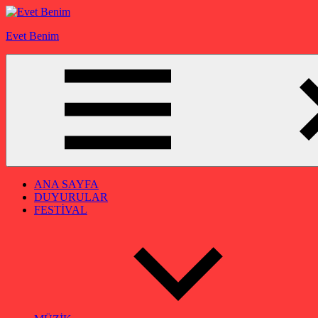
İçeriğe
geç
Evet Benim
ANA SAYFA
DUYURULAR
FESTİVAL