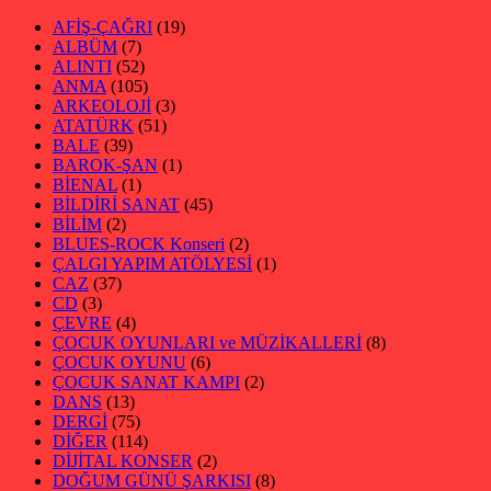
AFİŞ-ÇAĞRI
(19)
ALBÜM
(7)
ALINTI
(52)
ANMA
(105)
ARKEOLOJİ
(3)
ATATÜRK
(51)
BALE
(39)
BAROK-ŞAN
(1)
BİENAL
(1)
BİLDİRİ SANAT
(45)
BİLİM
(2)
BLUES-ROCK Konseri
(2)
ÇALGI YAPIM ATÖLYESİ
(1)
CAZ
(37)
CD
(3)
ÇEVRE
(4)
ÇOCUK OYUNLARI ve MÜZİKALLERİ
(8)
ÇOCUK OYUNU
(6)
ÇOCUK SANAT KAMPI
(2)
DANS
(13)
DERGİ
(75)
DİĞER
(114)
DİJİTAL KONSER
(2)
DOĞUM GÜNÜ ŞARKISI
(8)