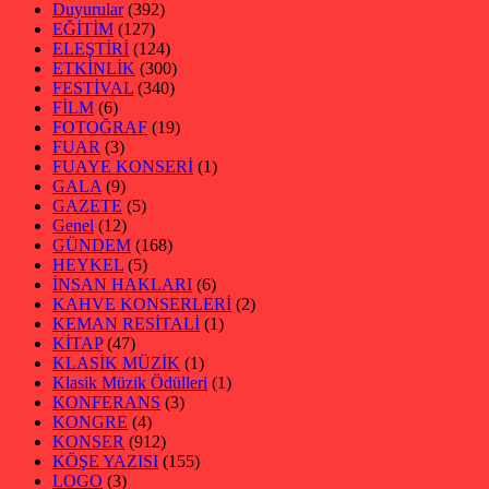
Duyurular
(392)
EĞİTİM
(127)
ELEŞTİRİ
(124)
ETKİNLİK
(300)
FESTİVAL
(340)
FİLM
(6)
FOTOĞRAF
(19)
FUAR
(3)
FUAYE KONSERİ
(1)
GALA
(9)
GAZETE
(5)
Genel
(12)
GÜNDEM
(168)
HEYKEL
(5)
İNSAN HAKLARI
(6)
KAHVE KONSERLERİ
(2)
KEMAN RESİTALİ
(1)
KİTAP
(47)
KLASİK MÜZİK
(1)
Klasik Müzik Ödülleri
(1)
KONFERANS
(3)
KONGRE
(4)
KONSER
(912)
KÖŞE YAZISI
(155)
LOGO
(3)