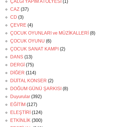
ÇALGI YAPIM ATÖLYESİ
(1)
CAZ
(37)
CD
(3)
ÇEVRE
(4)
ÇOCUK OYUNLARI ve MÜZİKALLERİ
(8)
ÇOCUK OYUNU
(6)
ÇOCUK SANAT KAMPI
(2)
DANS
(13)
DERGİ
(75)
DİĞER
(114)
DİJİTAL KONSER
(2)
DOĞUM GÜNÜ ŞARKISI
(8)
Duyurular
(392)
EĞİTİM
(127)
ELEŞTİRİ
(124)
ETKİNLİK
(300)