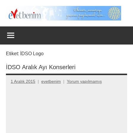
İçeriğe
geç
Evet
Benim
Etiket:
İDSO Logo
İDSO Aralık Ayı Konserleri
1 Aralık 2015
evetbenim
Yorum yapılmamış