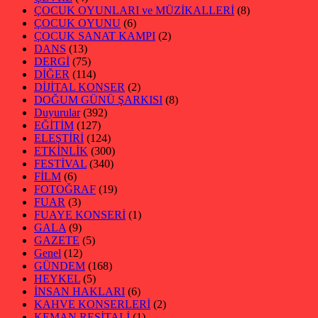
ÇOCUK OYUNLARI ve MÜZİKALLERİ
(8)
ÇOCUK OYUNU
(6)
ÇOCUK SANAT KAMPI
(2)
DANS
(13)
DERGİ
(75)
DİĞER
(114)
DİJİTAL KONSER
(2)
DOĞUM GÜNÜ ŞARKISI
(8)
Duyurular
(392)
EĞİTİM
(127)
ELEŞTİRİ
(124)
ETKİNLİK
(300)
FESTİVAL
(340)
FİLM
(6)
FOTOĞRAF
(19)
FUAR
(3)
FUAYE KONSERİ
(1)
GALA
(9)
GAZETE
(5)
Genel
(12)
GÜNDEM
(168)
HEYKEL
(5)
İNSAN HAKLARI
(6)
KAHVE KONSERLERİ
(2)
KEMAN RESİTALİ
(1)