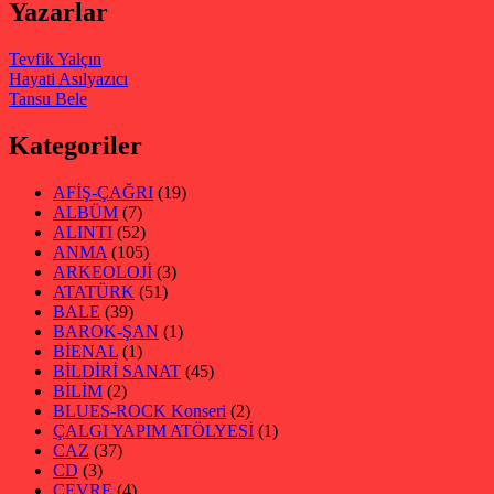
Yazarlar
Tevfik Yalçın
Hayati Asılyazıcı
Tansu Bele
Kategoriler
AFİŞ-ÇAĞRI
(19)
ALBÜM
(7)
ALINTI
(52)
ANMA
(105)
ARKEOLOJİ
(3)
ATATÜRK
(51)
BALE
(39)
BAROK-ŞAN
(1)
BİENAL
(1)
BİLDİRİ SANAT
(45)
BİLİM
(2)
BLUES-ROCK Konseri
(2)
ÇALGI YAPIM ATÖLYESİ
(1)
CAZ
(37)
CD
(3)
ÇEVRE
(4)