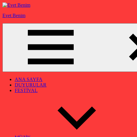
İçeriğe
geç
Evet Benim
ANA SAYFA
DUYURULAR
FESTİVAL