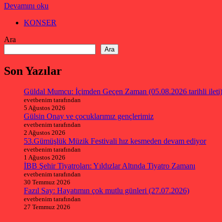
Devamını oku
KONSER
Ara
Ara
Son Yazılar
Güldal Mumcu: İçimden Geçen Zaman (05.08.2026 tarihli ileti
evetbenim tarafından
5 Ağustos 2026
Gülsin Onay ve çocuklarımız gençlerimiz
evetbenim tarafından
2 Ağustos 2026
53.Gümüşlük Müzik Festivali hız kesmeden devam ediyor
evetbenim tarafından
1 Ağustos 2026
İBB Şehir Tiyatroları: Yıldızlar Altında Tiyatro Zamanı
evetbenim tarafından
30 Temmuz 2026
Fazıl Say: Hayatımın çok mutlu günleri (27.07.2026)
evetbenim tarafından
27 Temmuz 2026