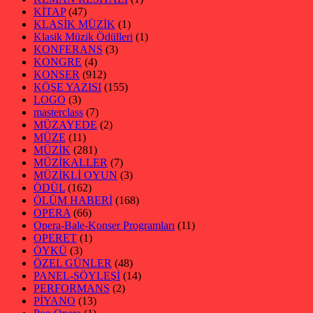
KİTAP
(47)
KLASİK MÜZİK
(1)
Klasik Müzik Ödülleri
(1)
KONFERANS
(3)
KONGRE
(4)
KONSER
(912)
KÖŞE YAZISI
(155)
LOGO
(3)
masterclass
(7)
MÜZAYEDE
(2)
MÜZE
(11)
MÜZİK
(281)
MÜZİKALLER
(7)
MÜZİKLİ OYUN
(3)
ÖDÜL
(162)
ÖLÜM HABERİ
(168)
OPERA
(66)
Opera-Bale-Konser Programları
(11)
OPERET
(1)
ÖYKÜ
(3)
ÖZEL GÜNLER
(48)
PANEL-SÖYLEŞİ
(14)
PERFORMANS
(2)
PİYANO
(13)