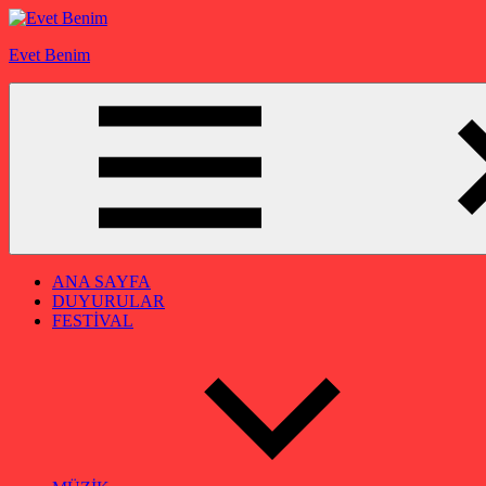
İçeriğe
geç
Evet Benim
ANA SAYFA
DUYURULAR
FESTİVAL