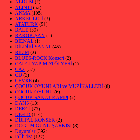
ALBÜM
(7)
ALINTI
(52)
ANMA
(105)
ARKEOLOJİ
(3)
ATATÜRK
(51)
BALE
(39)
BAROK-ŞAN
(1)
BİENAL
(1)
BİLDİRİ SANAT
(45)
BİLİM
(2)
BLUES-ROCK Konseri
(2)
ÇALGI YAPIM ATÖLYESİ
(1)
CAZ
(37)
CD
(3)
ÇEVRE
(4)
ÇOCUK OYUNLARI ve MÜZİKALLERİ
(8)
ÇOCUK OYUNU
(6)
ÇOCUK SANAT KAMPI
(2)
DANS
(13)
DERGİ
(75)
DİĞER
(114)
DİJİTAL KONSER
(2)
DOĞUM GÜNÜ ŞARKISI
(8)
Duyurular
(392)
EĞİTİM
(127)