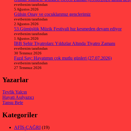
evetbenim tarafından
5 Ağustos 2026
Gülsin Onay ve çocuklarımız gençlerimiz
evetbenim tarafından
2 Ağustos 2026
53.Gümüşlük Müzik Festivali hız kesmeden devam ediyor
evetbenim tarafından
1 Ağustos 2026
İBB Şehir Tiyatroları: Yıldızlar Altında Tiyatro Zamanı
evetbenim tarafından
30 Temmuz 2026
Fazıl Say: Hayatımın çok mutlu günleri (27.07.2026)
evetbenim tarafından
27 Temmuz 2026
Yazarlar
Tevfik Yalçın
Hayati Asılyazıcı
Tansu Bele
Kategoriler
AFİŞ-ÇAĞRI
(19)