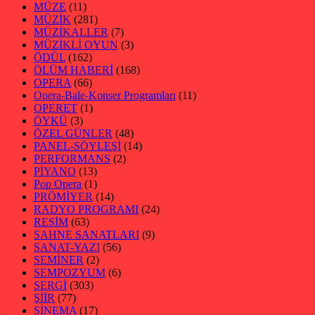
MÜZE
(11)
MÜZİK
(281)
MÜZİKALLER
(7)
MÜZİKLİ OYUN
(3)
ÖDÜL
(162)
ÖLÜM HABERİ
(168)
OPERA
(66)
Opera-Bale-Konser Programları
(11)
OPERET
(1)
ÖYKÜ
(3)
ÖZEL GÜNLER
(48)
PANEL-SÖYLEŞİ
(14)
PERFORMANS
(2)
PİYANO
(13)
Pop Opera
(1)
PRÖMİYER
(14)
RADYO PROGRAMI
(24)
RESİM
(63)
SAHNE SANATLARI
(9)
SANAT-YAZI
(56)
SEMİNER
(2)
SEMPOZYUM
(6)
SERGİ
(303)
ŞİİR
(77)
SİNEMA
(17)