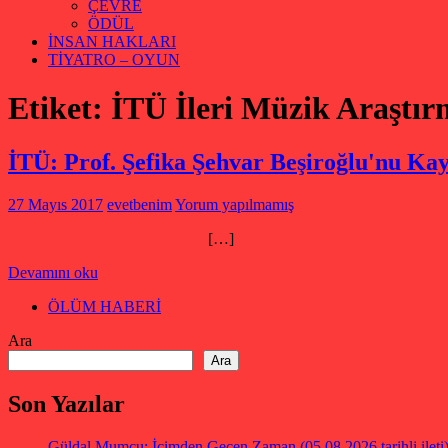
ÇEVRE
ÖDÜL
İNSAN HAKLARI
TİYATRO – OYUN
Etiket:
İTÜ İleri Müzik Araştı
İTÜ: Prof. Şefika Şehvar Beşiroğlu'nu Kay
27 Mayıs 2017
evetbenim
Yorum yapılmamış
[…]
Devamını oku
ÖLÜM HABERİ
Ara
Ara
Son Yazılar
Güldal Mumcu: İçimden Geçen Zaman (05.08.2026 tarihli ileti