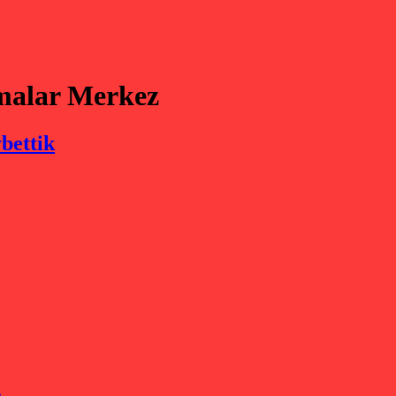
rmalar Merkez
bettik
)