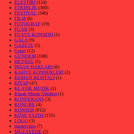
ELEŞTİRİ
(124)
ETKİNLİK
(300)
FESTİVAL
(340)
FİLM
(6)
FOTOĞRAF
(19)
FUAR
(3)
FUAYE KONSERİ
(1)
GALA
(9)
GAZETE
(5)
Genel
(12)
GÜNDEM
(168)
HEYKEL
(5)
İNSAN HAKLARI
(6)
KAHVE KONSERLERİ
(2)
KEMAN RESİTALİ
(1)
KİTAP
(47)
KLASİK MÜZİK
(1)
Klasik Müzik Ödülleri
(1)
KONFERANS
(3)
KONGRE
(4)
KONSER
(912)
KÖŞE YAZISI
(155)
LOGO
(3)
masterclass
(7)
MÜZAYEDE
(2)