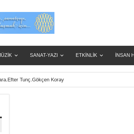
Evet
Benim
ÜZİK
SANAT-YAZI
ETKİNLİK
İNSAN 
ara.Efter Tunç.Gökçen Koray