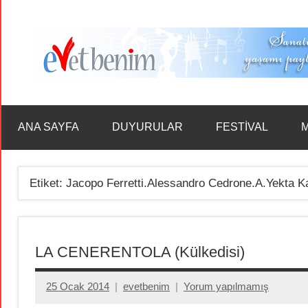
İçeriğe
geç
ANA SAYFA
DUYURULAR
FESTİVAL
M
Etiket:
Jacopo Ferretti.Alessandro Cedrone.A.Yekta K
LA CENERENTOLA (Külkedisi)
25 Ocak 2014
evetbenim
Yorum yapılmamış