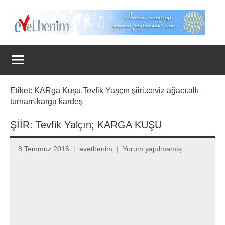
İçeriğe
geç
Evet
Benim
Etiket:
KARga Kuşu.Tevfik Yaşçın şiiri.ceviz ağacı.allı
turnam.karga kardeş
ŞİİR: Tevfik Yalçın; KARGA KUŞU
8 Temmuz 2016
evetbenim
Yorum yapılmamış