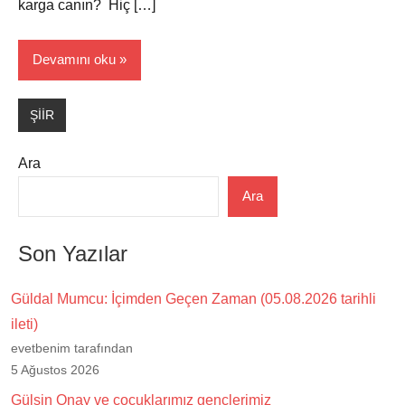
karga canın? Hiç […]
Devamını oku
ŞİİR
Ara
Ara
Son Yazılar
Güldal Mumcu: İçimden Geçen Zaman (05.08.2026 tarihli
ileti)
evetbenim tarafından
5 Ağustos 2026
Gülsin Onay ve çocuklarımız gençlerimiz