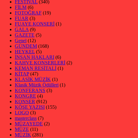
FESTİVAL
(340)
FİLM
(6)
FOTOĞRAF
(19)
FUAR
(3)
FUAYE KONSERİ
(1)
GALA
(9)
GAZETE
(5)
Genel
(12)
GÜNDEM
(168)
HEYKEL
(5)
İNSAN HAKLARI
(6)
KAHVE KONSERLERİ
(2)
KEMAN RESİTALİ
(1)
KİTAP
(47)
KLASİK MÜZİK
(1)
Klasik Müzik Ödülleri
(1)
KONFERANS
(3)
KONGRE
(4)
KONSER
(912)
KÖŞE YAZISI
(155)
LOGO
(3)
masterclass
(7)
MÜZAYEDE
(2)
MÜZE
(11)
MÜZİK
(281)