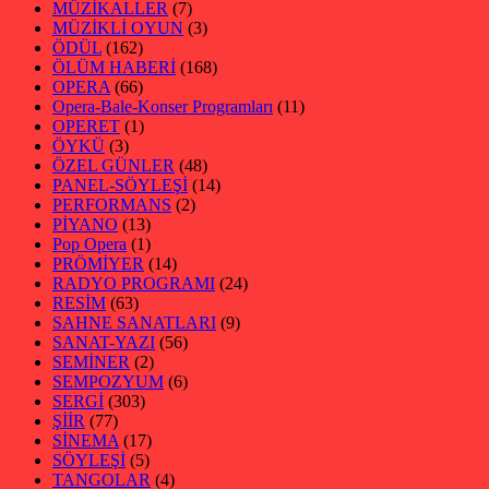
MÜZİKALLER
(7)
MÜZİKLİ OYUN
(3)
ÖDÜL
(162)
ÖLÜM HABERİ
(168)
OPERA
(66)
Opera-Bale-Konser Programları
(11)
OPERET
(1)
ÖYKÜ
(3)
ÖZEL GÜNLER
(48)
PANEL-SÖYLEŞİ
(14)
PERFORMANS
(2)
PİYANO
(13)
Pop Opera
(1)
PRÖMİYER
(14)
RADYO PROGRAMI
(24)
RESİM
(63)
SAHNE SANATLARI
(9)
SANAT-YAZI
(56)
SEMİNER
(2)
SEMPOZYUM
(6)
SERGİ
(303)
ŞİİR
(77)
SİNEMA
(17)
SÖYLEŞİ
(5)
TANGOLAR
(4)