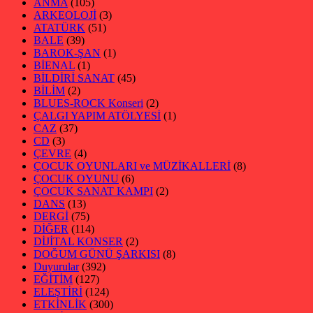
ANMA
(105)
ARKEOLOJİ
(3)
ATATÜRK
(51)
BALE
(39)
BAROK-ŞAN
(1)
BİENAL
(1)
BİLDİRİ SANAT
(45)
BİLİM
(2)
BLUES-ROCK Konseri
(2)
ÇALGI YAPIM ATÖLYESİ
(1)
CAZ
(37)
CD
(3)
ÇEVRE
(4)
ÇOCUK OYUNLARI ve MÜZİKALLERİ
(8)
ÇOCUK OYUNU
(6)
ÇOCUK SANAT KAMPI
(2)
DANS
(13)
DERGİ
(75)
DİĞER
(114)
DİJİTAL KONSER
(2)
DOĞUM GÜNÜ ŞARKISI
(8)
Duyurular
(392)
EĞİTİM
(127)
ELEŞTİRİ
(124)
ETKİNLİK
(300)