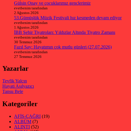
Gülsin Onay ve çocuklarımız gençlerimiz
evetbenim tarafından
2 Ağustos 2026
53.Gümüşlük Müzik Festivali hız kesmeden devam ediyor
evetbenim tarafından
1 Ağustos 2026
İBB Şehir Tiyatroları: Yıldızlar Altında Tiyatro Zamanı
evetbenim tarafından
30 Temmuz 2026
Fazıl Say: Hayatımın çok mutlu günleri (27.07.2026)
evetbenim tarafından
27 Temmuz 2026
Yazarlar
Tevfik Yalçın
Hayati Asılyazıcı
Tansu Bele
Kategoriler
AFİŞ-ÇAĞRI
(19)
ALBÜM
(7)
ALINTI
(52)