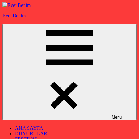
İçeriğe
geç
Evet Benim
Menü
ANA SAYFA
DUYURULAR