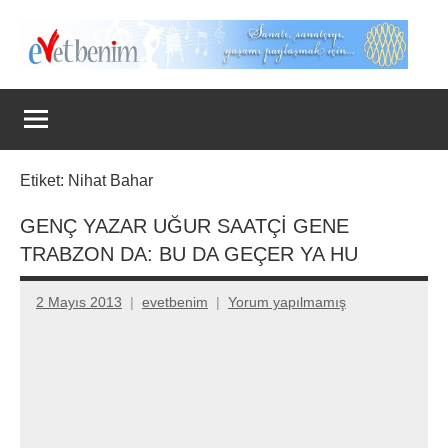
İçeriğe
geç
Evet
Benim
Etiket:
Nihat Bahar
GENÇ YAZAR UĞUR SAATÇİ GENE
TRABZON DA: BU DA GEÇER YA HU
2 Mayıs 2013
evetbenim
Yorum yapılmamış