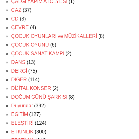
ÇALGI YAPIM ATÖLYESİ
(1)
CAZ
(37)
CD
(3)
ÇEVRE
(4)
ÇOCUK OYUNLARI ve MÜZİKALLERİ
(8)
ÇOCUK OYUNU
(6)
ÇOCUK SANAT KAMPI
(2)
DANS
(13)
DERGİ
(75)
DİĞER
(114)
DİJİTAL KONSER
(2)
DOĞUM GÜNÜ ŞARKISI
(8)
Duyurular
(392)
EĞİTİM
(127)
ELEŞTİRİ
(124)
ETKİNLİK
(300)