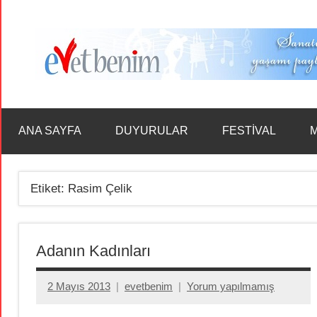
İçeriğe
geç
ANA SAYFA
DUYURULAR
FESTİVAL
M
Etiket:
Rasim Çelik
Adanın Kadınları
2 Mayıs 2013
evetbenim
Yorum yapılmamış