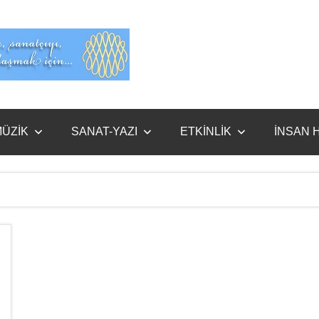
Evet
Benim
ÜZİK
SANAT-YAZI
ETKİNLİK
İNSAN 