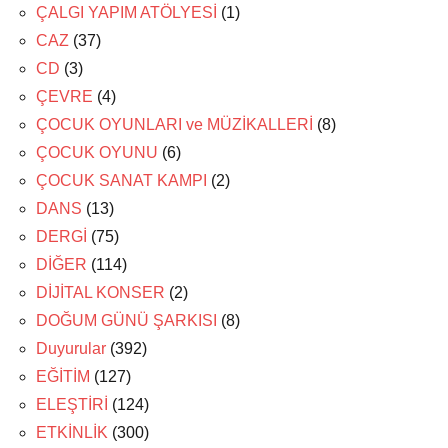
ÇALGI YAPIM ATÖLYESİ
(1)
CAZ
(37)
CD
(3)
ÇEVRE
(4)
ÇOCUK OYUNLARI ve MÜZİKALLERİ
(8)
ÇOCUK OYUNU
(6)
ÇOCUK SANAT KAMPI
(2)
DANS
(13)
DERGİ
(75)
DİĞER
(114)
DİJİTAL KONSER
(2)
DOĞUM GÜNÜ ŞARKISI
(8)
Duyurular
(392)
EĞİTİM
(127)
ELEŞTİRİ
(124)
ETKİNLİK
(300)