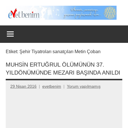
İçeriğe
geç
Evet
Benim
Etiket:
Şehir Tiyatroları sanatçıları Metin Çoban
MUHSİN ERTUĞRUL ÖLÜMÜNÜN 37.
YILDÖNÜMÜNDE MEZARI BAŞINDA ANILDI
29 Nisan 2016
evetbenim
Yorum yapılmamış