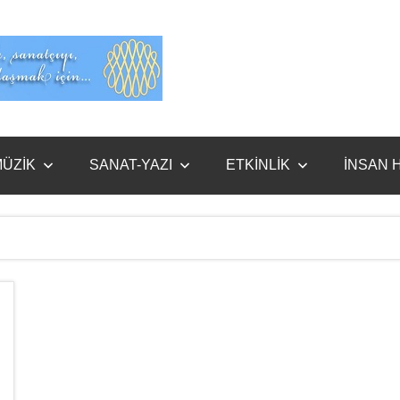
Evet
Benim
ÜZİK
SANAT-YAZI
ETKİNLİK
İNSAN 