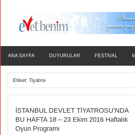
İçeriğe
geç
ANA SAYFA
DUYURULAR
FESTİVAL
M
Etiket:
Tiyatroı
İSTANBUL DEVLET TİYATROSU’NDA
BU HAFTA 18 – 23 Ekim 2016 Haftalık
Oyun Programı