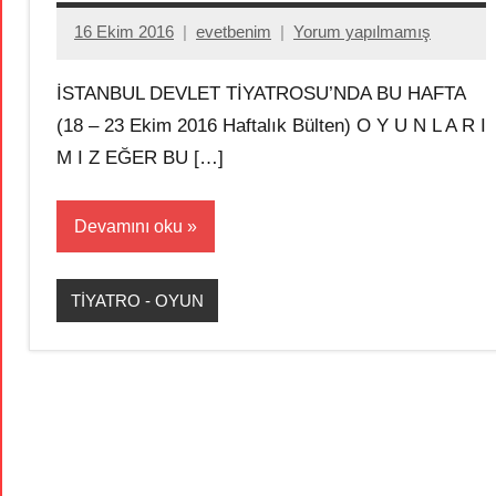
16 Ekim 2016
evetbenim
Yorum yapılmamış
İSTANBUL DEVLET TİYATROSU’NDA BU HAFTA
(18 – 23 Ekim 2016 Haftalık Bülten) O Y U N L A R I
M I Z EĞER BU […]
Devamını oku
TİYATRO - OYUN