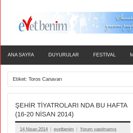
İçeriğe
geç
ANA SAYFA
DUYURULAR
FESTİVAL
M
Etiket:
Toros Canavarı
ŞEHİR TİYATROLARI NDA BU HAFTA
(16-20 NİSAN 2014)
14 Nisan 2014
evetbenim
Yorum yapılmamış