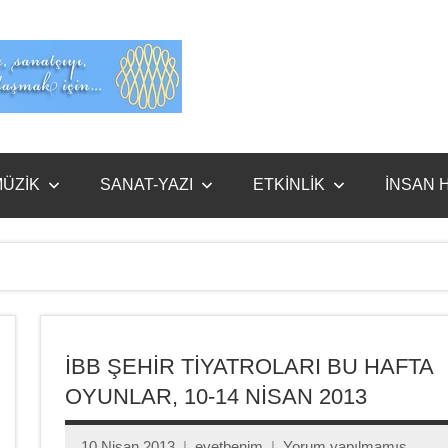
Evet
Benim
ÜZİK
SANAT-YAZI
ETKİNLİK
İNSAN 
İBB ŞEHİR TİYATROLARI BU HAFTA
OYUNLAR, 10-14 NİSAN 2013
10 Nisan 2013
evetbenim
Yorum yapılmamış