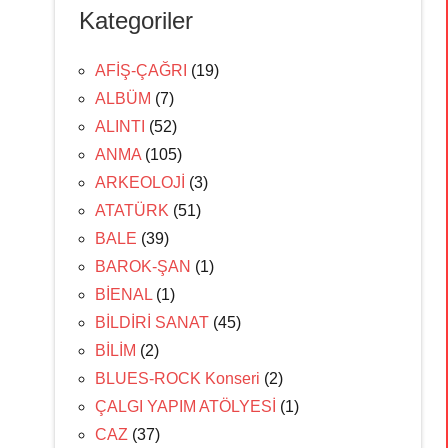
Kategoriler
AFİŞ-ÇAĞRI
(19)
ALBÜM
(7)
ALINTI
(52)
ANMA
(105)
ARKEOLOJİ
(3)
ATATÜRK
(51)
BALE
(39)
BAROK-ŞAN
(1)
BİENAL
(1)
BİLDİRİ SANAT
(45)
BİLİM
(2)
BLUES-ROCK Konseri
(2)
ÇALGI YAPIM ATÖLYESİ
(1)
CAZ
(37)