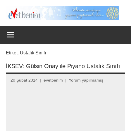
İçeriğe
geç
Evet
Benim
Etiket:
Ustalık Sınıfı
İKSEV: Gülsin Onay ile Piyano Ustalık Sınıfı
20 Şubat 2014
evetbenim
Yorum yapılmamış