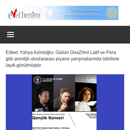
İçeriğe
geç
Evet
Benim
Etiket:
Yahya Azimoğlu: Gülsin OnaZihni Latif ve Pera
gibi prestijli uluslararası piyano yarışmalarında ödüllere
layık görülmüştür.