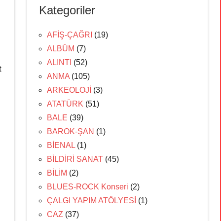
Kategoriler
AFİŞ-ÇAĞRI
(19)
ALBÜM
(7)
ALINTI
(52)
t
ANMA
(105)
ARKEOLOJİ
(3)
ATATÜRK
(51)
BALE
(39)
BAROK-ŞAN
(1)
BİENAL
(1)
BİLDİRİ SANAT
(45)
BİLİM
(2)
BLUES-ROCK Konseri
(2)
ÇALGI YAPIM ATÖLYESİ
(1)
CAZ
(37)