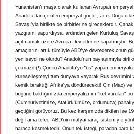
Yunanistan’ı maşa olarak kullanan Avrupalı emperyalis
Anadolu’dan çekilen emperyal güçler, artık Doğu ülke
Savaşı’yla birlikte de birbirlerine gireceklerdir. Ça
yazgısını saptırdıysa, ardından gelen Kurtuluş Savaş
açılmamak üzere Avrupa Devletlerine kapatmıştır. Bu
amaçlarını artık tümüyle ABD’ye devrederek onun gü
yenilseydi ne olurdu? Anadolu’nun paylaşımıyla birli
çıkmazdı(!) Çünkü Anadolu’yu “üs” yapan emperyaliz
küreselleşmeyi tüm dünyaya yayarak Rus devrimini ve 
kemik bıraktığı Afrika’ya döndürecekti! Çin (Mao) ve 
bugüne baktığımızda emperyalizmin “ket vurulan” bu k
(Cumhuriyetimize, Atatürk’ümüze, ordumuza) pahalıy
geçtiğini görüyoruz. Bu kez karşımızda dikilen ise 19.
değil ama tefeci ABD’nin mafya/haraç sistemiyle yönle
haraca kesmektedir. Onun tek isteği, paradan para 