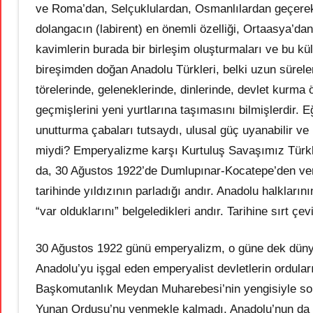
ve Roma’dan, Selçuklulardan, Osmanlılardan geçerek
dolangacın (labirent) en önemli özelliği, Ortaasya’d
kavimlerin burada bir birleşim oluşturmaları ve bu kül
bireşimden doğan Anadolu Türkleri, belki uzun sürele
törelerinde, geleneklerinde, dinlerinde, devlet kurma 
geçmişlerini yeni yurtlarına taşımasını bilmişlerdir. 
unutturma çabaları tutsaydı, ulusal güç uyanabilir ve 
miydi? Emperyalizme karşı Kurtuluş Savaşımız Türklü
da, 30 Ağustos 1922’de Dumlupınar-Kocatepe’den ver
tarihinde yıldızının parladığı andır. Anadolu halklarını
“var olduklarını” belgeledikleri andır. Tarihine sırt çe
30 Ağustos 1922 günü emperyalizm, o güne dek dünya ü
Anadolu’yu işgal eden emperyalist devletlerin ordular
Başkomutanlık Meydan Muharebesi’nin yengisiyle so
Yunan Ordusu’nu yenmekle kalmadı, Anadolu’nun da d