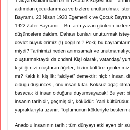
Trakya okullarından birinin Atatürk köşesinde “Tarih
aklımdan çocuklarımıza ve bizlere unutturulmak iste
Bayramı, 23 Nisan 1920 Egemenlik ve Çocuk Bayram
1922 Zafer Bayramı… Bu tarih yazan günlerin bizlere
düşüncelere daldım. Dahası bunları unutturmak istey
devlet büyüklerimiz (!) değil mi? Peki; bu bayramları
miydi? Tarihimizi neden anımsamalı ve unutmamalıydık
oluşturmaktaydı da ondan! Kişi olarak, vatandaş/ yurt
kişiliğimizi oluşturan öğeler; bizim kültürel genlerim
mı? Kaldı ki kişilik; “aidiyet” demektir; hiçbir insan,
olduğu düşüncesi, onu insan kılar. Köksüz ağaç olmay
basacak ki insan olduğunu duyumsayacak! Bu yer; bir iz
insanın tarihidir, geçmişidir, köküdür: Yani kültürüd
yapraklarıyla uzanır. Toplumunun kökleriyle beslenme
Anadolu insanının tarihi; tüm dünyayı etkileyen bir sü