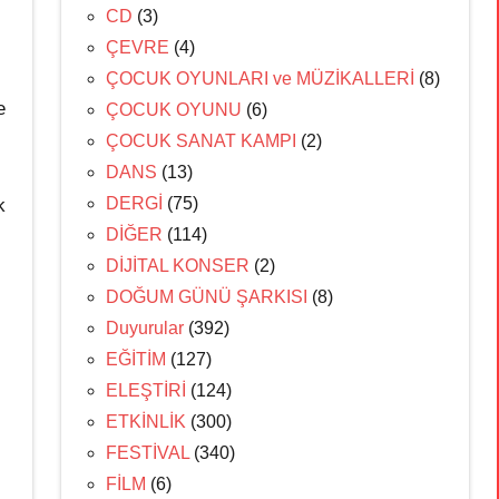
CD
(3)
ÇEVRE
(4)
ÇOCUK OYUNLARI ve MÜZİKALLERİ
(8)
e
ÇOCUK OYUNU
(6)
ÇOCUK SANAT KAMPI
(2)
DANS
(13)
DERGİ
(75)
k
DİĞER
(114)
DİJİTAL KONSER
(2)
DOĞUM GÜNÜ ŞARKISI
(8)
Duyurular
(392)
EĞİTİM
(127)
ELEŞTİRİ
(124)
ETKİNLİK
(300)
FESTİVAL
(340)
FİLM
(6)