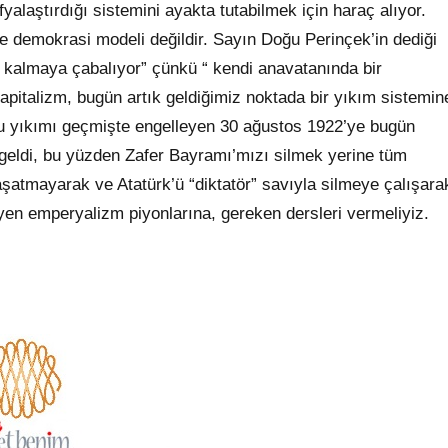
alaştırdığı sistemini ayakta tutabilmek için haraç alıyor.
e demokrasi modeli değildir. Sayın Doğu Perinçek’in dediği
 kalmaya çabalıyor” çünkü “ kendi anavatanında bir
pitalizm, bugün artık geldiğimiz noktada bir yıkım sistemin
Bu yıkımı geçmişte engelleyen 30 ağustos 1922’ye bugün
geldi, bu yüzden Zafer Bayramı’mızı silmek yerine tüm
şatmayarak ve Atatürk’ü “diktatör” savıyla silmeye çalışara
yen emperyalizm piyonlarına, gereken dersleri vermeliyiz.