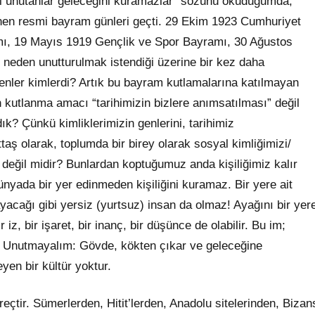
ini unutanlar geleceğini kuramazlar” sözünü okuduğumda,
nen resmi bayram günleri geçti. 29 Ekim 1923 Cumhuriyet
ı, 19 Mayıs 1919 Gençlik ve Spor Bayramı, 30 Ağustos
 neden unutturulmak istendiği üzerine bir kez daha
enler kimlerdi? Artık bu bayram kutlamalarına katılmayan
n kutlanma amacı “tarihimizin bizlere anımsatılması” değil
? Çünkü kimliklerimizin genlerini, tarihimiz
taş olarak, toplumda bir birey olarak sosyal kimliğimizi/
iz değil midir? Bunlardan koptuğumuz anda kişiliğimiz kalır
 dünyada bir yer edinmeden kişiliğini kuramaz. Bir yere ait
acağı gibi yersiz (yurtsuz) insan da olmaz! Ayağını bir yer
, bir işaret, bir inanç, bir düşünce de olabilir. Bu im;
ür. Unutmayalım: Gövde, kökten çıkar ve geleceğine
yen bir kültür yoktur.
reçtir. Sümerlerden, Hitit’lerden, Anadolu sitelerinden, Bizan