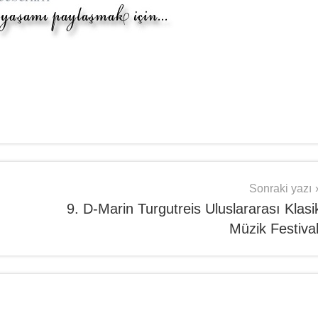
Sonraki yazı
9. D-Marin Turgutreis Uluslararası Klasi
Müzik Festival