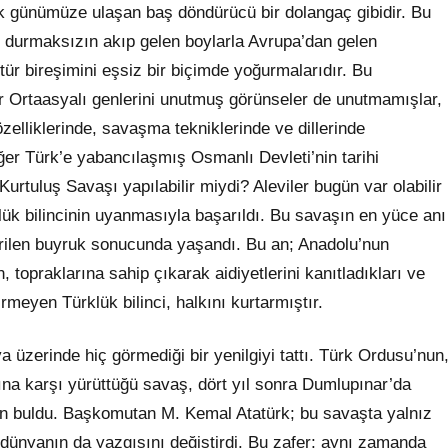
 günümüze ulaşan baş döndürücü bir dolangaç gibidir. Bu
an durmaksızın akıp gelen boylarla Avrupa’dan gelen
tür bireşimini eşsiz bir biçimde yoğurmalarıdır. Bu
r Ortaasyalı genlerini unutmuş görünseler de unutmamışlar,
özelliklerinde, savaşma tekniklerinde ve dillerinde
Eğer Türk’e yabancılaşmış Osmanlı Devleti’nin tarihi
Kurtuluş Savaşı yapılabilir miydi? Aleviler bugün var olabilir
k bilincinin uyanmasıyla başarıldı. Bu savaşın en yüce anı
ilen buyruk sonucunda yaşandı. Bu an; Anadolu’nun
n, topraklarına sahip çıkarak aidiyetlerini kanıtladıkları ve
virmeyen Türklük bilinci, halkını kurtarmıştır.
zerinde hiç görmediği bir yenilgiyi tattı. Türk Ordusu’nun
ına karşı yürüttüğü savaş, dört yıl sonra Dumlupınar’da
n buldu. Başkomutan M. Kemal Atatürk; bu savaşta yalnız
ünyanın da yazgısını değiştirdi. Bu zafer; aynı zamanda