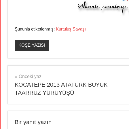
Şununla etiketlenmiş:
Kurtuluş Savaşı
KÖŞE YAZISI
Yazı
Önceki yazı
KOCATEPE 2013 ATATÜRK BÜYÜK
gezinmesi
TAARRUZ YÜRÜYÜŞÜ
Bir yanıt yazın