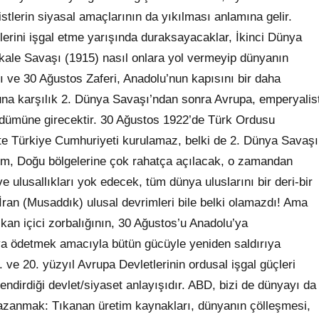
tlerin siyasal amaçlarının da yıkılması anlamına gelir.
lerini işgal etme yarışında duraksayacaklar, İkinci Dünya
nakkale Savaşı (1915) nasıl onlara yol vermeyip dünyanın
ı ve 30 Ağustos Zaferi, Anadolu’nun kapısını bir daha
na karşılık 2. Dünya Savaşı’ndan sonra Avrupa, emperyalis
dümüne girecektir. 30 Ağustos 1922’de Türk Ordusu
kte Türkiye Cumhuriyeti kurulamaz, belki de 2. Dünya Savaşı
m, Doğu bölgelerine çok rahatça açılacak, o zamandan
ulusallıkları yok edecek, tüm dünya uluslarını bir deri-bir
İran (Musaddık) ulusal devrimleri bile belki olamazdı! Ama
an içici zorbalığının, 30 Ağustos’u Anadolu’ya
a ödetmek amacıyla bütün gücüyle yeniden saldırıya
 ve 20. yüzyıl Avrupa Devletlerinin ordusal işgal güçleri
ndirdiği devlet/siyaset anlayışıdır. ABD, bizi de dünyayı da
kazanmak: Tıkanan üretim kaynakları, dünyanın çölleşmesi,