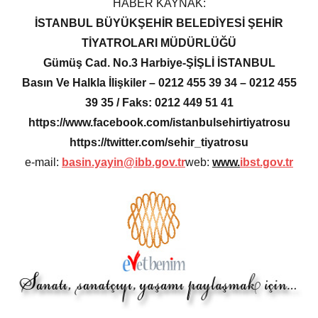
HABER KAYNAK:
İSTANBUL BÜYÜKŞEHİR BELEDİYESİ ŞEHİR
TİYATROLARI MÜDÜRLÜĞÜ
Gümüş Cad. No.3 Harbiye-ŞİŞLİ İSTANBUL
Basın Ve Halkla İlişkiler – 0212 455 39 34 – 0212 455
39 35 / Faks: 0212 449 51 41
https://www.facebook.com/istanbulsehirtiyatrosu
https://twitter.com/sehir_tiyatrosu
e-mail:
basin.yayin@ibb.gov.tr
web:
www.
ibst.gov.tr