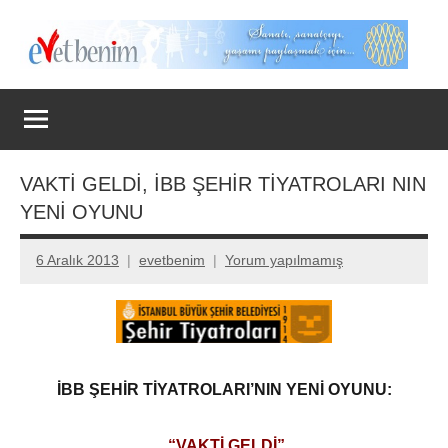
İçeriğe
geç
Evet
Benim
VAKTİ GELDİ, İBB ŞEHİR TİYATROLARI NIN
YENİ OYUNU
6 Aralık 2013
evetbenim
Yorum yapılmamış
İBB ŞEHİR TİYATROLARI’NIN YENİ OYUNU:
“VAKTİ GELDİ”