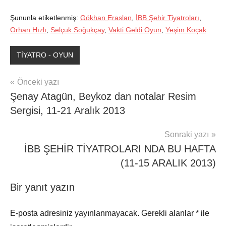
Şununla etiketlenmiş:
Gökhan Eraslan
,
İBB Şehir Tiyatroları
,
Orhan Hızlı
,
Selçuk Soğukçay
,
Vakti Geldi Oyun
,
Yeşim Koçak
TİYATRO - OYUN
Yazı
Önceki yazı
Şenay Atagün, Beykoz dan notalar Resim
gezinmesi
Sergisi, 11-21 Aralık 2013
Sonraki yazı
İBB ŞEHİR TİYATROLARI NDA BU HAFTA
(11-15 ARALIK 2013)
Bir yanıt yazın
E-posta adresiniz yayınlanmayacak.
Gerekli alanlar
*
ile