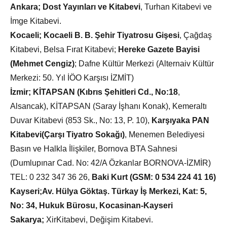
Ankara;
Dost Yayınları ve Kitabevi
, Turhan Kitabevi ve
İmge Kitabevi.
Kocaeli;
Kocaeli B. B. Şehir Tiyatrosu Gişesi
, Çağdaş
Kitabevi, Belsa Fırat Kitabevi;
Hereke Gazete Bayisi
(Mehmet Cengiz)
; Dafne Kültür Merkezi (Alternaiv Kültür
Merkezi: 50. Yıl İÖO Karşısı İZMİT)
İzmir;
KİTAPSAN (Kıbrıs Şehitleri Cd., No:18
,
Alsancak), KİTAPSAN (Saray İşhanı Konak), Kemeraltı
Duvar Kitabevi (853 Sk., No: 13, P. 10),
Karşıyaka PAN
Kitabevi(Çarşı Tiyatro Sokağı)
, Menemen Belediyesi
Basın ve Halkla İlişkiler, Bornova BTA Sahnesi
(Dumlupınar Cad. No: 42/A Özkanlar BORNOVA-İZMİR)
TEL: 0 232 347 36 26,
Baki Kurt (GSM: 0 534 224 41 16)
Kayseri;
Av. Hülya Göktaş. Türkay İş Merkezi, Kat: 5,
No: 34, Hukuk Bürosu, Kocasinan-Kayseri
Sakarya;
XirKitabevi, Değişim Kitabevi.