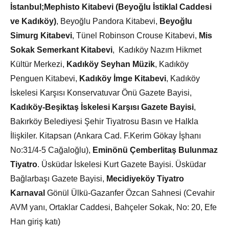
İstanbul;
Mephisto Kitabevi (Beyoğlu İstiklal Caddesi
ve Kadıköy)
, Beyoğlu Pandora Kitabevi,
Beyoğlu
Simurg Kitabevi
, Tünel Robinson Crouse Kitabevi,
Mis
Sokak Semerkant Kitabevi
, Kadıköy Nazım Hikmet
Kültür Merkezi,
Kadıköy Seyhan Müzik
, Kadıköy
Penguen Kitabevi,
Kadıköy İmge Kitabevi
, Kadıköy
İskelesi Karşısı Konservatuvar Önü Gazete Bayisi,
Kadıköy-Beşiktaş İskelesi Karşısı Gazete Bayisi
,
Bakırköy Belediyesi Şehir Tiyatrosu Basın ve Halkla
İlişkiler. Kitapsan (Ankara Cad. F.Kerim Gökay İşhanı
No:31/4-5 Cağaloğlu),
Eminönü Çemberlitaş Bulunmaz
Tiyatro
. Üsküdar İskelesi Kurt Gazete Bayisi. Üsküdar
Bağlarbaşı Gazete Bayisi,
Mecidiyeköy Tiyatro
Karnaval
Gönül Ülkü-Gazanfer Özcan Sahnesi (Cevahir
AVM yanı, Ortaklar Caddesi, Bahçeler Sokak, No: 20, Efe
Han giriş katı)