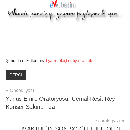
Şununla etiketlenmiş:
tiyatro eleştiri
,
tiyatro haber
DERGİ
Yazı
Önceki yazı
Yunus Emre Oratoryosu, Cemal Reşit Rey
gezinmesi
Konser Salonu nda
Sonraki yazı
MAKTULÜN SON SÖZÜ FİLİFU OLDU: