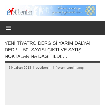
İçeriğe
geç
Evet
Benim
YENİ TİYATRO DERGİSİ YARIM DALYA!
DEDİ!… 50. SAYISI ÇIKTI VE SATIŞ
NOKTALARINA DAĞITILDI!…
9 Haziran 2013
evetbenim
Yorum yapılmamış