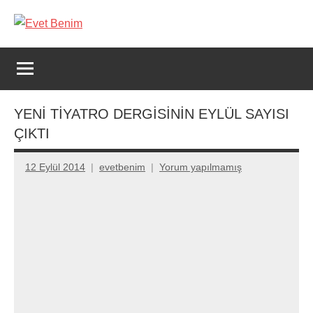
İçeriğe
geç
Evet
Benim
YENİ TİYATRO DERGİSİNİN EYLÜL SAYISI
ÇIKTI
12 Eylül 2014
evetbenim
Yorum yapılmamış