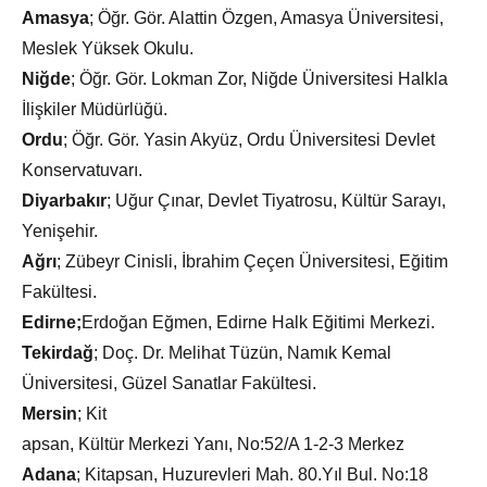
Amasya
; Öğr. Gör. Alattin Özgen, Amasya Üniversitesi,
Meslek Yüksek Okulu.
Niğde
; Öğr. Gör. Lokman Zor, Niğde Üniversitesi Halkla
İlişkiler Müdürlüğü.
Ordu
; Öğr. Gör. Yasin Akyüz, Ordu Üniversitesi Devlet
Konservatuvarı.
Diyarbakır
; Uğur Çınar, Devlet Tiyatrosu, Kültür Sarayı,
Yenişehir.
Ağrı
; Zübeyr Cinisli, İbrahim Çeçen Üniversitesi, Eğitim
Fakültesi.
Edirne;
Erdoğan Eğmen, Edirne Halk Eğitimi Merkezi.
Tekirdağ
; Doç. Dr. Melihat Tüzün, Namık Kemal
Üniversitesi, Güzel Sanatlar Fakültesi.
Mersin
; Kit
apsan, Kültür Merkezi Yanı, No:52/A 1-2-3 Merkez
Adana
; Kitapsan, Huzurevleri Mah. 80.Yıl Bul. No:18