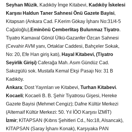
Seyhan Müzik
, Kadıköy İmge Kitabevi,
Kadıköy İskelesi
Karşısı Haldun Taner Sahnesi Önü Gazete Bayisi
,
Kitapsan (Ankara Cad. F.Kerim Gökay İşhanı No:31/4-5
Cağaloğlu),
Eminönü Çemberlitaş Bulunmaz Tiyatro
.
Tiyatro Karnaval Gönül Ülkü-Gazanfer Özcan Sahnesi
(Cevahir AVM yanı, Ortaklar Caddesi, Bahçeler Sokak,
No: 20, Efe Han giriş katı),
Hayal Kitabevi, (Tiyatro
Seyirlik Girişi)
Caferağa Mah. Asım Gündüz Cad.
Sakızgülü sok. Mustafa Kemal Ekşi Pasajı No: 31 B
Kadıköy.
Ankara
; Dost Yayınları ve Kitabevi,
Turhan Kitabevi
.
Kocaeli
; Kocaeli B. B. Şehir Tiyatrosu Gişesi, Hereke
Gazete Bayisi (Mehmet Cengiz); Dafne Kültür Merkezi
(Alternaif Kültür Merkezi: 50. Yıl İÖO Karşısı İZMİT)
İzmir
; KİTAPSAN (Kıbrıs Şehitleri Cd., No:18, Alsancak),
KİTAPSAN (Saray İşhanı Konak), Karşıyaka PAN