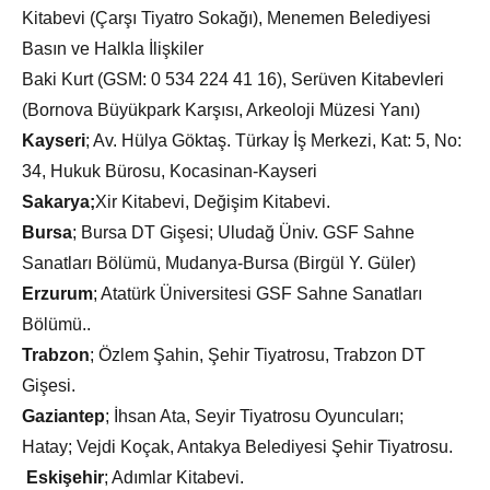
Kitabevi (Çarşı Tiyatro Sokağı), Menemen Belediyesi
Basın ve Halkla İlişkiler
Baki Kurt (GSM: 0 534 224 41 16), Serüven Kitabevleri
(Bornova Büyükpark Karşısı, Arkeoloji Müzesi Yanı)
Kayseri
; Av. Hülya Göktaş. Türkay İş Merkezi, Kat: 5, No:
34, Hukuk Bürosu, Kocasinan-Kayseri
Sakarya;
Xir Kitabevi, Değişim Kitabevi.
Bursa
; Bursa DT Gişesi; Uludağ Üniv. GSF Sahne
Sanatları Bölümü, Mudanya-Bursa (Birgül Y. Güler)
Erzurum
; Atatürk Üniversitesi GSF Sahne Sanatları
Bölümü..
Trabzon
; Özlem Şahin, Şehir Tiyatrosu, Trabzon DT
Gişesi.
Gaziantep
; İhsan Ata, Seyir Tiyatrosu Oyuncuları;
Hatay; Vejdi Koçak, Antakya Belediyesi Şehir Tiyatrosu.
Eskişehir
; Adımlar Kitabevi.