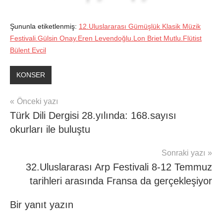
Şununla etiketlenmiş:
12.Uluslararası Gümüşlük Klasik Müzik
Festivali.Gülsin Onay.Eren Levendoğlu.Lon Briet Mutlu.Flütist
Bülent Evcil
KONSER
Yazı
Önceki yazı
Türk Dili Dergisi 28.yılında: 168.sayısı
gezinmesi
okurları ile buluştu
Sonraki yazı
32.Uluslararası Arp Festivali 8-12 Temmuz
tarihleri arasında Fransa da gerçekleşiyor
Bir yanıt yazın