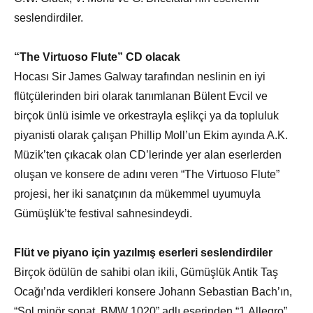
seslendirdiler.
“The Virtuoso Flute” CD olacak
Hocası Sir James Galway tarafından neslinin en iyi
flütçülerinden biri olarak tanımlanan Bülent Evcil ve
birçok ünlü isimle ve orkestrayla eşlikçi ya da topluluk
piyanisti olarak çalışan Phillip Moll’un Ekim ayında A.K.
Müzik’ten çıkacak olan CD’lerinde yer alan eserlerden
oluşan ve konsere de adını veren “The Virtuoso Flute”
projesi, her iki sanatçının da mükemmel uyumuyla
Gümüşlük’te festival sahnesindeydi.
Flüt ve piyano için yazılmış eserleri seslendirdiler
Birçok ödülün de sahibi olan ikili, Gümüşlük Antik Taş
Ocağı’nda verdikleri konsere Johann Sebastian Bach’ın,
“Sol minör sonat, BMW 1020” adlı eserinden “1.Allegro”,