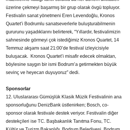
üzerine çekmeyi başarmış bir grup olarak övgü topluyor.
Festivalin sanat yönetmeni Eren Levendoğlu, Kronos
Quartet’i Bodrumlu sanatseverlerle buluşturabilmenin
gururunu yaşadıklarını belirterek, “Yıllardır, festivalimizin
sahnesinde görmeyi çok istediğimiz Kronos Quartet, 14
Temmuz akşamı saat 21:00’de festival izleyicisiyle
buluşacak. Kronos Quartet’i misafir edecek olmaktan,
böylesine saygın bir ismi Bodrum’a getirmekten büyük
sevinç ve heyecan duyuyoruz” dedi.
Sponsorlar
12. Uluslararası Gümüşlük Klasik Müzik Festivalinin ana
sponsorluğunu DenizBank üstlenirken; Bosch, co-
sponsor olarak festivale destek veriyor. Festivalin diğer
destekçileri ise TC. Başbakanlık Tanıtma Fonu, TC.
Kültür ve Turizm Bakanlığı, Bodrum Belediyesi, Bodrum