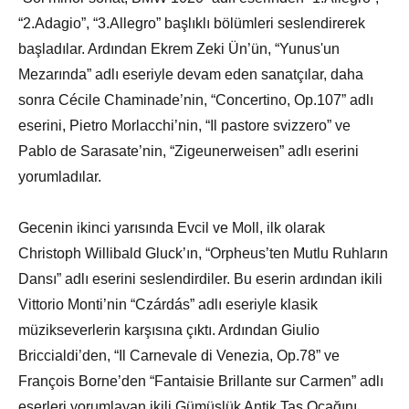
“2.Adagio”, “3.Allegro” başlıklı bölümleri seslendirerek
başladılar. Ardından Ekrem Zeki Ün’ün, “Yunus'un
Mezarında” adlı eseriyle devam eden sanatçılar, daha
sonra Cécile Chaminade’nin, “Concertino, Op.107” adlı
eserini, Pietro Morlacchi’nin, “Il pastore svizzero” ve
Pablo de Sarasate’nin, “Zigeunerweisen” adlı eserini
yorumladılar.
Gecenin ikinci yarısında Evcil ve Moll, ilk olarak
Christoph Willibald Gluck’ın, “Orpheus’ten Mutlu Ruhların
Dansı” adlı eserini seslendirdiler. Bu eserin ardından ikili
Vittorio Monti’nin “Czárdás” adlı eseriyle klasik
müzikseverlerin karşısına çıktı. Ardından Giulio
Briccialdi’den, “Il Carnevale di Venezia, Op.78” ve
François Borne’den “Fantaisie Brillante sur Carmen” adlı
eserleri yorumlayan ikili Gümüşlük Antik Taş Ocağını