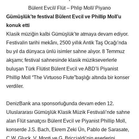
Bülent Evcil/ Flüt – Phlip Moll/ Piyano
Gümüşlük’te festival Bülent Evcil ve Phillip Moll’u
konuk etti
Klasik müziğin kalbi Gümüşlük’te atmaya devam ediyor.
Festivalin tarihi mekânı, 2500 yıllık Antik Taş Ocağı’nda
bu yıl da dünyaca ünlü isimler sahne alıyor. 8 Temmuz
akşamı; festival sahnesinde klasik müzikseverlerle
buluşan Türk Flütist Bülent Evcil ve ABD’li Piyanist
Phillip Moll “The Virtuoso Flute”başlığı altında bir konser
verdiler.
DenizBank ana sponsorluğunda devam eden 12.
Uluslararası Gümüşlük Klasik Müzik Festivali’nde sahne
alan Flüt sanatçısı Bülent Evcil ve Piyanist Phillip Moll,
konserde J.S. Bach, Ekrem Zeki Ün, Pablo de Sarasate,
C.W. Gluck, V. Monti ve G. Briccialdi’nin eserlerini