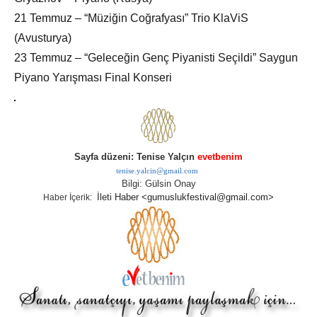
21 Temmuz – “Müziğin Coğrafyası” Trio KlaViS
(Avusturya)
23 Temmuz – “Geleceğin Genç Piyanisti Seçildi” Saygun
Piyano Yarışması Final Konseri
Sayfa düzeni: Tenise Yalçın
evetbenim
tenise.yalcin@gmail.com
Bilgi: Gülsin Onay
İleti Haber <gumuslukfestival@gmail.com>
Haber İçerik: