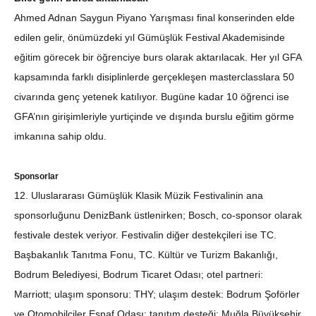
Ahmed Adnan Saygun Piyano Yarışması final konserinden elde
edilen gelir, önümüzdeki yıl Gümüşlük Festival Akademisinde
eğitim görecek bir öğrenciye burs olarak aktarılacak. Her yıl GFA
kapsamında farklı disiplinlerde gerçekleşen masterclasslara 50
civarında genç yetenek katılıyor. Bugüne kadar 10 öğrenci ise
GFA’nın girişimleriyle yurtiçinde ve dışında burslu eğitim görme
imkanına sahip oldu.
Sponsorlar
12. Uluslararası Gümüşlük Klasik Müzik Festivalinin ana
sponsorluğunu DenizBank üstlenirken; Bosch, co-sponsor olarak
festivale destek veriyor. Festivalin diğer destekçileri ise TC.
Başbakanlık Tanıtma Fonu, TC. Kültür ve Turizm Bakanlığı,
Bodrum Belediyesi, Bodrum Ticaret Odası; otel partneri:
Marriott; ulaşım sponsoru: THY; ulaşım destek: Bodrum Şoförler
ve Otomobilciler Esnaf Odası; tanıtım desteği: Muğla Büyükşehir