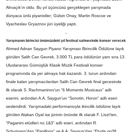
Alnıaçık’ın oldu. Bu yıl üçüncüsü gerçekleşen yarışmada
dünyaca ünlü piyanistler; Gülsin Onay, Martin Roscoe ve
Vyacheslav Gryaznov jüri üyeliği yaptı.
Yarışmanın birincisi önümüzdeki yıl festival sahnesinde konser verecek
Ahmed Adnan Saygun Piyano Yarışması Birincilik Ödülüne layık
görülen Salih Can Gevrek, 3.000 TL para ödülünün yanı sıra 13.
Uluslararası Gümüşlük Klasik Müzik Festivali konser
programında da yer almaya hak kazandı. 3. turun ardından
finale kalan yarışmacılardan Salih Can Gevrek final gecesinde
ilk olarak S. Rachmaninov’un “6 Moments Musicaux” adlı
eserini, ardından A.A. Saygun’un “Sonotin, Horon” adlı eseri
seslendirdi. Yarışmadaki performansıyla ikincilik ödülüne layık
görülen Atakan Oyal ise jürinin önünde ilk olarak F. Liszt’ten,
“Paganini etüdleri no.1&3” adlı eseri, ardından R.
Schumann’dan “Papillons” ve A.A. Saygun’dan “Etude op38.