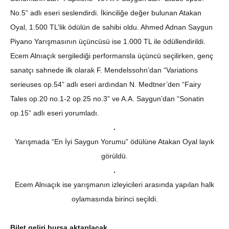
No.5” adlı eseri seslendirdi. İkinciliğe değer bulunan Atakan
Oyal, 1.500 TL’lik ödülün de sahibi oldu. Ahmed Adnan Saygun
Piyano Yarışmasının üçüncüsü ise 1.000 TL ile ödüllendirildi.
Ecem Alnıaçık sergilediği performansla üçüncü seçilirken, genç
sanatçı sahnede ilk olarak F. Mendelssohn’dan “Variations
serieuses op.54” adlı eseri ardından N. Medtner’den “Fairy
Tales op.20 no.1-2 op.25 no.3” ve A.A. Saygun’dan “Sonatin
op.15” adlı eseri yorumladı.
Yarışmada “En İyi Saygun Yorumu” ödülüne Atakan Oyal layık
görüldü.
Ecem Alnıaçık ise yarışmanın izleyicileri arasında yapılan halk
oylamasında birinci seçildi.
Bilet geliri bursa aktarılacak