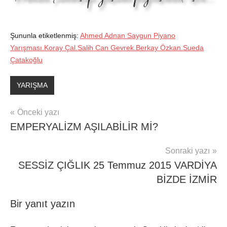
Şununla etiketlenmiş:
Ahmed Adnan Saygun Piyano
Yarışması.Koray Çal.Salih Can Gevrek.Berkay Özkan.Sueda
Çatakoğlu
YARIŞMA
Yazı
Önceki yazı
EMPERYALİZM AŞILABİLİR Mİ?
gezinmesi
Sonraki yazı
SESSİZ ÇIĞLIK 25 Temmuz 2015 VARDİYA
BİZDE İZMİR
Bir yanıt yazın