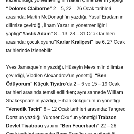
kazandırdığı, yönetmenliğini Hakan Çimenser’in yaptığı
“Dolores Claiborne”
2 – 5, 22 – 26 Ocak tarihleri
arasında; Martin McDonagh’ın yazdığı, Yusuf Eradam’ın
dilimize çevirdiği, İlham Yazar’ın yönetmenliğini
yaptığı
“Yastık Adam”
8 – 13, 28 – 31 Ocak tarihleri
arasında; çocuk oyunu
“Karlar Kraliçesi”
ise 6, 27 Ocak
tarihlerinde izlenebilir.
Yves Jamıaque’nin yazdığı, Hüseyin Mevsim’in dilimize
çevirdiği, Vladlen Alexandrov’un yönettiği
“Ben
Ödüyorum” Küçük Tiyatro
’da 2 – 6 ve 15 – 19 Ocak
tarihleri arasında temsil edilirken; aynı sahnede William
Shakespeare’in yazdığı, Erhan Gökgücü’nün yönettiği
“Venedik Taciri”
8 – 12 Ocak tarihleri arasında; Tangred
Dorst’un yazdığı, Yurdaer Okur’un yönettiği
Trabzon
Devlet Tiyatrosu
yapımı
“Ben Feuerbach”
22 – 26