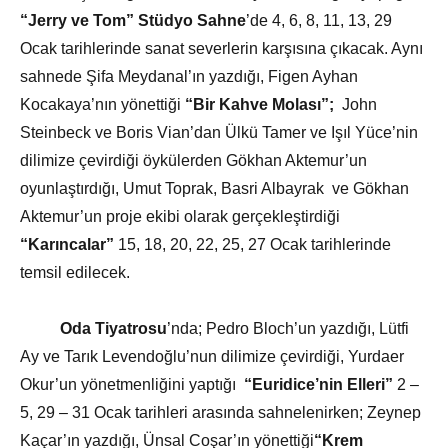
“Jerry ve Tom” Stüdyo Sahne
’de 4, 6, 8, 11, 13, 29
Ocak tarihlerinde sanat severlerin karşısına çıkacak. Aynı
sahnede Şifa Meydanal’ın yazdığı, Figen Ayhan
Kocakaya’nın yönettiği
“Bir Kahve Molası”;
John
Steinbeck ve Boris Vian’dan Ülkü Tamer ve Işıl Yüce’nin
dilimize çevirdiği öykülerden Gökhan Aktemur’un
oyunlaştırdığı, Umut Toprak, Basri Albayrak ve Gökhan
Aktemur’un proje ekibi olarak gerçekleştirdiği
“Karıncalar”
15, 18, 20, 22, 25, 27 Ocak tarihlerinde
temsil edilecek.
Oda Tiyatrosu
’nda; Pedro Bloch’un yazdığı, Lütfi
Ay ve Tarık Levendoğlu’nun dilimize çevirdiği, Yurdaer
Okur’un yönetmenliğini yaptığı
“Euridice’nin Elleri”
2 –
5, 29 – 31 Ocak tarihleri arasında sahnelenirken; Zeynep
Kaçar’ın yazdığı, Ünsal Coşar’ın yönettiği
“Krem