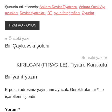
Şununla etiketlenmiş:
Ankara Devlet Tiyatrosu
,
Ankara Ocak Ayı
oyunları
,
Devlet tiyatroları
,
DT
,
oyun fotoğrafları
,
Oyunlar
TİYATRO - OYUN
Yazı
Önceki yazı
Bir Çaykovski şöleni
gezinmesi
Sonraki yazı
KIRILGAN (FIRAGILE): Tiyatro Karakutu
Bir yanıt yazın
E-posta adresiniz yayınlanmayacak.
Gerekli alanlar
*
ile
işaretlenmişlerdir
Yorum
*