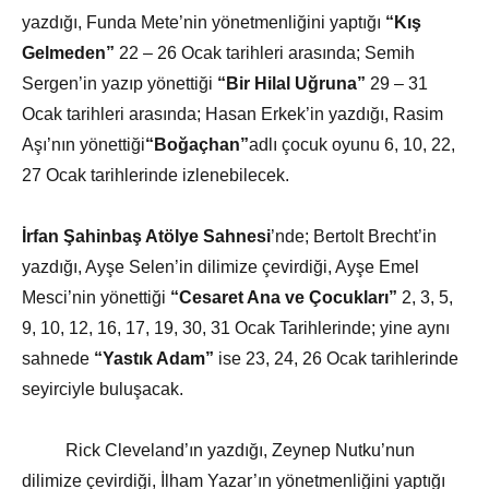
yazdığı, Funda Mete’nin yönetmenliğini yaptığı
“Kış
Gelmeden”
22 – 26 Ocak tarihleri arasında; Semih
Sergen’in yazıp yönettiği
“Bir Hilal Uğruna”
29 – 31
Ocak tarihleri arasında; Hasan Erkek’in yazdığı, Rasim
Aşı’nın yönettiği
“Boğaçhan”
adlı çocuk oyunu 6, 10, 22,
27 Ocak tarihlerinde izlenebilecek.
İrfan Şahinbaş Atölye Sahnesi
’nde; Bertolt Brecht’in
yazdığı, Ayşe Selen’in dilimize çevirdiği, Ayşe Emel
Mesci’nin yönettiği
“Cesaret Ana ve Çocukları”
2, 3, 5,
9, 10, 12, 16, 17, 19, 30, 31 Ocak Tarihlerinde; yine aynı
sahnede
“Yastık Adam”
ise 23, 24, 26 Ocak tarihlerinde
seyirciyle buluşacak.
Rick Cleveland’ın yazdığı, Zeynep Nutku’nun
dilimize çevirdiği, İlham Yazar’ın yönetmenliğini yaptığı