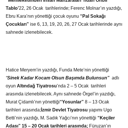
“Memleketimden İnsan Manzaraları”ndan Onbir
Tablo’
22, 26 Ocak tarihlerinde; Ferenc Molnar’ın yazdığı,
Ebru Kara’nın yönettiği çocuk oyunu
“Pal Sokağı
Çocukları”
ise 6, 13, 19, 20, 26, 27 Ocak tarihlerinde aynı
sahnede izlenebilecek.
Hatice Meryem’in yazdığı, Funda Mete’nin yönettiği
“
Sinek Kadar Kocam Olsun Başımda Bulunsun”
adlı
oyun
Altındağ Tiyatrosu
’nda 2 – 5 Ocak tarihleri
arasında izlenebilecek. Aynı sahnede Örgel’in yazdığı,
Murat Çidamlı’nın yönettiği
“Yosunlar”
8 – 13 Ocak
tarihleri arasında;
İzmir Devlet Tiyatrosu
yapımı Ugo
Betti’nin yazdığı, M. Sadık Yağcı’nın yönettiği
“Keçiler
Adası” 15 – 20 Ocak tarihleri arasında;
Füruzan’ın