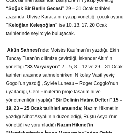
Ocak tarihleri arasında; Barış Eren’in yazıp yönettiği
“Soğuk Bir Berlin Gecesi”
29 – 31 Ocak tarihleri
arasında; Ulviye Karaca’nın yazıp yönettiği çocuk oyunu
“Keloğlan Keleşoğlan”
ise 10, 13, 17, 20 Ocak
tarihlerinde seyirciyle buluşacak.
Akün Sahnesi
’nde; Moisés Kaufman’ın yazdığı, Ekin
Tuncay Turan’ın dilimize çevirdiği, İskender Altın’ın
yönettiği
“33 Varyasyon”
2 – 5, 8 – 12 ve 29 – 31 Ocak
tarihleri arasında sahnelenirken; Nikolay Vasiliyeviç
Gogol’un yazdığı, Sylvie Luneau – Roger Coggio’nun
uyarladığı, Cem Emüler’in proje tasarımını ve
yönetmenliğini yaptığı
“Bir Delinin Hatıra Defteri” 15 –
19, 23 – 25 Ocak tarihleri arasında;
Nazım Hikmet’in
yazdığı Nihat Asyalı’nın düzenlediği, Rüştü Asyalı’nın
yönettiği ve yorumladığı
Nazım Hikmet’in