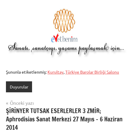
Şununla etiketlenmiş:
Kurultay
,
Türkiye Barolar Birliği Salonu
Duyurular
Yazı
Önceki yazı
ŞİRİNYER TUTSAK ESERLERLER 3 ZMİR;
gezinmesi
Aphrodisias Sanat Merkezi 27 Mayıs – 6 Haziran
2014