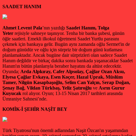
SAADET HANIM
Ahmet Levent Pala
’nın yazdığı
Saadet Hanım, Tolga
Yeter
rejisiyle sahneye taşınıyor. Tenha bir banka şubesi, günün
öğle saatleri. Emekli ilkokul öğretmeni Saadet Yurtlu parasını
çekmek için bankaya gelir. Bugün aynı zamanda oğlu Sermet'in de
doğum günüdür ve oğlu için sürpriz bir doğum günü kutlaması
planlamaktadır. Ancak bugüne dair sürprizleri olan sadece Saadet
Hanım değildir ve birkaç dakika sonra bankada yaşanacaklar Saadet
Hanım'ın bütün planlarıyla beraber hayatını da altüst edecektir.
Oyunda;
Arda Alpkıray, Cafer Alpsolay, Çağlar Ozan Aksu,
Elyesa Çağlar Evkaya, Esen Koçer, Hazal Uprak, Müslüm
Tamer, Nilgün Kasapbaşoğlu, Selim Can Yalçın, Serap Doğan,
Şenay Bağ
,
Vildan Türkbaş,
Yeliz Şatıroğlu
ve
Asrın Gurur
Kuyucak
rol alıyor. Oyun; 13-15 Nisan 2017 tarihleri arasında
Ümraniye Sahnesi’nde.
KOMİK-İ ŞEHİR NAŞİT BEY
Türk Tiyatrosu'nun önemli adlarından Naşit Özcan'ın yaşamından
kesitler sunan oyun, 19. yüzyıl sonundan 20. yüzyıl ortalarına kadar