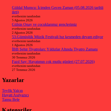
Güldal Mumcu: İçimden Geçen Zaman (05.08.2026 tarihli
ileti)
evetbenim tarafından
5 Ağustos 2026
Gülsin Onay ve çocuklarımız gençlerimiz
evetbenim tarafından
2 Ağustos 2026
53.Gümüşlük Müzik Festivali hız kesmeden devam ediyor
evetbenim tarafından
1 Ağustos 2026
İBB Şehir Tiyatroları: Yıldızlar Altında Tiyatro Zamanı
evetbenim tarafından
30 Temmuz 2026
Fazıl Say: Hayatımın çok mutlu günleri (27.07.2026)
evetbenim tarafından
27 Temmuz 2026
Yazarlar
Tevfik Yalçın
Hayati Asılyazıcı
Tansu Bele
Kategoriler