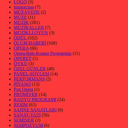
LOGO
(3)
masterclass
(7)
MÜZAYEDE
(2)
MÜZE
(11)
MÜZİK
(281)
MÜZİKALLER
(7)
MÜZİKLİ OYUN
(3)
ÖDÜL
(162)
ÖLÜM HABERİ
(168)
OPERA
(66)
Opera-Bale-Konser Programları
(11)
OPERET
(1)
ÖYKÜ
(3)
ÖZEL GÜNLER
(48)
PANEL-SÖYLEŞİ
(14)
PERFORMANS
(2)
PİYANO
(13)
Pop Opera
(1)
PRÖMİYER
(14)
RADYO PROGRAMI
(24)
RESİM
(63)
SAHNE SANATLARI
(9)
SANAT-YAZI
(56)
SEMİNER
(2)
SEMPOZYUM
(6)