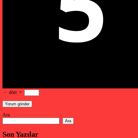
−
dört
=
Ara
Ara
Son Yazılar