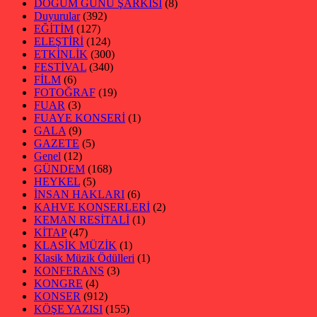
DOĞUM GÜNÜ ŞARKISI
(8)
Duyurular
(392)
EĞİTİM
(127)
ELEŞTİRİ
(124)
ETKİNLİK
(300)
FESTİVAL
(340)
FİLM
(6)
FOTOĞRAF
(19)
FUAR
(3)
FUAYE KONSERİ
(1)
GALA
(9)
GAZETE
(5)
Genel
(12)
GÜNDEM
(168)
HEYKEL
(5)
İNSAN HAKLARI
(6)
KAHVE KONSERLERİ
(2)
KEMAN RESİTALİ
(1)
KİTAP
(47)
KLASİK MÜZİK
(1)
Klasik Müzik Ödülleri
(1)
KONFERANS
(3)
KONGRE
(4)
KONSER
(912)
KÖŞE YAZISI
(155)