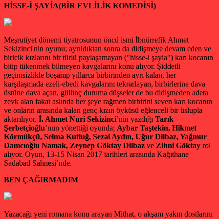
HİSSE-İ ŞAYİA
(BİR EVLİLİK KOMEDİSİ)
Meşrutiyet dönemi tiyatrosunun öncü ismi İbnürrefik Ahmet
Sekizinci'nin oyunu; ayrıldıktan sonra da didişmeye devam eden ve
biricik kızlarını bir türlü paylaşamayan ("hisse-i şayia") karı kocanın
bitip tükenmek bilmeyen kavgalarını konu alıyor. Şiddetli
geçimsizlikle boşanıp yıllarca birbirinden ayrı kalan, her
karşılaşmada ezeli-ebedi kavgalarını tekrarlayan, birbirlerine dava
üstüne dava açan, gülünç duruma düşseler de bu didişmeden adeta
zevk alan fakat aslında her şeye rağmen birbirini seven karı kocanın
ve onların arasında kalan genç kızın öyküsü eğlenceli bir üslupla
aktarılıyor.
İ. Ahmet Nuri Sekizinci
’nin yazdığı
Tarık
Şerbetçioğlu
’nun yönettiği oyunda;
Aybar Taştekin, Hikmet
Körmükçü, Selma Kutluğ, Sezai Aydın, Uğur Dilbaz, Yağmur
Damcıoğlu Namak, Zeynep Göktay Dilbaz
ve
Zihni Göktay
rol
alıyor. Oyun, 13-15 Nisan 2017 tarihleri arasında Kağıthane
Sadabad Sahnesi’nde.
BEN ÇAĞIRMADIM
Yazacağı yeni romana konu arayan Mithat, o akşam yakın dostlarını