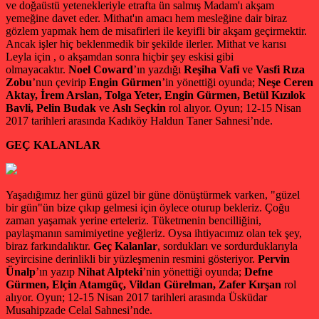
ve doğaüstü yetenekleriyle etrafta ün salmış Madam'ı akşam
yemeğine davet eder. Mithat'ın amacı hem mesleğine dair biraz
gözlem yapmak hem de misafirleri ile keyifli bir akşam geçirmektir.
Ancak işler hiç beklenmedik bir şekilde ilerler. Mithat ve karısı
Leyla için , o akşamdan sonra hiçbir şey eskisi gibi
olmayacaktır.
Noel Coward
’ın yazdığı
Reşiha Vafi
ve
Vasfi Rıza
Zobu
’nun çevirip
Engin Gürmen
’in yönettiği oyunda;
Neşe Ceren
Aktay, İrem Arslan, Tolga Yeter, Engin Gürmen, Betül Kızılok
Bavli, Pelin Budak
ve
Aslı Seçkin
rol alıyor. Oyun; 12-15 Nisan
2017 tarihleri arasında Kadıköy Haldun Taner Sahnesi’nde.
GEÇ KALANLAR
Yaşadığımız her günü güzel bir güne dönüştürmek varken, "güzel
bir gün"ün bize çıkıp gelmesi için öylece oturup bekleriz. Çoğu
zaman yaşamak yerine erteleriz. Tüketmenin bencilliğini,
paylaşmanın samimiyetine yeğleriz. Oysa ihtiyacımız olan tek şey,
biraz farkındalıktır.
Geç Kalanlar
, sordukları ve sordurduklarıyla
seyircisine derinlikli bir yüzleşmenin resmini gösteriyor.
Pervin
Ünalp
’ın yazıp
Nihat Alpteki
’nin yönettiği oyunda;
Defne
Gürmen, Elçin Atamgüç, Vildan Gürelman, Zafer Kırşan
rol
alıyor. Oyun; 12-15 Nisan 2017 tarihleri arasında Üsküdar
Musahipzade Celal Sahnesi’nde.