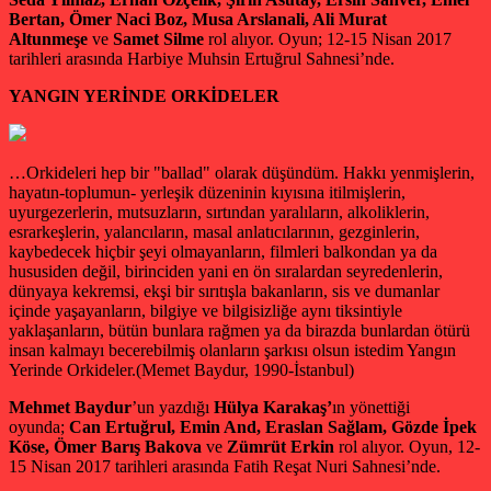
Bertan, Ömer Naci Boz, Musa Arslanali, Ali Murat
Altunmeşe
ve
Samet Silme
rol alıyor. Oyun; 12-15 Nisan 2017
tarihleri arasında Harbiye Muhsin Ertuğrul Sahnesi’nde.
YANGIN YERİNDE ORKİDELER
…Orkideleri hep bir "ballad" olarak düşündüm. Hakkı yenmişlerin,
hayatın-toplumun- yerleşik düzeninin kıyısına itilmişlerin,
uyurgezerlerin, mutsuzların, sırtından yaralıların, alkoliklerin,
esrarkeşlerin, yalancıların, masal anlatıcılarının, gezginlerin,
kaybedecek hiçbir şeyi olmayanların, filmleri balkondan ya da
hususiden değil, birinciden yani en ön sıralardan seyredenlerin,
dünyaya kekremsi, ekşi bir sırıtışla bakanların, sis ve dumanlar
içinde yaşayanların, bilgiye ve bilgisizliğe aynı tiksintiyle
yaklaşanların, bütün bunlara rağmen ya da birazda bunlardan ötürü
insan kalmayı becerebilmiş olanların şarkısı olsun istedim Yangın
Yerinde Orkideler.(Memet Baydur, 1990-İstanbul)
Mehmet Baydur
’un yazdığı
Hülya Karakaş’
ın yönettiği
oyunda;
Can Ertuğrul, Emin And, Eraslan Sağlam, Gözde İpek
Köse, Ömer Barış Bakova
ve
Zümrüt Erkin
rol alıyor. Oyun, 12-
15 Nisan 2017 tarihleri arasında Fatih Reşat Nuri Sahnesi’nde.