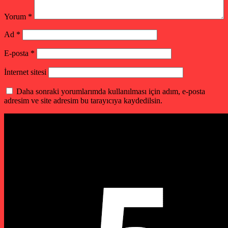
Yorum
*
Ad
*
E-posta
*
İnternet sitesi
Daha sonraki yorumlarımda kullanılması için adım, e-posta
adresim ve site adresim bu tarayıcıya kaydedilsin.