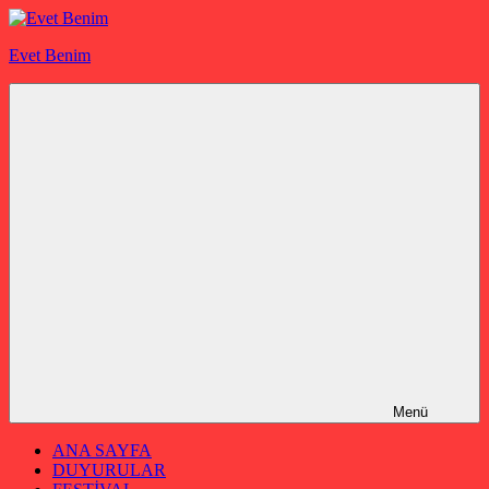
İçeriğe
geç
Evet Benim
Menü
ANA SAYFA
DUYURULAR