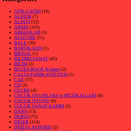
AFİŞ-ÇAĞRI
(19)
ALBÜM
(7)
ALINTI
(52)
ANMA
(105)
ARKEOLOJİ
(3)
ATATÜRK
(51)
BALE
(39)
BAROK-ŞAN
(1)
BİENAL
(1)
BİLDİRİ SANAT
(45)
BİLİM
(2)
BLUES-ROCK Konseri
(2)
ÇALGI YAPIM ATÖLYESİ
(1)
CAZ
(37)
CD
(3)
ÇEVRE
(4)
ÇOCUK OYUNLARI ve MÜZİKALLERİ
(8)
ÇOCUK OYUNU
(6)
ÇOCUK SANAT KAMPI
(2)
DANS
(13)
DERGİ
(75)
DİĞER
(114)
DİJİTAL KONSER
(2)