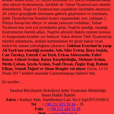
olan süreçte tiyatromuzun, özellikle de Tuluat Tiyatrosu'nun sıkıntılı
dönemlerini, Naşit ve Tiyatrosu'nun yaşadıkları üzerinden aktarıyor.
20. yüzyıl gerçeğinde sinemanın giderek güçlenmesi ve yayılması,
Şehir Tiyatroları'nın İstanbul tiyatro yaşamındaki yeri, yaklaşan 2.
Dünya Savaşı'nın ülkeye ve sanata yansıyan zorlukları, Tuluat
Tiyatrosu'nun yeni yol ayrımlarına girişi, Naşit'in tanıdığı, tanıştığı
tiyatromuzun önemli adları, Naşit'in ailesiyle ilişkisi oyunun konusu
ve kurgusunda kendine yer buluyor. Yakın dönem Türk Tiyatrosu'na
müzikli anlatımıyla, anılarla harmanlanan bir gözle bakan oyun
bizleri bir zaman yolculuğuna çıkarıyor.
Gökhan Erarslan’ın yazıp
Ali Yaylı’nın yönettiği oyunda; Ada Alize Ertem, Bora Seçkin,
Can Tarakçı, Emrah Can Yaylı, Erkan Akkoyunlu, Fahri
Kıncır, Göksel Arslan, Kutay Kırşehirlioğlu, Mehmet Avdan,
Metin Çoban, Şeyda Arslan, Naşit Özcan, Özgür Dağ, Rahmi
Elhan, Semah Tuğsel ve Sinan Bengier rol alıyor.
Oyun, 13-15
Nisan 2017 tarihleri arasında Gaziosmanpaşa Sahnesi’nde.
İyi seyirler…
İstanbul Büyükşehir Belediyesi Şehir Tiyatroları Müdürlüğü
Basın Halkla İlişkiler
Adres :
Harbiye Mah. Darülbedayi Cad. No:3 Şişli/İSTANBUL
Tel :
+90 212 455 39 34
– 35
Faks :
+90 212 449 51 39
Web :
www.ibst.gov.tr