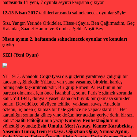
haftasında 1’i yeni, 7 oyunla seyirci karşısına çıkıyor.
12-15 Nisan 2017
tarihleri arasında sahnelenecek oyunlar şöyle;
Sızı, Yangın Yerinde Orkideler, Hisse-i Şayia, Ben Çağırmadım, Geç
Kalanlar, Saadet Hanım ve Komik-i Şehir Naşit Bey.
Nisan ayının 2. haftasında sahnelenecek oyunlar ve konuları
şöyle;
SIZI (Yeni Oyun)
Yıl 1913, Anadolu Coğrafyası dış güçlerin yaratmaya çalıştığı bir
kaosun eşiğindedir. Yıllarca yan yana yaşamış, birbirini kardeş
bilmiş halk kışkırtılmaktadır. Bir grup Ermeni Ailesi bunun bir
parçası olmamak için önce İstanbul’a, sonra Paris’e gitmek zorunda
kalır. Yıl 1941, dünya siyaseti daha da büyük bir çıkmaza sürükler
onları. Büyüdükçe büyüyen tehlike, yaklaşan savaş, Anadolu
özlemi, içinden çıkılmaz bir hale gelince ne yapacaklardır? “Her
karanlığın sonunda güneş yine doğar, her acıdan geriye derin bir sızı
kalır.”
Salih Efiloğlu
’nun yazıp
Kubilay Penbeklioğlu
’nun
yönettiği oyunda;
Esin Umulu, Mert Asutay, Kamer Karabektaş,
Yasemin Tunca, İrem Erkaya, Oğuzhan Oğuz, Yılmaz Aydın,
Seda Yılmaz, Erhan Özçelik, Şirin Asutay, Ersin Sanver, Emel