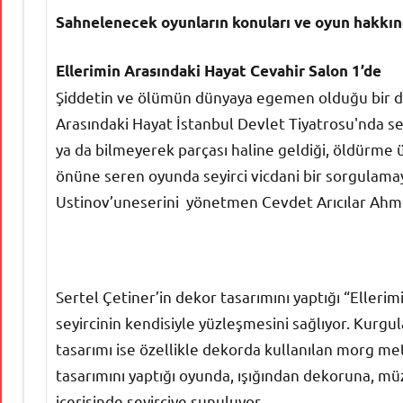
Sahnelenecek oyunların konuları ve oyun hakkınd
Ellerimin Arasındaki Hayat Cevahir Salon 1’de
Şiddetin ve ölümün dünyaya egemen olduğu bir dö
Arasındaki Hayat İstanbul Devlet Tiyatrosu'nda seyi
ya da bilmeyerek parçası haline geldiği, öldürme ü
önüne seren oyunda seyirci vicdani bir sorgulamay
Ustinov’uneserini yönetmen Cevdet Arıcılar Ahmet
Sertel Çetiner’in dekor tasarımını yaptığı “Elleri
seyircinin kendisiyle yüzleşmesini sağlıyor. Kurgul
tasarımı ise özellikle dekorda kullanılan morg m
tasarımını yaptığı oyunda, ışığından dekoruna, mü
içerisinde seyirciye sunuluyor.