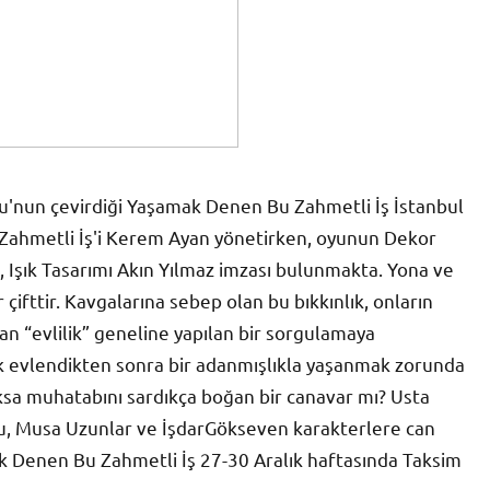
lu'nun çevirdiği Yaşamak Denen Bu Zahmetli İş İstanbul
ahmetli İş'i Kerem Ayan yönetirken, oyunun Dekor
, Işık Tasarımı Akın Yılmaz imzası bulunmakta. Yona ve
r çifttir. Kavgalarına sebep olan bu bıkkınlık, onların
lan “evlilik” geneline yapılan bir sorgulamaya
rkek evlendikten sonra bir adanmışlıkla yaşanmak zorunda
yoksa muhatabını sardıkça boğan bir canavar mı? Usta
u, Musa Uzunlar ve İşdarGökseven karakterlere can
ak Denen Bu Zahmetli İş 27-30 Aralık haftasında Taksim