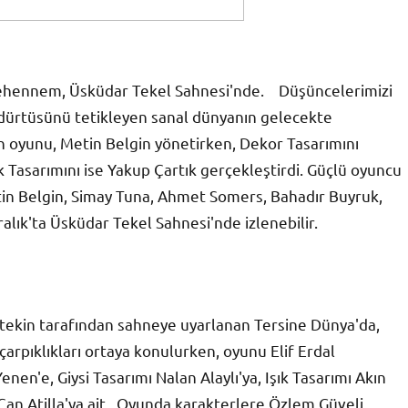
#Cehennem, Üsküdar Tekel Sahnesi'nde. Düşüncelerimizi
 dürtüsünü tetikleyen sanal dünyanın gelecekte
an oyunu, Metin Belgin yönetirken, Dekor Tasarımını
k Tasarımını ise Yakup Çartık gerçekleştirdi. Güçlü oyuncu
in Belgin, Simay Tuna, Ahmet Somers, Bahadır Buyruk,
Aralık'ta Üsküdar Tekel Sahnesi'nde izlenebilir.
tekin tarafından sahneye uyarlanan Tersine Dünya'da,
çarpıklıkları ortaya konulurken, oyunu Elif Erdal
nen'e, Giysi Tasarımı Nalan Alaylı'ya, Işık Tasarımı Akın
Can Atilla'ya ait. Oyunda karakterlere Özlem Güveli