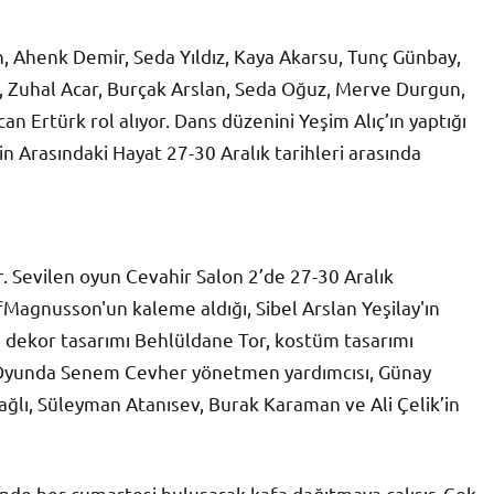
n, Ahenk Demir, Seda Yıldız, Kaya Akarsu, Tunç Günbay,
, Zuhal Acar, Burçak Arslan, Seda Oğuz, Merve Durgun,
can Ertürk rol alıyor. Dans düzenini Yeşim Alıç’ın yaptığı
n Arasındaki Hayat 27-30 Aralık tarihleri arasında
r. Sevilen oyun Cevahir Salon 2’de 27-30 Aralık
Magnusson'un kaleme aldığı, Sibel Arslan Yeşilay'ın
, dekor tasarımı Behlüldane Tor, kostüm tasarımı
i. Oyunda Senem Cevher yönetmen yardımcısı, Günay
dağlı, Süleyman Atanısev, Burak Karaman ve Ali Çelik’in
sinde her cumartesi buluşarak kafa dağıtmaya çalışır. Çok