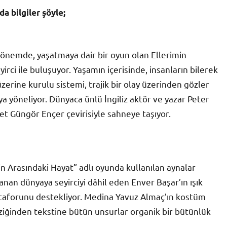
a bilgiler şöyle;
nemde, yaşatmaya dair bir oyun olan Ellerimin
rci ile buluşuyor. Yaşamın içerisinde, insanların bilerek
zerine kurulu sistemi, trajik bir olay üzerinden gözler
a yöneliyor. Dünyaca ünlü İngiliz aktör ve yazar Peter
 Güngör Ençer çevirisiyle sahneye taşıyor.
min Arasındaki Hayat” adlı oyunda kullanılan aynalar
anan dünyaya seyirciyi dâhil eden Enver Başar’ın ışık
etaforunu destekliyor. Medina Yavuz Almaç’ın kostüm
ziğinden tekstine bütün unsurlar organik bir bütünlük