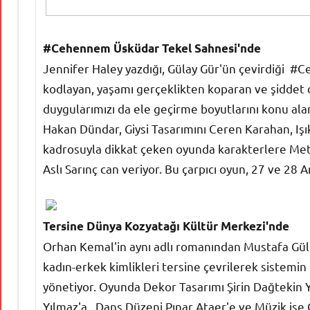
#Cehennem Üsküdar Tekel Sahnesi'nde
Jennifer Haley yazdığı, Gülay Gür'ün çevirdiği 
kodlayan, yaşamı gerçeklikten koparan ve şiddet
duygularımızı da ele geçirme boyutlarını konu al
Hakan Dündar, Giysi Tasarımını Ceren Karahan, Işı
kadrosuyla dikkat çeken oyunda karakterlere Met
Aslı Sarınç can veriyor. Bu çarpıcı oyun, 27 ve 28 
Tersine Dünya Kozyatağı Kültür Merkezi'nde
Orhan Kemal'in aynı adlı romanından Mustafa Gül
kadın-erkek kimlikleri tersine çevrilerek sistemin 
yönetiyor. Oyunda Dekor Tasarımı Şirin Dağtekin Ye
Yılmaz'a, Dans Düzeni Pınar Ataer'e ve Müzik ise 