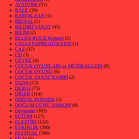
ATATÜRK
(51)
BALE
(39)
BAROK-ŞAN
(1)
BİENAL
(1)
BİLDİRİ SANAT
(45)
BİLİM
(2)
BLUES-ROCK Konseri
(2)
ÇALGI YAPIM ATÖLYESİ
(1)
CAZ
(37)
CD
(3)
ÇEVRE
(4)
ÇOCUK OYUNLARI ve MÜZİKALLERİ
(8)
ÇOCUK OYUNU
(6)
ÇOCUK SANAT KAMPI
(2)
DANS
(13)
DERGİ
(75)
DİĞER
(114)
DİJİTAL KONSER
(2)
DOĞUM GÜNÜ ŞARKISI
(8)
Duyurular
(392)
EĞİTİM
(127)
ELEŞTİRİ
(124)
ETKİNLİK
(300)
FESTİVAL
(340)
FİLM
(6)