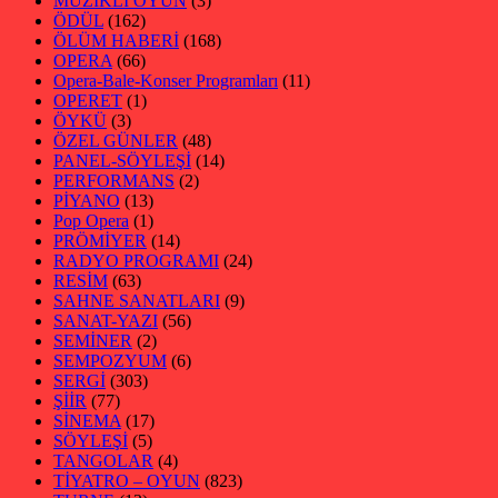
MÜZİKLİ OYUN
(3)
ÖDÜL
(162)
ÖLÜM HABERİ
(168)
OPERA
(66)
Opera-Bale-Konser Programları
(11)
OPERET
(1)
ÖYKÜ
(3)
ÖZEL GÜNLER
(48)
PANEL-SÖYLEŞİ
(14)
PERFORMANS
(2)
PİYANO
(13)
Pop Opera
(1)
PRÖMİYER
(14)
RADYO PROGRAMI
(24)
RESİM
(63)
SAHNE SANATLARI
(9)
SANAT-YAZI
(56)
SEMİNER
(2)
SEMPOZYUM
(6)
SERGİ
(303)
ŞİİR
(77)
SİNEMA
(17)
SÖYLEŞİ
(5)
TANGOLAR
(4)
TİYATRO – OYUN
(823)