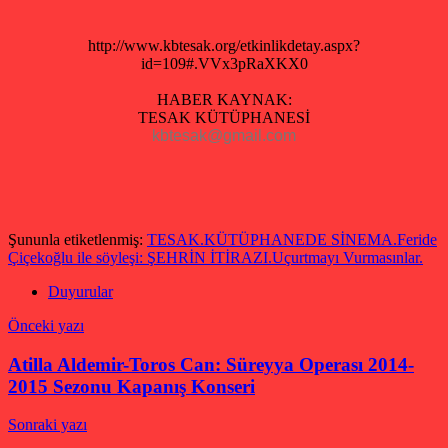
http://www.kbtesak.org/etkinlikdetay.aspx?
id=109#.VVx3pRaXKX0
HABER KAYNAK:
TESAK KÜTÜPHANESİ
kbtesak
@gmail.com
Şununla etiketlenmiş:
TESAK.KÜTÜPHANEDE SİNEMA.Feride
Çiçekoğlu ile söyleşi: ŞEHRİN İTİRAZI.Uçurtmayı Vurmasınlar.
Duyurular
Yazı
Önceki yazı
gezinmesi
Atilla Aldemir-Toros Can: Süreyya Operası 2014-
2015 Sezonu Kapanış Konseri
Sonraki yazı