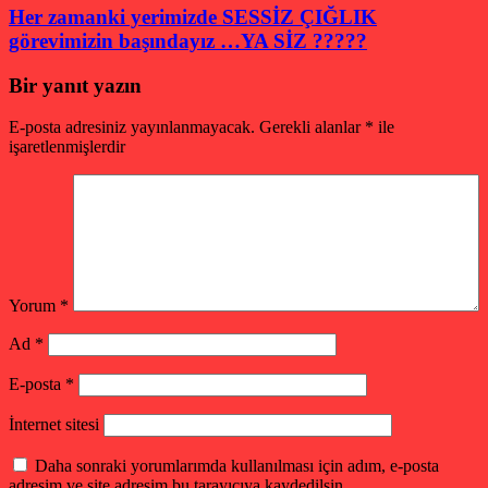
Her zamanki yerimizde SESSİZ ÇIĞLIK
görevimizin başındayız …YA SİZ ?????
Bir yanıt yazın
E-posta adresiniz yayınlanmayacak.
Gerekli alanlar
*
ile
işaretlenmişlerdir
Yorum
*
Ad
*
E-posta
*
İnternet sitesi
Daha sonraki yorumlarımda kullanılması için adım, e-posta
adresim ve site adresim bu tarayıcıya kaydedilsin.