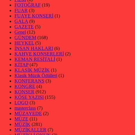
FOTOĞRAF
(19)
FUAR
(3)
FUAYE KONSERİ
(1)
GALA
(9)
GAZETE
(5)
Genel
(12)
GÜNDEM
(168)
HEYKEL
(5)
İNSAN HAKLARI
(6)
KAHVE KONSERLERİ
(2)
KEMAN RESİTALİ
(1)
KİTAP
(47)
KLASİK MÜZİK
(1)
Klasik Müzik Ödülleri
(1)
KONFERANS
(3)
KONGRE
(4)
KONSER
(912)
KÖŞE YAZISI
(155)
LOGO
(3)
masterclass
(7)
MÜZAYEDE
(2)
MÜZE
(11)
MÜZİK
(281)
MÜZİKALLER
(7)