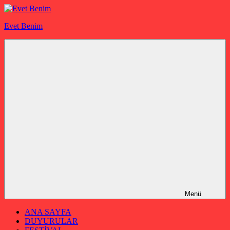
İçeriğe
geç
Evet Benim
Menü
ANA SAYFA
DUYURULAR