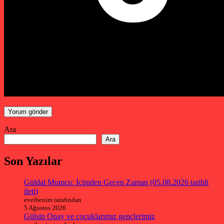
Ara
Ara
Son Yazılar
Güldal Mumcu: İçimden Geçen Zaman (05.08.2026 tarihli
ileti)
evetbenim tarafından
5 Ağustos 2026
Gülsin Onay ve çocuklarımız gençlerimiz