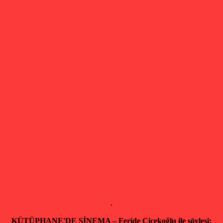
KÜTÜPHANE'DE SİNEMA – Feride Çiçekoğlu ile söyleşi: