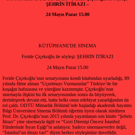
ŞEHRİN İTİRAZI –
24 Mayıs Pazar 15.00
KÜTÜPHANE'DE SİNEMA
Feride Çiçekoğlu ile söyleşi: ŞEHRİN İTİRAZI
24 Mayıs Pazar 15.00
Feride Çiçekoğlu’nun senaryosunu kendi kitabından uyarladığı, 89
yılında filme alınan “Uçurtmayı Vurmasınlar” Türkiye’de bir
kuşağın hafızasına ve yüreğine kazınmıştır. Çiçekoğlu’nun
sinemayla ilişkisi bu ilk senaryosundan sonra da büyüyerek,
derinleşerek devam etti, hatta belki onun edebiyat yazarlığından da
rol çaldı. ODTÜ Mimarlık Bölümü’nde başladığı akademik hayatını
Bilgi Üniversitesi Sinema Bölümü öğretim üyesi olarak sürdüren
Prof. Dr. Çiçekoğlu’nun 2015 yılında yayımlanan son kitabı “Şehrin
İtirazı” yine sinemayla ilgili ve “Gezi Direnişi Öncesi İstanbul
Filmlerinde İsyan Eşiği”ni anlatıyor. Sadece sinemaseverler değil,
“İstanbul’un itirazı var!” diyen herkes söyleşimize davetlidir.