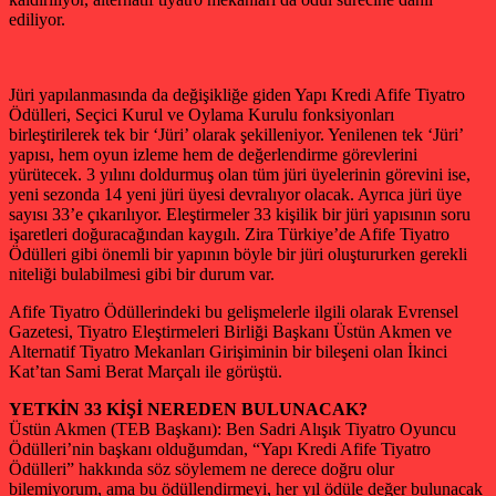
ediliyor.
Jüri yapılanmasında da değişikliğe giden Yapı Kredi Afife Tiyatro
Ödülleri, Seçici Kurul ve Oylama Kurulu fonksiyonları
birleştirilerek tek bir ‘Jüri’ olarak şekilleniyor. Yenilenen tek ‘Jüri’
yapısı, hem oyun izleme hem de değerlendirme görevlerini
yürütecek. 3 yılını doldurmuş olan tüm jüri üyelerinin görevini ise,
yeni sezonda 14 yeni jüri üyesi devralıyor olacak. Ayrıca jüri üye
sayısı 33’e çıkarılıyor. Eleştirmeler 33 kişilik bir jüri yapısının soru
işaretleri doğuracağından kaygılı. Zira Türkiye’de Afife Tiyatro
Ödülleri gibi önemli bir yapının böyle bir jüri oluştururken gerekli
niteliği bulabilmesi gibi bir durum var.
Afife Tiyatro Ödüllerindeki bu gelişmelerle ilgili olarak Evrensel
Gazetesi, Tiyatro Eleştirmeleri Birliği Başkanı Üstün Akmen ve
Alternatif Tiyatro Mekanları Girişiminin bir bileşeni olan İkinci
Kat’tan Sami Berat Marçalı ile görüştü.
YETKİN 33 KİŞİ NEREDEN BULUNACAK?
Üstün Akmen (TEB Başkanı): Ben Sadri Alışık Tiyatro Oyuncu
Ödülleri’nin başkanı olduğumdan, “Yapı Kredi Afife Tiyatro
Ödülleri” hakkında söz söylemem ne derece doğru olur
bilemiyorum, ama bu ödüllendirmeyi, her yıl ödüle değer bulunacak