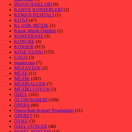
İNSAN HAKLARI
(6)
KAHVE KONSERLERİ
(2)
KEMAN RESİTALİ
(1)
KİTAP
(47)
KLASİK MÜZİK
(1)
Klasik Müzik Ödülleri
(1)
KONFERANS
(3)
KONGRE
(4)
KONSER
(913)
KÖŞE YAZISI
(155)
LOGO
(3)
masterclass
(7)
MÜZAYEDE
(2)
MÜZE
(11)
MÜZİK
(282)
MÜZİKALLER
(7)
MÜZİKLİ OYUN
(3)
ÖDÜL
(162)
ÖLÜM HABERİ
(169)
OPERA
(66)
Opera-Bale-Konser Programları
(11)
OPERET
(1)
ÖYKÜ
(3)
ÖZEL GÜNLER
(48)
PANEL-SÖYLEŞİ
(14)