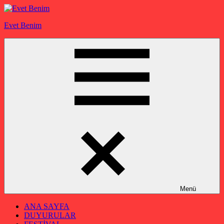
İçeriğe
geç
Evet Benim
Menü
ANA SAYFA
DUYURULAR