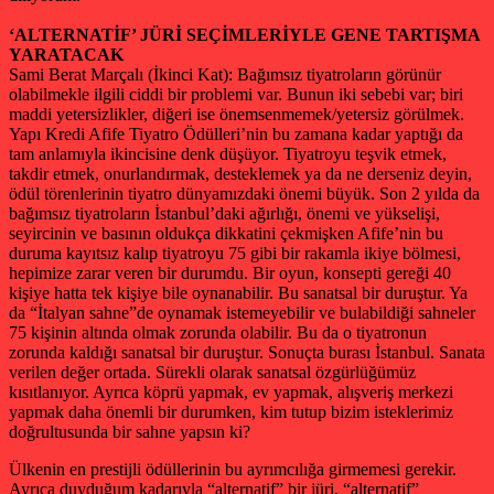
‘ALTERNATİF’ JÜRİ SEÇİMLERİYLE GENE TARTIŞMA
YARATACAK
Sami Berat Marçalı (İkinci Kat): Bağımsız tiyatroların görünür
olabilmekle ilgili ciddi bir problemi var. Bunun iki sebebi var; biri
maddi yetersizlikler, diğeri ise önemsenmemek/yetersiz görülmek.
Yapı Kredi Afife Tiyatro Ödülleri’nin bu zamana kadar yaptığı da
tam anlamıyla ikincisine denk düşüyor. Tiyatroyu teşvik etmek,
takdir etmek, onurlandırmak, desteklemek ya da ne derseniz deyin,
ödül törenlerinin tiyatro dünyamızdaki önemi büyük. Son 2 yılda da
bağımsız tiyatroların İstanbul’daki ağırlığı, önemi ve yükselişi,
seyircinin ve basının oldukça dikkatini çekmişken Afife’nin bu
duruma kayıtsız kalıp tiyatroyu 75 gibi bir rakamla ikiye bölmesi,
hepimize zarar veren bir durumdu. Bir oyun, konsepti gereği 40
kişiye hatta tek kişiye bile oynanabilir. Bu sanatsal bir duruştur. Ya
da “İtalyan sahne”de oynamak istemeyebilir ve bulabildiği sahneler
75 kişinin altında olmak zorunda olabilir. Bu da o tiyatronun
zorunda kaldığı sanatsal bir duruştur. Sonuçta burası İstanbul. Sanata
verilen değer ortada. Sürekli olarak sanatsal özgürlüğümüz
kısıtlanıyor. Ayrıca köprü yapmak, ev yapmak, alışveriş merkezi
yapmak daha önemli bir durumken, kim tutup bizim isteklerimiz
doğrultusunda bir sahne yapsın ki?
Ülkenin en prestijli ödüllerinin bu ayrımcılığa girmemesi gerekir.
Ayrıca duyduğum kadarıyla “alternatif” bir jüri, “alternatif”