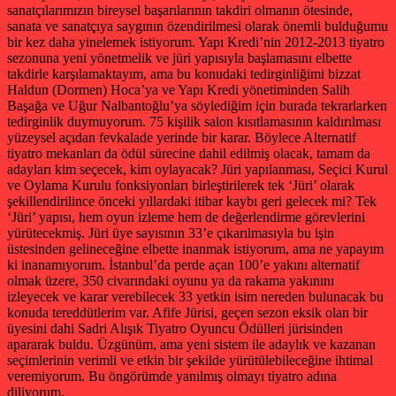
sanatçılarımızın bireysel başarılarının takdiri olmanın ötesinde,
sanata ve sanatçıya saygının özendirilmesi olarak önemli bulduğumu
bir kez daha yinelemek istiyorum. Yapı Kredi’nin 2012-2013 tiyatro
sezonuna yeni yönetmelik ve jüri yapısıyla başlamasını elbette
takdirle karşılamaktayım, ama bu konudaki tedirginliğimi bizzat
Haldun (Dormen) Hoca’ya ve Yapı Kredi yönetiminden Salih
Başağa ve Uğur Nalbantoğlu’ya söylediğim için burada tekrarlarken
tedirginlik duymuyorum. 75 kişilik salon kısıtlamasının kaldırılması
yüzeysel açıdan fevkalade yerinde bir karar. Böylece Alternatif
tiyatro mekanları da ödül sürecine dahil edilmiş olacak, tamam da
adayları kim seçecek, kim oylayacak? Jüri yapılanması, Seçici Kurul
ve Oylama Kurulu fonksiyonları birleştirilerek tek ‘Jüri’ olarak
şekillendirilince önceki yıllardaki itibar kaybı geri gelecek mi? Tek
‘Jüri’ yapısı, hem oyun izleme hem de değerlendirme görevlerini
yürütecekmiş. Jüri üye sayısının 33’e çıkarılmasıyla bu işin
üstesinden gelineceğine elbette inanmak istiyorum, ama ne yapayım
ki inanamıyorum. İstanbul’da perde açan 100’e yakını alternatif
olmak üzere, 350 civarındaki oyunu ya da rakama yakınını
izleyecek ve karar verebilecek 33 yetkin isim nereden bulunacak bu
konuda tereddütlerim var. Afife Jürisi, geçen sezon eksik olan bir
üyesini dahi Sadri Alışık Tiyatro Oyuncu Ödülleri jürisinden
apararak buldu. Üzgünüm, ama yeni sistem ile adaylık ve kazanan
seçimlerinin verimli ve etkin bir şekilde yürütülebileceğine ihtimal
veremiyorum. Bu öngörümde yanılmış olmayı tiyatro adına
diliyorum.