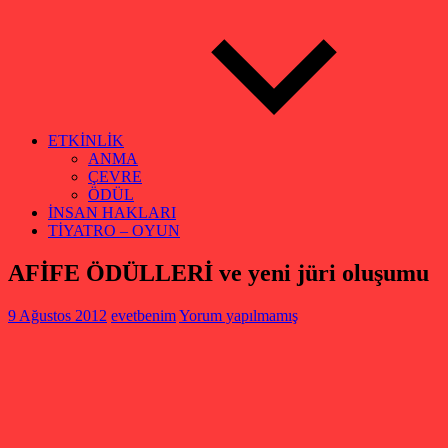
ETKİNLİK
ANMA
ÇEVRE
ÖDÜL
İNSAN HAKLARI
TİYATRO – OYUN
AFİFE ÖDÜLLERİ ve yeni jüri oluşumu
9 Ağustos 2012
evetbenim
Yorum yapılmamış