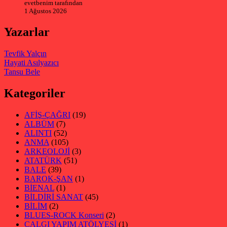
evetbenim tarafından
1 Ağustos 2026
Yazarlar
Tevfik Yalçın
Hayati Asılyazıcı
Tansu Bele
Kategoriler
AFİŞ-ÇAĞRI
(19)
ALBÜM
(7)
ALINTI
(52)
ANMA
(105)
ARKEOLOJİ
(3)
ATATÜRK
(51)
BALE
(39)
BAROK-ŞAN
(1)
BİENAL
(1)
BİLDİRİ SANAT
(45)
BİLİM
(2)
BLUES-ROCK Konseri
(2)
ÇALGI YAPIM ATÖLYESİ
(1)