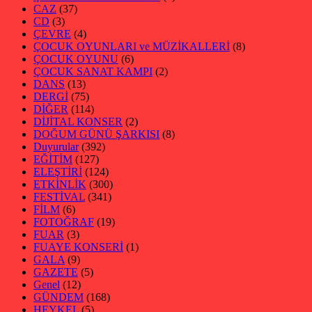
CAZ
(37)
CD
(3)
ÇEVRE
(4)
ÇOCUK OYUNLARI ve MÜZİKALLERİ
(8)
ÇOCUK OYUNU
(6)
ÇOCUK SANAT KAMPI
(2)
DANS
(13)
DERGİ
(75)
DİĞER
(114)
DİJİTAL KONSER
(2)
DOĞUM GÜNÜ ŞARKISI
(8)
Duyurular
(392)
EĞİTİM
(127)
ELEŞTİRİ
(124)
ETKİNLİK
(300)
FESTİVAL
(341)
FİLM
(6)
FOTOĞRAF
(19)
FUAR
(3)
FUAYE KONSERİ
(1)
GALA
(9)
GAZETE
(5)
Genel
(12)
GÜNDEM
(168)
HEYKEL
(5)