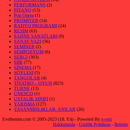
PERFORMANS
(2)
PİYANO
(13)
Pop Opera
(1)
PRÖMİYER
(14)
RADYO PROGRAMI
(24)
RESİM
(63)
SAHNE SANATLARI
(9)
SANAT-YAZI
(56)
SEMİNER
(2)
SEMPOZYUM
(6)
SERGİ
(303)
ŞİİR
(77)
SİNEMA
(17)
SÖYLEŞİ
(5)
TANGOLAR
(4)
TİYATRO – OYUN
(823)
TURNE
(13)
UNESCO
(1)
USTALIK SINIFI
(1)
YARIŞMA
(127)
YAŞANMIŞLIKLAR: ANILAR
(26)
Evetbenim.com © 2005-2023 (18. Yıl) - Powered By
e-veri
Hakkımızda
-
Gizlilik Politikası
-
İletişim