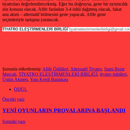
tiyatroları değerlendirecekmiş. Eğer bu doğruysa, gene bir ayrımcılık
söz konusu olacak. Afife fazladan 3-4 ödül dağıtmış olacak, fakat
ana akım – alternatif bölmesini gene yapacak. Afife gene
seçimleriyle tartışma yaratacak.
TİYATRO ELEŞTİRMENLERİ BİRLİĞİ
tiyatroelestirmenleribirligi@gmail.c
Şununla etiketlenmiş:
Afife Ödülleri
,
Alternatif Tiyatro
,
Sami Berat
Marçalı
,
TİYATRO ELEŞTİRMENLERİ BİRLİĞİ
,
tiyatro ödülleri
,
Üstün Akmen
,
Yapı Kredi Bannkası
ÖDÜL
Yazı
Önceki yazı
gezinmesi
YENİ OYUNLARIN PROVALARINA BAŞLANDI
Sonraki yazı