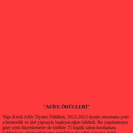
"AFİFE ÖDÜLLERİ"
Yapı Kredi Afife Tiyatro Ödülleri, 2012-2013 tiyatro sezonuna yeni
yönetmelik ve jüri yapısıyla başlayacağını bildirdi. Bu yapılanmaya
göre yeni düzenlemeler ile birlikte 75 kişilik salon kısıtlaması
kaldırılıyor, alternatif tiyatro mekânları da ödül sürecine dahil