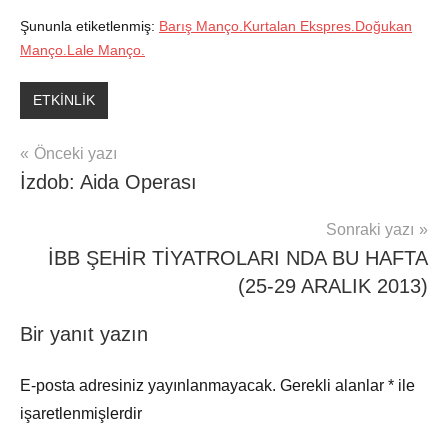
Şununla etiketlenmiş:
Barış Manço.Kurtalan Ekspres.Doğukan
Manço.Lale Manço.
ETKİNLİK
Yazı
Önceki yazı
İzdob: Aida Operası
gezinmesi
Sonraki yazı
İBB ŞEHİR TİYATROLARI NDA BU HAFTA
(25-29 ARALIK 2013)
Bir yanıt yazın
E-posta adresiniz yayınlanmayacak.
Gerekli alanlar
*
ile
işaretlenmişlerdir