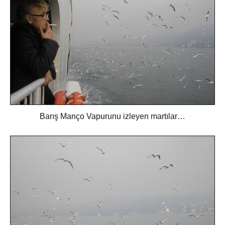
Barış Manço Vapurunu izleyen martılar…