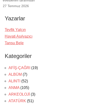
evetbenim tarafından
27 Temmuz 2026
Yazarlar
Tevfik Yalçın
Hayati Asılyazıcı
Tansu Bele
Kategoriler
AFİŞ-ÇAĞRI
(19)
ALBÜM
(7)
ALINTI
(52)
ANMA
(105)
ARKEOLOJİ
(3)
ATATÜRK
(51)