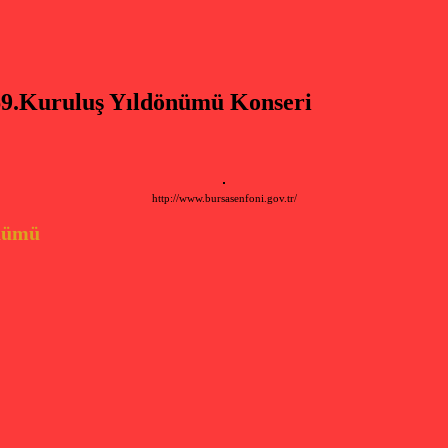
 69.Kuruluş Yıldönümü Konseri
http://www.bursasenfoni.gov.tr/
önümü