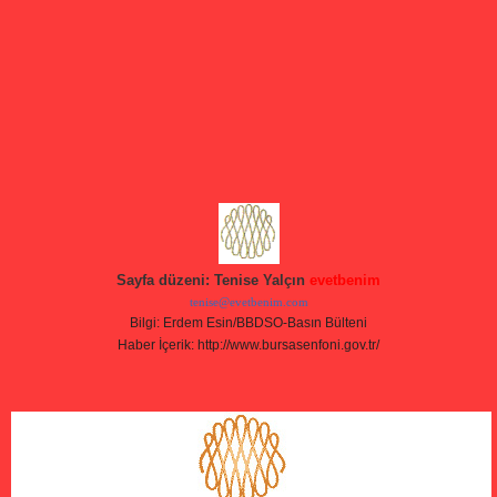
Sayfa düzeni: Tenise Yalçın
evetbenim
tenise@evetbenim.com
Bilgi: Erdem Esin/BBDSO-Basın Bülteni
Haber İçerik: http://www.bursasenfoni.gov.tr/