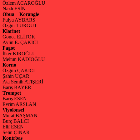
Özlem ACAROĞLU
Nazlı ESİN
Obua – Korangle
Fulya AYBARS
Özgür TURGUT
Klarinet
Gonca ELİTOK
Aylin E. ÇAKICI
Fagot
İlker KIROĞLU
Meltun KADIOĞLU
Korno
Özgün ÇAKICI
Şahin UÇAR
Ata Semih ATIŞERİ
Barış BAYER
Trompet
Barış ESEN
Evrim ARSLAN
Viyolonsel
Murat BAŞMAN
Burç BALCI
Elif ESEN
Selin ÇINAR
Kontrbas