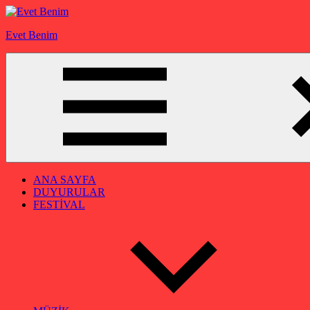
İçeriğe
geç
Evet Benim
ANA SAYFA
DUYURULAR
FESTİVAL