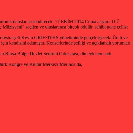
 Senfonik danslar seslendirecek. 17 EKİM 2014 Cuma akşamı U.Ü
üzisyeni” seçilen ve uluslararası birçok ödülün sahibi genç çellist
i orkestra şefi Kevin GRIFFITHS yönetiminde gerçekleşecek. Ünlü ve
in kendisini adamıştır. Konserlerinde şefliği ve açıklamalı yorumları
sa Bölge Devlet Senfoni Orkestrası, dinleyicilere tadı
tatürk Kongre ve Kültür Merkezi-Merinos’da,