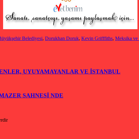
Büyükşehir Belediyesi
,
Dorukhan Doruk
,
Kevin Grifffiths
,
Meksika ve 
EDENLER, UYUYAMAYANLAR VE İSTANBUL
LMAZER SAHNESİ NDE
erdir