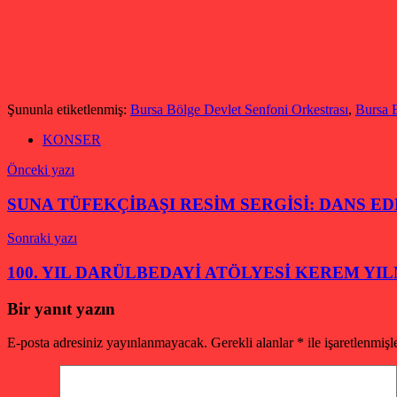
Şununla etiketlenmiş:
Bursa Bölge Devlet Senfoni Orkestrası
,
Bursa 
KONSER
Yazı
Önceki yazı
gezinmesi
SUNA TÜFEKÇİBAŞI RESİM SERGİSİ: DANS 
Sonraki yazı
100. YIL DARÜLBEDAYİ ATÖLYESİ KEREM YI
Bir yanıt yazın
E-posta adresiniz yayınlanmayacak.
Gerekli alanlar
*
ile işaretlenmişl