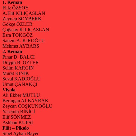
1. Keman
Filiz ÖZSOY
A.Elif KILIÇASLAN
Zeynep SOYBERK
Gökçe ÖZLER
Çağatay KILIÇASLAN
Esra TOKGÖZ
Sanem A. KIROĞLU
Mehmet AYBARS
2. Keman
Pınar D. BALCI
Duygu B. ÖZLER
Selim KARGIN
Murat KINIK
Seval KADIOĞLU
Umut ÇANAKÇI
Viyola
Ali Ekber MUTLU
Bertugan ALBAYRAK
Zeycan COŞKUNOĞLU
Yasemin BİNİCİ
Elif SÖNMEZ
Aslıhan KUPŞİ
Flüt – Pikolo
Sibel Ayhan Bayer