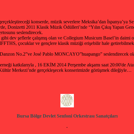
gerçekleştireceği konserde, müzik severlere Meksika’dan İspanya’ya
e, Donizetti 2011 Klasik Müzik Ödülleri’nde “Yılın Çıkış Yapan Genç M
rtosunu seslendirecek.
n gibi dev şeflerle çalışmış olan ve Collegium Musicum Basel’in daim
S, çocuklar ve gençlere klasik müziği erişebilir hale getirebilmek iç
nzon No.2”ve José Pablo MONCAYO”huapango” seslendirecek olan Bur
Derneği katkılarıyla , 16 EKİM 2014 Perşembe akşamı saat 20:00'de A
ültür Merkezi’nde gerçekleşecek konserimizde görüşmek dileğiyle…
Bursa Bölge Devlet Senfoni Orkestrası Sanatçıları