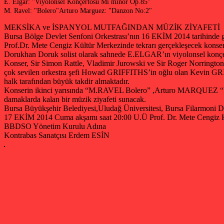
E. Elgar: "Viyolonsel Konçertosu Mi minör Op.85"
M. Ravel: "Bolero"Arturo Marguez: "Danzon No:2"
MEKSİKA ve İSPANYOL MUTFAĞINDAN MÜZİK ZİYAFETİ
Bursa Bölge Devlet Senfoni Orkestrası’nın 16 EKİM 2014 tarihinde 
Prof.Dr. Mete Cengiz Kültür Merkezinde tekrarı gerçekleşecek konserd
Dorukhan Doruk solist olarak sahnede E.ELGAR’ın viyolonsel konçe
Konser, Sir Simon Rattle, Vladimir Jurowski ve Sir Roger Norringto
çok sevilen orkestra şefi Howad GRIFFITHS’in oğlu olan Kevin GRIFFTH
halk tarafından büyük takdir almaktadır.
Konserin ikinci yarısında “M.RAVEL Bolero” ,Arturo MARQUEZ “Da
damaklarda kalan bir müzik ziyafeti sunacak.
Bursa Büyükşehir Belediyesi,Uludağ Üniversitesi, Bursa Filarmoni 
17 EKİM 2014 Cuma akşamı saat 20:00 U.Ü Prof. Dr. Mete Cengiz K
BBDSO Yönetim Kurulu Adına
Kontrabas Sanatçısı Erdem ESİN