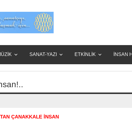
Evet
Benim
ÜZİK
SANAT-YAZI
ETKİNLİK
İNSAN 
san!..
TAN ÇANAKKALE İNSAN