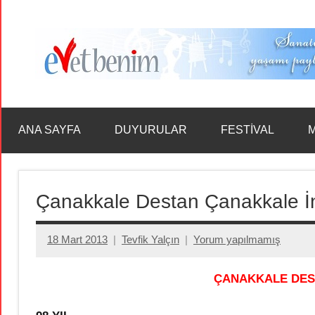
İçeriğe
geç
ANA SAYFA
DUYURULAR
FESTİVAL
M
Çanakkale Destan Çanakkale İn
18 Mart 2013
Tevfik Yalçın
Yorum yapılmamış
ÇANAKKALE DES