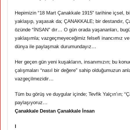
Hepimizin “18 Mart Çanakkale 1915” tarihine içsel, bi
yaklaşıp, yaşasak da; ÇANAKKALE; bir destandır, Çana
özünde “İNSAN” dır… O gün orada yaşananları, bugü
yaklaşımla; vazgeçmeyeceğimiz felsefi inancımız ve 
dünya ile paylaşmak durumundayız…
Her geçen gün yeni kuşakların, insanımızın; bu konuda
çalışmaları “nasıl bir değere” sahip olduğumuzun anl
vazgeçilmezidir…
Tüm bu görüş ve duygular içinde; Tevfik Yalçın’ın; “Ç
paylaşıyoruz…
Çanakkale Destan Çanakkale İnsan
I