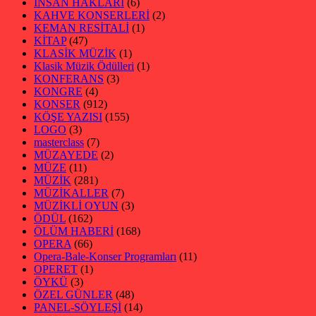
İNSAN HAKLARI
(6)
KAHVE KONSERLERİ
(2)
KEMAN RESİTALİ
(1)
KİTAP
(47)
KLASİK MÜZİK
(1)
Klasik Müzik Ödülleri
(1)
KONFERANS
(3)
KONGRE
(4)
KONSER
(912)
KÖŞE YAZISI
(155)
LOGO
(3)
masterclass
(7)
MÜZAYEDE
(2)
MÜZE
(11)
MÜZİK
(281)
MÜZİKALLER
(7)
MÜZİKLİ OYUN
(3)
ÖDÜL
(162)
ÖLÜM HABERİ
(168)
OPERA
(66)
Opera-Bale-Konser Programları
(11)
OPERET
(1)
ÖYKÜ
(3)
ÖZEL GÜNLER
(48)
PANEL-SÖYLEŞİ
(14)