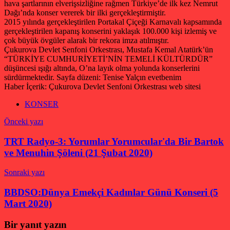
hava şartlarının elverişsizliğine rağmen Türkiye’de ilk kez Nemrut
Dağı’nda konser vererek bir ilki gerçekleştirmiştir.
2015 yılında gerçekleştirilen Portakal Çiçeği Karnavalı kapsamında
gerçekleştirilen kapanış konserini yaklaşık 100.000 kişi izlemiş ve
çok büyük övgüler alarak bir rekora imza atılmıştır.
Çukurova Devlet Senfoni Orkestrası, Mustafa Kemal Atatürk’ün
“TÜRKİYE CUMHURİYETİ’NİN TEMELİ KÜLTÜRDÜR”
düşüncesi ışığı altında, O’na layık olma yolunda konserlerini
sürdürmektedir.
Sayfa düzeni: Tenise Yalçın evetbenim
Haber İçerik: Çukurova Devlet Senfoni Orkestrası web sitesi
KONSER
Yazı
Önceki yazı
gezinmesi
TRT Radyo-3: Yorumlar Yorumcular'da Bir Bartok
ve Menuhin Şöleni (21 Şubat 2020)
Sonraki yazı
BBDSO:Dünya Emekçi Kadınlar Günü Konseri (5
Mart 2020)
Bir yanıt yazın