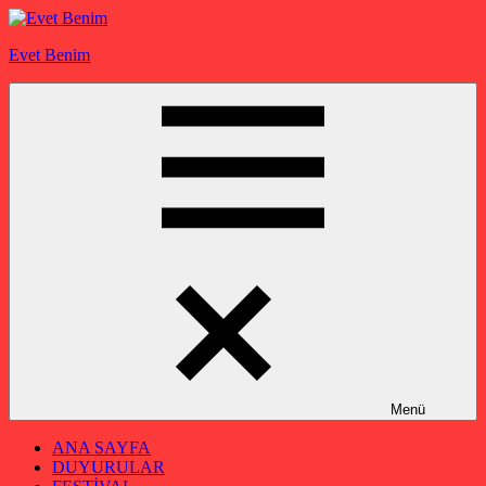
İçeriğe
geç
Evet Benim
Menü
ANA SAYFA
DUYURULAR