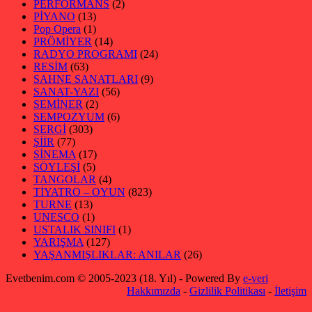
PERFORMANS
(2)
PİYANO
(13)
Pop Opera
(1)
PRÖMİYER
(14)
RADYO PROGRAMI
(24)
RESİM
(63)
SAHNE SANATLARI
(9)
SANAT-YAZI
(56)
SEMİNER
(2)
SEMPOZYUM
(6)
SERGİ
(303)
ŞİİR
(77)
SİNEMA
(17)
SÖYLEŞİ
(5)
TANGOLAR
(4)
TİYATRO – OYUN
(823)
TURNE
(13)
UNESCO
(1)
USTALIK SINIFI
(1)
YARIŞMA
(127)
YAŞANMIŞLIKLAR: ANILAR
(26)
Evetbenim.com © 2005-2023 (18. Yıl) - Powered By
e-veri
Hakkımızda
-
Gizlilik Politikası
-
İletişim