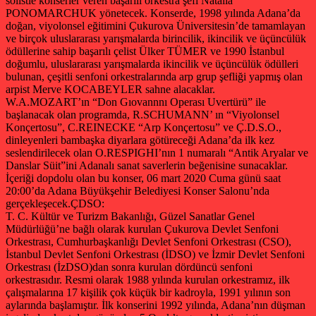
solistle konserler veren başarılı orkestra şefi Natalia
PONOMARCHUK yönetecek. Konserde, 1998 yılında Adana’da
doğan, viyolonsel eğitimini Çukurova Üniversitesin’de tamamlayan
ve birçok uluslararası yarışmalarda birincilik, ikincilik ve üçüncülük
ödüllerine sahip başarılı çelist Ülker TÜMER ve 1990 İstanbul
doğumlu, uluslararası yarışmalarda ikincilik ve üçüncülük ödülleri
bulunan, çeşitli senfoni orkestralarında arp grup şefliği yapmış olan
arpist Merve KOCABEYLER sahne alacaklar.
W.A.MOZART’ın “Don Gıovannnı Operası Uvertürü” ile
başlanacak olan programda, R.SCHUMANN’ ın “Viyolonsel
Konçertosu”, C.REINECKE “Arp Konçertosu” ve Ç.D.S.O.,
dinleyenleri bambaşka diyarlara götüreceği Adana’da ilk kez
seslendirilecek olan O.RESPIGHI’nın 1 numaralı “Antik Aryalar ve
Danslar Süit”ini Adanalı sanat saverlerin beğenisine sunacaklar.
İçeriği dopdolu olan bu konser, 06 mart 2020 Cuma günü saat
20:00’da Adana Büyükşehir Belediyesi Konser Salonu’nda
gerçekleşecek.
ÇDSO:
T. C. Kültür ve Turizm Bakanlığı, Güzel Sanatlar Genel
Müdürlüğü’ne bağlı olarak kurulan Çukurova Devlet Senfoni
Orkestrası, Cumhurbaşkanlığı Devlet Senfoni Orkestrası (CSO),
İstanbul Devlet Senfoni Orkestrası (İDSO) ve İzmir Devlet Senfoni
Orkestrası (İzDSO)dan sonra kurulan dördüncü senfoni
orkestrasıdır. Resmi olarak 1988 yılında kurulan orkestramız, ilk
çalışmalarına 17 kişilik çok küçük bir kadroyla, 1991 yılının son
aylarında başlamıştır. İlk konserini 1992 yılında, Adana’nın düşman