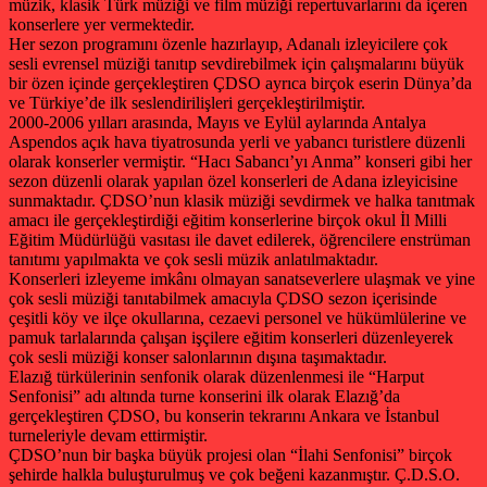
müzik, klasik Türk müziği ve film müziği repertuvarlarını da içeren
konserlere yer vermektedir.
Her sezon programını özenle hazırlayıp, Adanalı izleyicilere çok
sesli evrensel müziği tanıtıp sevdirebilmek için çalışmalarını büyük
bir özen içinde gerçekleştiren ÇDSO ayrıca birçok eserin Dünya’da
ve Türkiye’de ilk seslendirilişleri gerçekleştirilmiştir.
2000-2006 yılları arasında, Mayıs ve Eylül aylarında Antalya
Aspendos açık hava tiyatrosunda yerli ve yabancı turistlere düzenli
olarak konserler vermiştir. “Hacı Sabancı’yı Anma” konseri gibi her
sezon düzenli olarak yapılan özel konserleri de Adana izleyicisine
sunmaktadır. ÇDSO’nun klasik müziği sevdirmek ve halka tanıtmak
amacı ile gerçekleştirdiği eğitim konserlerine birçok okul İl Milli
Eğitim Müdürlüğü vasıtası ile davet edilerek, öğrencilere enstrüman
tanıtımı yapılmakta ve çok sesli müzik anlatılmaktadır.
Konserleri izleyeme imkânı olmayan sanatseverlere ulaşmak ve yine
çok sesli müziği tanıtabilmek amacıyla ÇDSO sezon içerisinde
çeşitli köy ve ilçe okullarına, cezaevi personel ve hükümlülerine ve
pamuk tarlalarında çalışan işçilere eğitim konserleri düzenleyerek
çok sesli müziği konser salonlarının dışına taşımaktadır.
Elazığ türkülerinin senfonik olarak düzenlenmesi ile “Harput
Senfonisi” adı altında turne konserini ilk olarak Elazığ’da
gerçekleştiren ÇDSO, bu konserin tekrarını Ankara ve İstanbul
turneleriyle devam ettirmiştir.
ÇDSO’nun bir başka büyük projesi olan “İlahi Senfonisi” birçok
şehirde halkla buluşturulmuş ve çok beğeni kazanmıştır. Ç.D.S.O.