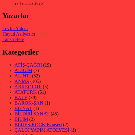
27 Temmuz 2026
Yazarlar
Tevfik Yalçın
Hayati Asılyazıcı
Tansu Bele
Kategoriler
AFİŞ-ÇAĞRI
(19)
ALBÜM
(7)
ALINTI
(52)
ANMA
(105)
ARKEOLOJİ
(3)
ATATÜRK
(51)
BALE
(39)
BAROK-ŞAN
(1)
BİENAL
(1)
BİLDİRİ SANAT
(45)
BİLİM
(2)
BLUES-ROCK Konseri
(2)
ÇALGI YAPIM ATÖLYESİ
(1)