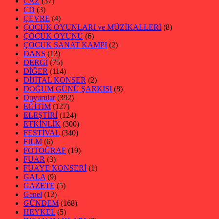
CAZ
(37)
CD
(3)
ÇEVRE
(4)
ÇOCUK OYUNLARI ve MÜZİKALLERİ
(8)
ÇOCUK OYUNU
(6)
ÇOCUK SANAT KAMPI
(2)
DANS
(13)
DERGİ
(75)
DİĞER
(114)
DİJİTAL KONSER
(2)
DOĞUM GÜNÜ ŞARKISI
(8)
Duyurular
(392)
EĞİTİM
(127)
ELEŞTİRİ
(124)
ETKİNLİK
(300)
FESTİVAL
(340)
FİLM
(6)
FOTOĞRAF
(19)
FUAR
(3)
FUAYE KONSERİ
(1)
GALA
(9)
GAZETE
(5)
Genel
(12)
GÜNDEM
(168)
HEYKEL
(5)