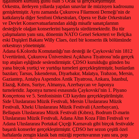
işgalinden kurtuluş günü olan 5 Ocak’ta gerçekleştirmiştir.
Orkestra, ilerleyen yıllarda yapılan sınavlar ile müzisyen kadrosunu
genişletmiştir. Aynı zamanda Çukurova Filarmoni Derneği’nin de
katkılarıyla diğer Senfoni Orkestraları, Opera ve Bale Orkestraları
ve Devlet Konservatuarlarından aldığı misafir sanatçılarının
desteğiyle olağan konserlerini başarıyla sürdürmektedir. Bu tür
çalışmaların yanı sıra, dönemin NATO Genel Sekreteri ve Belçika
eski Dışişleri Bakanı Willy Claes, özel bir konserin ilk bölümünde
orkestrayı yönetmiştir.
Adana 6.Kolordu Komutanlığı’nın desteği ile Çaykovski’nin 1812
Uvertürünü, Çukurova Üniversitesi Açıkhava Tiyatrosu’nda gerçek
top atışları eşliğinde seslendirmiştir. ÇDSO kurulduğu günden bu
yana birçok yurtiçi ve yurtdışı turneleri gerçekleştirmiştir, bunlardan
bazıları; Tarsus, İskenderun, Diyarbakır, Malatya, Trabzon, Mersin,
Gaziantep, Antalya Aspendos Antik Tiyatrosu, Ankara, İstanbul,
Elazığ, Kıbrıs, Suriye, Almanya, Azerbaycan ve Japonya
turneleridir. Japonya turnesi esnasında Çaykovski’nin 1. Piyano
Konçertosu ve 5. Senfonisinin CD kaydını gerçekleştirilmiştir.
Side Uluslararası Müzik Festivali, Mersin Uluslararası Müzik
Festivali, Xheki Uluslararası Müzik Festivali (Azerbaycan),
Bellapais Uluslararası Müzik Festivali (Kıbrıs), Bodrum D-marin
Uluslararası Müzik Festivali, Adana Altın Koza Film Festivali ve
Adana Uluslararası Portakal Çiçeği Karnavalı gibi birçok festivalde
başarılı konserler gerçekleştirmiştir. ÇDSO her sezon çeşitli özel
haftalarda zengin klasik batı müziği repertuvarının yanı sıra, pop