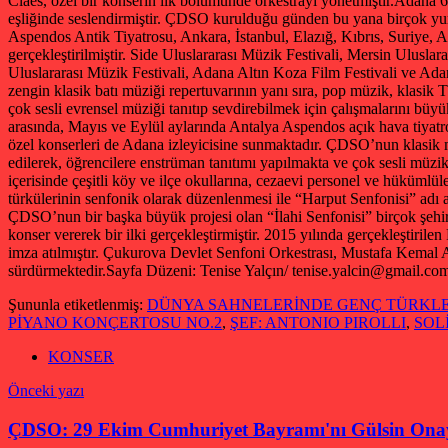
Claes, özel bir konserin ilk bölümünde orkestrayı yönetmiştir.Adana
eşliğinde seslendirmiştir. ÇDSO kurulduğu günden bu yana birçok yurti
Aspendos Antik Tiyatrosu, Ankara, İstanbul, Elazığ, Kıbrıs, Suriye,
gerçekleştirilmiştir. Side Uluslararası Müzik Festivali, Mersin Ulusl
Uluslararası Müzik Festivali, Adana Altın Koza Film Festivali ve Adana
zengin klasik batı müziği repertuvarının yanı sıra, pop müzik, klasik 
çok sesli evrensel müziği tanıtıp sevdirebilmek için çalışmalarını büyü
arasında, Mayıs ve Eylül aylarında Antalya Aspendos açık hava tiyatro
özel konserleri de Adana izleyicisine sunmaktadır. ÇDSO’nun klasik mü
edilerek, öğrencilere enstrüman tanıtımı yapılmakta ve çok sesli müz
içerisinde çeşitli köy ve ilçe okullarına, cezaevi personel ve hükümlül
türkülerinin senfonik olarak düzenlenmesi ile “Harput Senfonisi” adı a
ÇDSO’nun bir başka büyük projesi olan “İlahi Senfonisi” birçok şehir
konser vererek bir ilki gerçekleştirmiştir. 2015 yılında gerçekleştiri
imza atılmıştır. Çukurova Devlet Senfoni Orkestrası, Mustafa 
sürdürmektedir.
Sayfa Düzeni: Tenise Yalçın/ tenise.yalcin@gmail.com
Şununla etiketlenmiş:
DÜNYA SAHNELERİNDE GENÇ TÜRKLER-1-/C
PİYANO KONÇERTOSU NO.2
,
ŞEF: ANTONIO PIROLLI
,
SOL
KONSER
Yazı
Önceki yazı
gezinmesi
ÇDSO: 29 Ekim Cumhuriyet Bayramı'nı Gülsin Onay