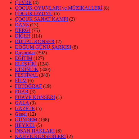
ÇEVRE
(4)
ÇOCUK OYUNLARI ve MÜZİKALLERİ
(8)
ÇOCUK OYUNU
(6)
ÇOCUK SANAT KAMPI
(2)
DANS
(13)
DERGİ
(75)
DİĞER
(114)
DİJİTAL KONSER
(2)
DOĞUM GÜNÜ ŞARKISI
(8)
Duyurular
(392)
EĞİTİM
(127)
ELEŞTİRİ
(124)
ETKİNLİK
(300)
FESTİVAL
(340)
FİLM
(6)
FOTOĞRAF
(19)
FUAR
(3)
FUAYE KONSERİ
(1)
GALA
(9)
GAZETE
(5)
Genel
(12)
GÜNDEM
(168)
HEYKEL
(5)
İNSAN HAKLARI
(6)
KAHVE KONSERLERİ
(2)