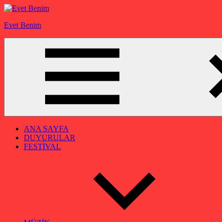
İçeriğe
geç
Evet Benim
ANA SAYFA
DUYURULAR
FESTİVAL