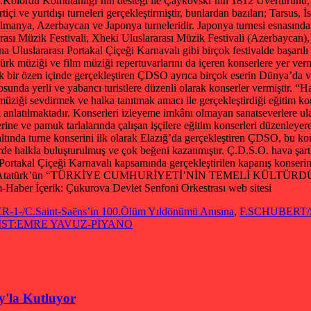
 6.Kolordu Komutanlığı’nın desteği ile Çaykovski’nin 1812 Uvertürünü, 
çi ve yurtdışı turneleri gerçekleştirmiştir, bunlardan bazıları; Tarsus,
 Almanya, Azerbaycan ve Japonya turneleridir. Japonya turnesi esnasın
ararası Müzik Festivali, Xheki Uluslararası Müzik Festivali (Azerbaycan
 Uluslararası Portakal Çiçeği Karnavalı gibi birçok festivalde başarılı 
Türk müziği ve film müziği repertuvarlarını da içeren konserlere yer ver
k bir özen içinde gerçekleştiren ÇDSO ayrıca birçok eserin Dünya’da ve T
sunda yerli ve yabancı turistlere düzenli olarak konserler vermiştir. “
ziği sevdirmek ve halka tanıtmak amacı ile gerçekleştirdiği eğitim kons
ik anlatılmaktadır. Konserleri izleyeme imkânı olmayan sanatseverlere
erine ve pamuk tarlalarında çalışan işçilere eğitim konserleri düzenleyer
ltında turne konserini ilk olarak Elazığ’da gerçekleştiren ÇDSO, bu kons
de halkla buluşturulmuş ve çok beğeni kazanmıştır. Ç.D.S.O. hava şart
len Portakal Çiçeği Karnavalı kapsamında gerçekleştirilen kapanış konseri
Kemal Atatürk’ün “TÜRKİYE CUMHURİYETİ’NİN TEMELİ KÜLTÜRDÜR” düş
-Haber İçerik: Çukurova Devlet Senfoni Orkestrası web sitesi
.Saint-Saëns’in 100.Ölüm Yıldönümü Anısına
,
F.SCHUBERT/
İST:EMRE YAVUZ-PİYANO
'la Kutluyor