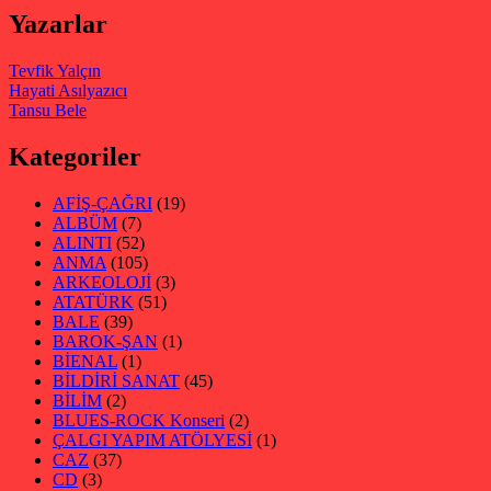
Yazarlar
Tevfik Yalçın
Hayati Asılyazıcı
Tansu Bele
Kategoriler
AFİŞ-ÇAĞRI
(19)
ALBÜM
(7)
ALINTI
(52)
ANMA
(105)
ARKEOLOJİ
(3)
ATATÜRK
(51)
BALE
(39)
BAROK-ŞAN
(1)
BİENAL
(1)
BİLDİRİ SANAT
(45)
BİLİM
(2)
BLUES-ROCK Konseri
(2)
ÇALGI YAPIM ATÖLYESİ
(1)
CAZ
(37)
CD
(3)