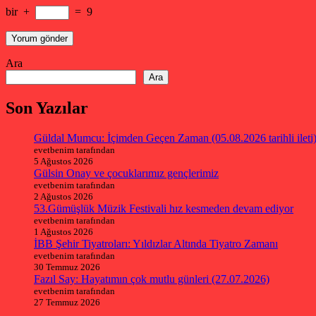
bir
+
=
9
Ara
Ara
Son Yazılar
Güldal Mumcu: İçimden Geçen Zaman (05.08.2026 tarihli ileti
evetbenim tarafından
5 Ağustos 2026
Gülsin Onay ve çocuklarımız gençlerimiz
evetbenim tarafından
2 Ağustos 2026
53.Gümüşlük Müzik Festivali hız kesmeden devam ediyor
evetbenim tarafından
1 Ağustos 2026
İBB Şehir Tiyatroları: Yıldızlar Altında Tiyatro Zamanı
evetbenim tarafından
30 Temmuz 2026
Fazıl Say: Hayatımın çok mutlu günleri (27.07.2026)
evetbenim tarafından
27 Temmuz 2026