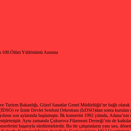
00.Ölüm Yıldönümü Anısına
 Turizm Bakanlığı, Güzel Sanatlar Genel Müdürlüğü’ne bağlı olarak 
 (İDSO) ve İzmir Devlet Senfoni Orkestrası (İzDSO)dan sonra kurulan d
 yılının son aylarında başlamıştır. İlk konserini 1992 yılında, Adana’nın
genişletmiştir. Aynı zamanda Çukurova Filarmoni Derneği’nin de katkılar
konserlerini başarıyla sürdürmektedir. Bu tür çalışmaların yanı sıra, d