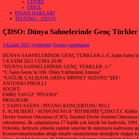
ÇEVRE
ÖDÜL
İNSAN HAKLARI
TİYATRO – OYUN
ÇDSO: Dünya Sahnelerinde Genç Türkler
3 Kasım 2021
evetbenim
Yorum yapılmamış
DÜNYA SAHNELERİNDE GENÇ TÜRKLER-1-/C.Saint-Saëns’in 1
5 KASIM 2021 CUMA 20:00
“DÜNYA SAHNELERİNDE GENÇ TÜRKLER -1-”
“C.Saint-Saens’in 100. Ölüm Yıldönümü Anısına”
“SAĞLIK ÇALIŞANLARINA MİNNET SEZONU”
ŞEF:
ANTONIO PIROLLI
SOLİST:
EMRE YAVUZ “PİYANO”
PROGRAM:
C.SAINT-SAËNS / PİYANO KONÇERTOSU NO.2
F. SCHUBERT / SENFONİ NO.8 “BİTMEMİŞ”
ÇDSO:T.C Kültür ve
Devlet Senfoni Orkestrası (CSO), İstanbul Devlet Senfoni Orkestrası
orkestramız, ilk çalışmalarına 17 kişilik çok küçük bir kadroyla, 1991
Orkestra, ilerleyen yıllarda yapılan sınavlar ile müzisyen kadrosunu 
Konservatuarlarından aldığı misafir sanatçılarının desteğiyle olağan 