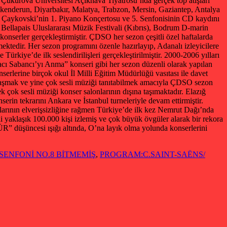
Çukurova Üniversitesi Açıkhava Tiyatrosu’nda gerçek top atışları
 İskenderun, Diyarbakır, Malatya, Trabzon, Mersin, Gaziantep, Antalya
da Çaykovski’nin 1. Piyano Konçertosu ve 5. Senfonisinin CD kaydını
), Bellapais Uluslararası Müzik Festivali (Kıbrıs), Bodrum D-marin
konserler gerçekleştirmiştir. ÇDSO her sezon çeşitli özel haftalarda
mektedir. Her sezon programını özenle hazırlayıp, Adanalı izleyicilere
ürkiye’de ilk seslendirilişleri gerçekleştirilmiştir. 2000-2006 yılları
Hacı Sabancı’yı Anma” konseri gibi her sezon düzenli olarak yapılan
erlerine birçok okul İl Milli Eğitim Müdürlüğü vasıtası ile davet
 ulaşmak ve yine çok sesli müziği tanıtabilmek amacıyla ÇDSO sezon
ek çok sesli müziği konser salonlarının dışına taşımaktadır. Elazığ
erin tekrarını Ankara ve İstanbul turneleriyle devam ettirmiştir.
larının elverişsizliğine rağmen Türkiye’de ilk kez Nemrut Dağı’nda
ni yaklaşık 100.000 kişi izlemiş ve çok büyük övgüler alarak bir rekora
üncesi ışığı altında, O’na layık olma yolunda konserlerini
SENFONİ NO.8 BİTMEMİŞ
,
PROGRAM:C.SAINT-SAËNS/