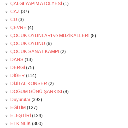
ÇALGI YAPIM ATÖLYESİ
(1)
CAZ
(37)
CD
(3)
ÇEVRE
(4)
ÇOCUK OYUNLARI ve MÜZİKALLERİ
(8)
ÇOCUK OYUNU
(6)
ÇOCUK SANAT KAMPI
(2)
DANS
(13)
DERGİ
(75)
DİĞER
(114)
DİJİTAL KONSER
(2)
DOĞUM GÜNÜ ŞARKISI
(8)
Duyurular
(392)
EĞİTİM
(127)
ELEŞTİRİ
(124)
ETKİNLİK
(300)