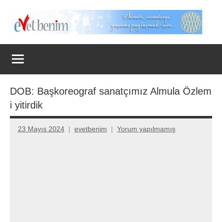
İçeriğe
geç
Evet
Benim
DOB: Başkoreograf sanatçımız Almula Özlem
i yitirdik
23 Mayıs 2024
evetbenim
Yorum yapılmamış