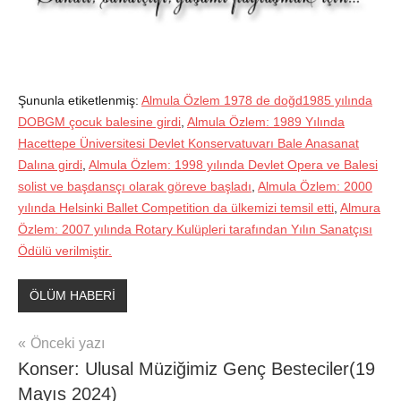
Şununla etiketlenmiş:
Almula Özlem 1978 de doğd1985 yılında
DOBGM çocuk balesine girdi
,
Almula Özlem: 1989 Yılında
Hacettepe Üniversitesi Devlet Konservatuvarı Bale Anasanat
Dalına girdi
,
Almula Özlem: 1998 yılında Devlet Opera ve Balesi
solist ve başdansçı olarak göreve başladı
,
Almula Özlem: 2000
yılında Helsinki Ballet Competition da ülkemizi temsil etti
,
Almura
Özlem: 2007 yılında Rotary Kulüpleri tarafından Yılın Sanatçısı
Ödülü verilmiştir.
ÖLÜM HABERİ
Yazı
Önceki yazı
Konser: Ulusal Müziğimiz Genç Besteciler(19
gezinmesi
Mayıs 2024)